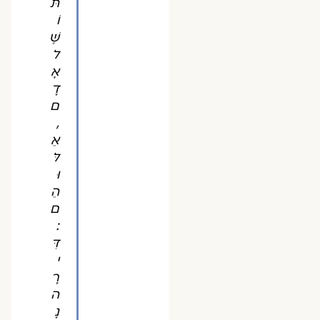
תּ
וֹ
שֶׁ
ל
אָ
דָ
ם
,
אֵ
לּ
וּ
הֵ
ם
:
דִּ
י
רָ
ה
נָ