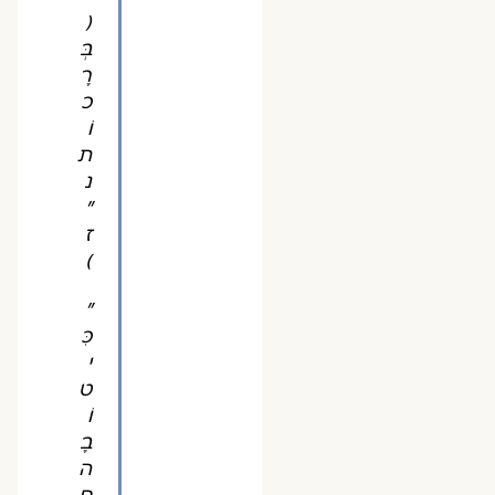
(
בְּ
רָ
כ
וֹ
ת
נ
"
ז
)
"
כִּ
י
ט
וֹ
בָ
ה