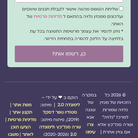
שדה
שליחת הטופס מהווה אישור לקבלת תכנים שיווקיים
הסכמה
ועדכונים ממגזין גלויה בהתאם ל
מדיניות פרטיות
של
האתר.
* ניתן להסיר את עצמך מרשימת התפוצה בכל עת
בלחיצה על הלינק להסרה בתחתית הדיוור.
כן, רשמו אותי!
© 2026 כל
במקרה
הוקם ב ❤ על ידי –
הזכויות של מגזין
של
לימונדה 2.0
| מיתוג:
מפת אתר
|
גלויה שמורות
שגגה
סטודיו נופר דסקל
תקנון אתר
|
למרכז "גלויה"
אנא
(2019), פיתוח מיתוג:
מדיניות פרטיות
|
ושרה סגל־כץ אלא
צרו
שרה סגל־כץ
ו
לימונדה
הציעו תוכן
אם צויין אחרת |
עימנו
2.0
(2020-2026)
לאתר
|
משבו