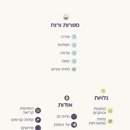
ספרות ורוח
שירה
תפילות
פרוזה
מסה
גלוית עיניים
גלויות
אודות
המלצות
כותבות
קריאה
וכותבים
גלוית לב
גלויות
קולות קוראים
מתארחות
על המגזין
אירועים