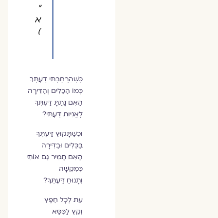
"
א
)
כְּשֶׁהִרְחַבְתִּי דַּעְתְּךָ
כְּמוֹ הַכֵּלִים וְהַדִּירָה
הַאִם נָתַתָּ דַּעְתְּךָ
לָאֲנִיּוּת דַּעְתִּי?
וּכְשֶׁתָּקוּץ דַּעְתְּךָ
בַּכֵּלִים וּבַדִּירָה
הַאִם תָּמִיר גַּם אוֹתִי
כְּמִקְשָׁה
וְתָנוּחַ דַּעְתְּךָ?
עֵת לְכָל חֵפֶץ
וְקֵץ לַכִּסֵּא