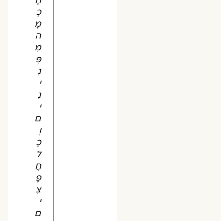
חָ
כְ
מָ
ה
מִ
פְּ
נִ
י
נִ
י
ם
וְ
כָ
ל
חֲ
פָ
צִ
י
ם