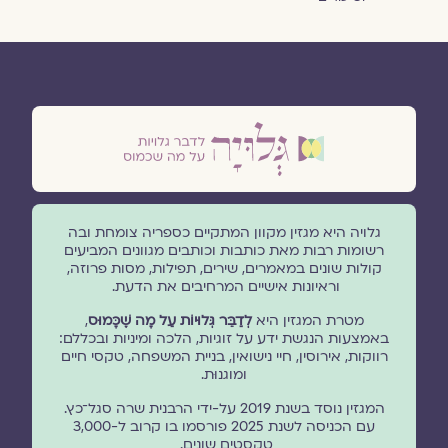
גלויה היא מגזין מקוון המתקיים כספריה צומחת ובה
רשומות רבות מאת כותבות וכותבים מגוונים המביעים
קולות שונים במאמרים, שירים, תפילות, מסות פרוזה,
וראיונות אישיים המרחיבים את הדעת.
מטרת המגזין היא
לְדַבֵּר גְּלוּיוֹת עַל מָה שֶׁכָּמוּס
,
באמצעות הנגשת ידע על זוגיות, הלכה ומיניות ובכללם:
רווקות, אירוסין, חיי נישואין, בניית המשפחה, טקסי חיים
ומוגנוּת.
המגזין נוסד בשנת 2019 על-ידי הרבנית שרה סגל־כץ.
עם הכניסה לשנת 2025 פורסמו בו קרוב ל-3,000
טקסטים שונים.