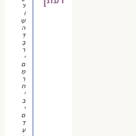
ל
וֹ
שָׁ
ה
דְּ
בָ
רִ
י
ם
מַ
רְ
חִ
י
בִ
י
ם
דַּ
עְ