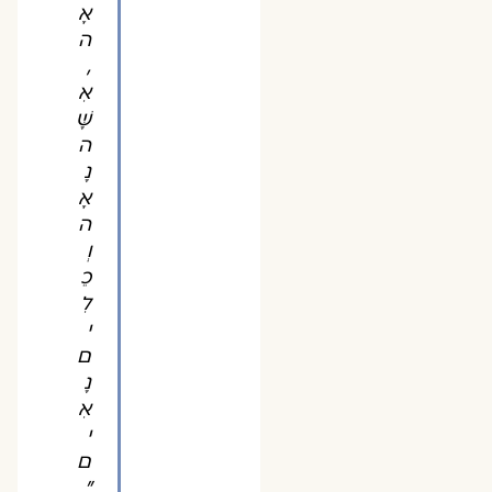
אָ
ה
,
אִ
שָּׁ
ה
נָ
אָ
ה
וְ
כֵ
לִ
י
ם
נָ
אִ
י
ם
"