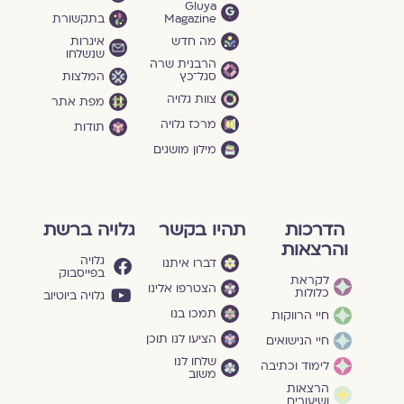
Gluya
Magazine
בתקשורת
מה חדש
איגרות
שנשלחו
הרבנית שרה
סגל־כץ
המלצות
צוות גלויה
מפת אתר
מרכז גלויה
תודות
מילון מושגים
הדרכות
תהיו בקשר
גלויה ברשת
והרצאות
גלויה
דברו איתנו
בפייסבוק
לקראת
הצטרפו אלינו
כלולות
גלויה ביוטיוב
תמכו בנו
חיי הרווקות
הציעו לנו תוכן
חיי הנישואים
שלחו לנו
לימוד וכתיבה
משוב
הרצאות
ושיעורים