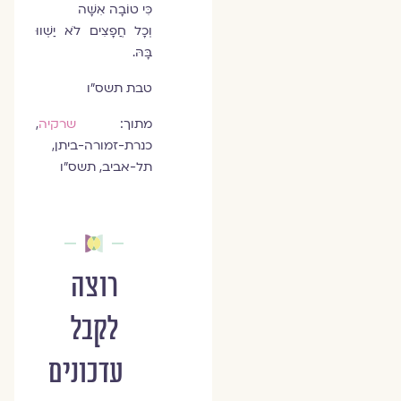
כִּי טוֹבָה אִשָּׁה
וְכָל חֲפָצִים לֹא יַשְׁווּ
בָּהּ.
טבת תשס"ו
מתוך:
שרקיה
,
כנרת-זמורה-ביתן,
תל-אביב, תשס"ו
רוצה
לקבל
עדכונים