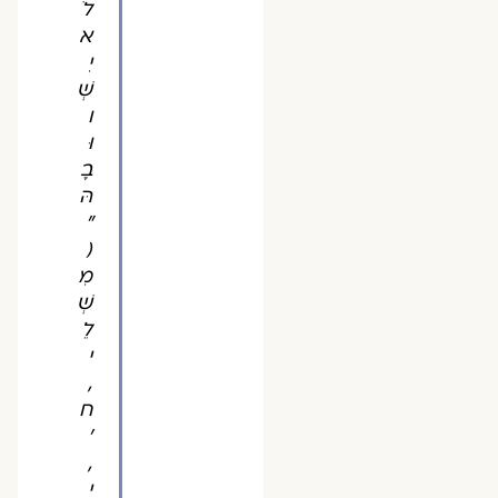
לֹ
א
יִ
שְׁ
ו
וּ
בָ
הּ
"
(
מִ
שְׁ
לֵ
י
,
ח
'
,
י