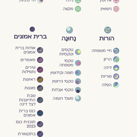
חיי מיניות
אירוסין
נידה
נישואין
מקווה
ברית אמונים
הורות
נָחוּגָה
אודות ברית
טקסים
חיי משפחה
אמונים
וטקסיות
הריון
מאמרים
טקסי
משפחה
שירים
לידה
ותפילות
חופה וקידושין
פוריות
ראיונות
טקסי גירושין
הפלה
מוגנוּת
טקסי אבלות
שבת
מעגל השנה
התייצבות
לצד דינה
כנס ברית
אמונים
תוכנית כנס
2023
בתקשורת