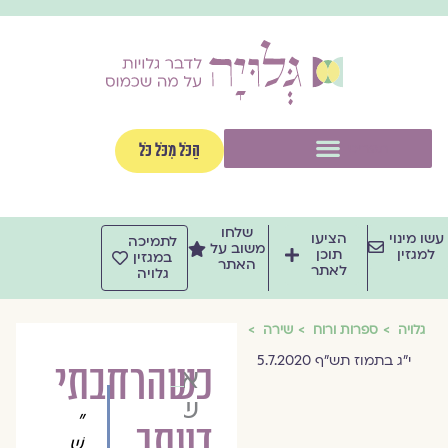
וג
וכן
תפריט
הַכֹּל מִכֹּל כֹּל
שלחו
שו מינוי
הציעו
לתמיכה
משוב על
למגזין
תוכן
במגזין
האתר
לאתר
גלויה
גלויה
ספרות ורוח
שירה
י"ג בתמוז תש"ף 5.7.2020
כשהרחבתי
אסתר
שקלים
"
דעתך
שְׁ