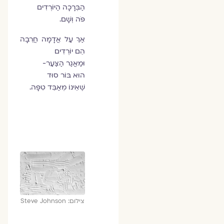
הַבְּרָכָה הַיּוֹרְדִים
פֹּה וְשָׁם.
אַךְ עַל אֲדָמָה חֲרֵבָה
הֵם יוֹרְדִים
וּמַאֲגַר הַצַּעַר-
הוּא בּוֹר סוּד
שֶׁאֵינוֹ מְאַבֵּד טִפָּה.
צילום: Steve Johnson