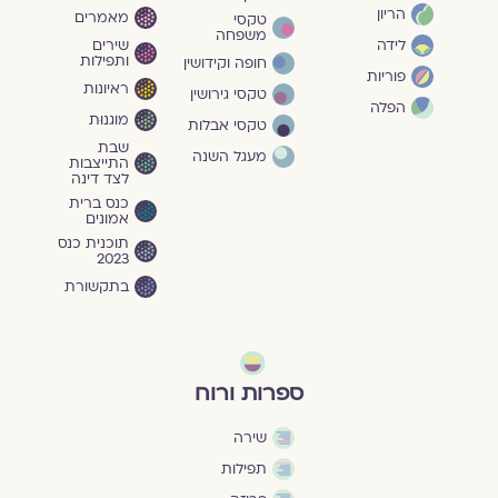
הריון
מאמרים
טקסי
משפחה
שירים
לידה
ותפילות
חופה וקידושין
פוריות
ראיונות
טקסי גירושין
הפלה
מוגנוּת
טקסי אבלות
שבת
מעגל השנה
התייצבות
לצד דינה
כנס ברית
אמונים
תוכנית כנס
2023
בתקשורת
ספרות ורוח
שירה
תפילות