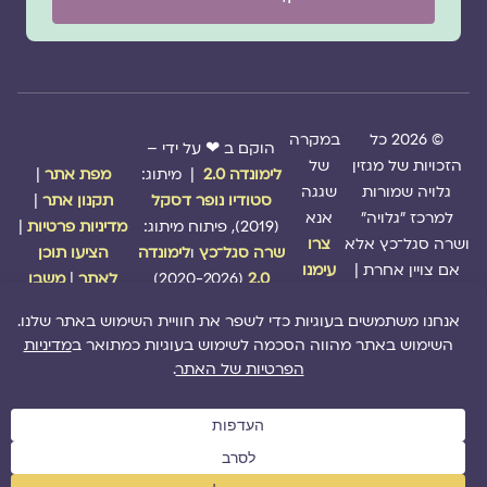
© 2026 כל
במקרה
הוקם ב ❤ על ידי –
הזכויות של מגזין
של
לימונדה 2.0
| מיתוג:
מפת אתר
|
גלויה שמורות
שגגה
סטודיו נופר דסקל
תקנון אתר
|
למרכז "גלויה"
אנא
(2019), פיתוח מיתוג:
מדיניות פרטיות
|
ושרה סגל־כץ אלא
צרו
שרה סגל־כץ
ו
לימונדה
הציעו תוכן
אם צויין אחרת |
עימנו
2.0
(2020-2026)
לאתר
|
משבו
קשר
אותנו
|
תמכו בנו