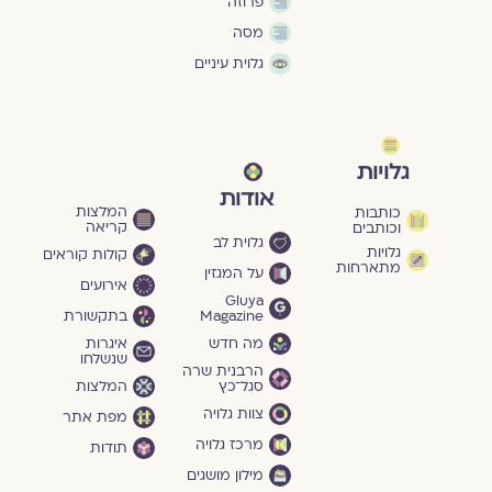
פרוזה
מסה
גלוית עיניים
גלויות
אודות
המלצות
כותבות
קריאה
וכותבים
גלוית לב
גלויות
קולות קוראים
מתארחות
על המגזין
אירועים
Gluya
Magazine
בתקשורת
מה חדש
איגרות
שנשלחו
הרבנית שרה
סגל־כץ
המלצות
צוות גלויה
מפת אתר
מרכז גלויה
תודות
מילון מושגים