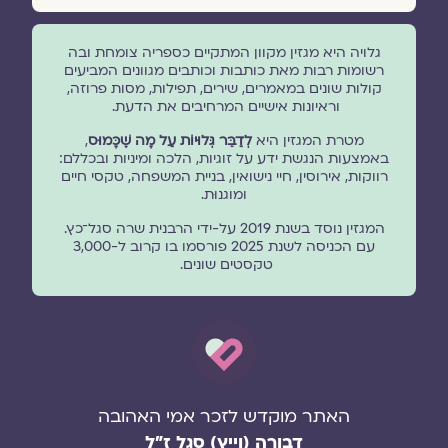
גלויה היא מגזין מקוון המתקיים כספריה צומחת ובה
רשומות רבות מאת כותבות וכותבים מגוונים המביעים
קולות שונים במאמרים, שירים, תפילות, מסות פרוזה,
וראיונות אישיים המרחיבים את הדעת.
מטרת המגזין היא
לְדַבֵּר גְּלוּיוֹת עַל מָה שֶׁכָּמוּס
,
באמצעות הנגשת ידע על זוגיות, הלכה ומיניות ובכללם:
רווקות, אירוסין, חיי נישואין, בניית המשפחה, טקסי חיים
ומוגנוּת.
המגזין נוסד בשנת 2019 על-ידי הרבנית שרה סגל־כץ.
עם הכניסה לשנת 2025 פורסמו בו קרוב ל-3,000
טקסטים שונים.
האתר מוקדש לזכר אמי האהובה
דבורה (וייץ) סגל ז"ל