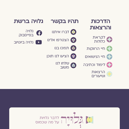
הדרכות
תהיו בקשר
גלויה ברשת
והרצאות
גלויה
דברו איתנו
בפייסבוק
לקראת
הצטרפו אלינו
כלולות
גלויה ביוטיוב
תמכו בנו
חיי הרווקות
הציעו לנו תוכן
חיי הנישואים
שלחו לנו
לימוד וכתיבה
משוב
הרצאות
ושיעורים