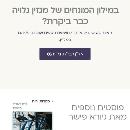
במילון המונחים של מגזין גלויה
כבר ביקרת?
האינדקס שיוביל אותך לנושאים נוספים שנכתב עליהם
במגזין.
אל״ף בי״ת גלויה
ספרות ורוח
ספרות ורוח
השב
כ״ח באלול
פוסטים נוספים
ט׳ בתמוז
כ״ח באלול
באו
תשפ״ג
ה׳תשפ״ד
תשפ״ג
14.9.2023
15.7.2024
14.9.2023
מאת גיורא פישר
ברכיי