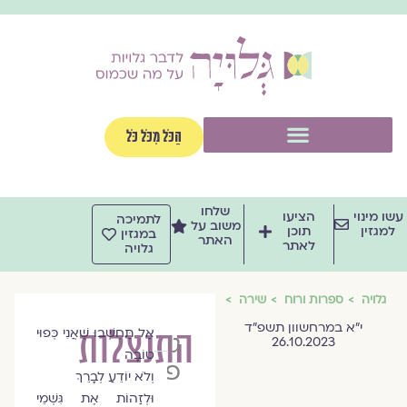
וג
וכן
תפריט
הַכֹּל מִכֹּל כֹּל
שלחו
שו מינוי
הציעו
לתמיכה
משוב על
למגזין
תוכן
במגזין
האתר
לאתר
גלויה
גלויה
ספרות ורוח
שירה
י״א במרחשוון תשפ״ד
התנצלות
אַל תַּחְשְׁבוּ שֶׁאֲנִי כְּפוּי
גיורא
26.10.2023
טוֹבָה
פישר
וְלֹא יוֹדֵעַ לְבָרֵךְ
וּלְזַהוֹת אֶת גִּשְׁמֵי