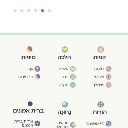
לה
6
5
4
3
2
1
מיניות
זוגיות
הלכה
גוף
רווקות
אישות
חיי מיניות
אירוסין
נידה
נישואין
מקווה
ברית אמונים
הורות
נָחוּגָה
אודות ברית
טקסים
חיי משפחה
אמונים
וטקסיות