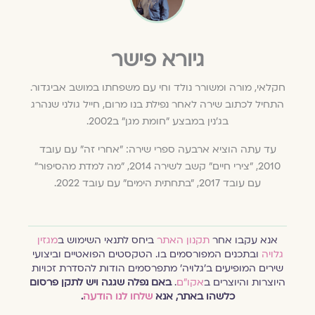
גיורא פישר
חקלאי, מורה ומשורר נולד וחי עם משפחתו במושב אביגדור.
התחיל לכתוב שירה לאחר נפילת בנו מרום, חייל גולני שנהרג
בג'נין במבצע "חומת מגן" ב2002.
עד עתה הוציא ארבעה ספרי שירה: "אחרי זה" עם עובד
2010, "צירי חיים" קשב לשירה 2014, "מה למדת מהסיפור"
עם עובד 2017, "בתחתית הימים" עם עובד 2022.
אנא עקבו אחר
תקנון האתר
ביחס לתנאי השימוש ב
מגזין
גלויה
ובתכנים המפורסמים בו. הטקסטים הפואטיים וביצועי
שירים המופיעים ב׳גלויה׳ מתפרסמים הודות להסדרת זכויות
היוצרות והיוצרים ב
אקו״ם
.
באם נפלה שגגה ויש לתקן פרסום
כלשהו באתר, אנא
שלחו לנו הודעה
.