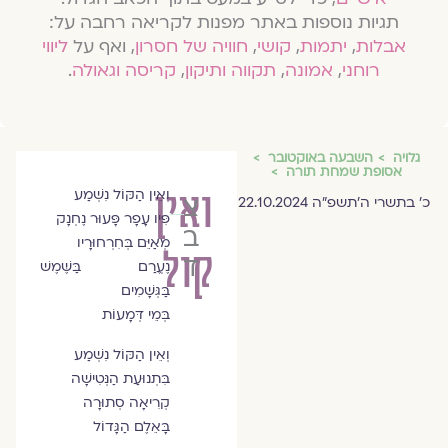
תגיות נוספות באתר מפנות לקריאה רחבה על:
אבלות
,
יתמות
,
קושי
,
חוויה של חסרון
, ואף על
ליווי
רוחני
,
אמונה
,
תקווה ותיקון
,
קריסה וגאולה
.
גלויה
השבעה באוקטובר
אסופת שמחת תורה
ואין
וְאֵין הַקּוֹל נִשְׁמַע
צפנת
כ׳ בתשרי ה׳תשפ״ה 22.10.2024
פִּיו עָפָר פָּעוּר נֶחְנָק
בן
מְאַיֵּם בְּחִרְחוּרָיו
קול
דוד
נֶעֱרַם בַּשֶּׁמֶשׁ
בַּגְּשָׁמִים
בְּמֵי דְּמָעוֹת
וְאֵין הַקּוֹל נִשְׁמַע
בִּתְנוּעַת הַנְּטִישָׁה
קְרִיאָה סְתוּרָה
בָּאֵלֶם הַגָּדוֹל