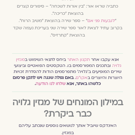
כתביה שראו אור: "בין אורות לשכחה" – סיפורים קצרים
בהוצאת "כריכה".
"
לגבעות פני אם
" – ספר שירה בהוצאת "משיב הרוח".
בקרוב עתיד לצאת לאור ספר שירה שני בעריכת נעמה שקד
בהוצאת "קתרזיס".
אנא עקבו אחר
תקנון האתר
ביחס לתנאי השימוש ב
מגזין
גלויה
ובתכנים המפורסמים בו. הטקסטים הפואטיים וביצועי
שירים המופיעים ב׳גלויה׳ מתפרסמים הודות להסדרת זכויות
היוצרות והיוצרים ב
אקו״ם
.
באם נפלה שגגה ויש לתקן פרסום
כלשהו באתר, אנא
שלחו לנו הודעה
.
במילון המונחים של מגזין גלויה
כבר ביקרת?
האינדקס שיוביל אותך לנושאים נוספים שנכתב עליהם
במגזין.