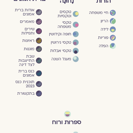
הורות
נָחוּגָה
אודות ברית
טקסים
חיי משפחה
אמונים
וטקסיות
הריון
מאמרים
טקסי
משפחה
שירים
לידה
ותפילות
חופה וקידושין
פוריות
ראיונות
טקסי גירושין
הפלה
מוגנוּת
טקסי אבלות
שבת
מעגל השנה
התייצבות
לצד דינה
כנס ברית
אמונים
תוכנית כנס
2023
בתקשורת
ספרות ורוח