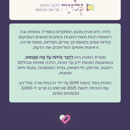
גלויה היא מגזין מקוון המתקיים כספריה צומחת ובה
רשומות רבות מאת כותבות וכותבים מגוונים המביעים
קולות שונים במאמרים, שירים, תפילות, מסות פרוזה,
וראיונות אישיים המרחיבים את הדעת.
מטרת המגזין היא
לְדַבֵּר גְּלוּיוֹת עַל מָה שֶׁכָּמוּס
,
באמצעות הנגשת ידע על זוגיות, הלכה ומיניות ובכללם:
רווקות, אירוסין, חיי נישואין, בניית המשפחה, טקסי חיים
ומוגנוּת.
המגזין נוסד בשנת 2019 על-ידי הרבנית שרה סגל־כץ.
עם הכניסה לשנת 2025 פורסמו בו קרוב ל-3,000
טקסטים שונים.