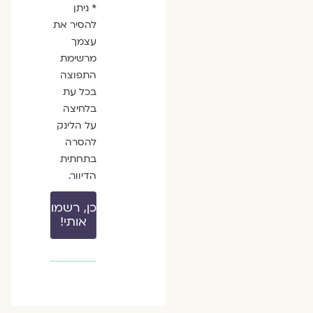
* ניתן
להסיר את
עצמך
מרשימת
התפוצה
בכל עת
בלחיצה
על הלינק
להסרה
בתחתית
הדיוור.
כן, רשמו
אותי!