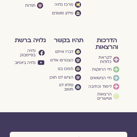
מרכז גלויה
תודות
מילון מושגים
הדרכות
תהיו בקשר
גלויה ברשת
והרצאות
גלויה
דברו איתנו
בפייסבוק
לקראת
הצטרפו אלינו
כלולות
גלויה ביוטיוב
תמכו בנו
חיי הרווקות
הציעו לנו תוכן
חיי הנישואים
שלחו לנו
לימוד וכתיבה
משוב
הרצאות
ושיעורים