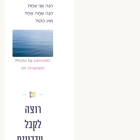
הִנֵּה אֲנִי אַחַת
הִנֵּה אַתָּה אֶחָד
וְאֵין הַקּוֹל
Photo by
patrickltr
on
Unsplash
רוצה
לקבל
עדכונים