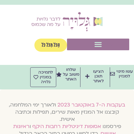
וג
וכן
תפריט
הַכֹּל מִכֹּל כֹּל
שלחו
שו מינוי
הציעו
לתמיכה
משוב על
למגזין
תוכן
במגזין
האתר
לאתר
גלויה
בעקבות ה-7 באוקטובר 2023
ולאורך ימי המלחמה,
קיבצנו אל המגזין מאות שירים, תפילות וכתיבה
אישית.
פירסמנו
אסופות דיגיטליות רחבות היקף
ו
ראיונות
אישיים
, כדי לסייע במעט בתוך הכאב הגדול.