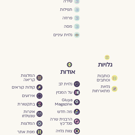
שירה
תפילות
פרוזה
מסה
גלוית עיניים
גלויות
אודות
המלצות
כותבות
קריאה
וכותבים
גלוית לב
גלויות
קולות קוראים
מתארחות
על המגזין
אירועים
Gluya
Magazine
בתקשורת
מה חדש
איגרות
שנשלחו
הרבנית שרה
סגל־כץ
המלצות
צוות גלויה
מפת אתר