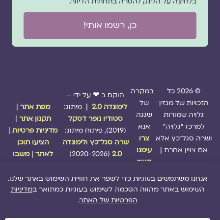
בלחיצה על הלינק להסרה בתחתית הדיוור.
כן, רשמו אותי!
© 2026 כל
במקרה
הוקם ב ❤ על ידי –
הזכויות של מגזין
של
לימונדה 2.0
| מיתוג:
מפת אתר
|
גלויה שמורות
שגגה
סטודיו נופר דסקל
תקנון אתר
|
למרכז "גלויה"
אנא
(2019), פיתוח מיתוג:
מדיניות פרטיות
|
ושרה סגל־כץ אלא
צרו
שרה סגל־כץ
ו
לימונדה
הציעו תוכן
אם צויין אחרת |
עימנו
2.0
(2020-2026)
לאתר
|
משבו
קשר
אותנו
|
תמכו בנו