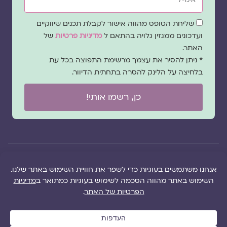
שדה
שליחת הטופס מהווה אישור לקבלת תכנים שיווקיים
הסכמה
ועדכונים ממגזין גלויה בהתאם ל
מדיניות פרטיות
של
האתר.
* ניתן להסיר את עצמך מרשימת התפוצה בכל עת
בלחיצה על הלינק להסרה בתחתית הדיוור.
כן, רשמו אותי!
© 2026 כל
במקרה
הוקם ב ❤ על ידי –
הזכויות של מגזין
של
לימונדה 2.0
| מיתוג:
מפת אתר
|
גלויה שמורות
שגגה
סטודיו נופר דסקל
תקנון אתר
|
למרכז "גלויה"
אנא
(2019), פיתוח מיתוג:
מדיניות פרטיות
|
ושרה סגל־כץ אלא
צרו
שרה סגל־כץ
ו
לימונדה
הציעו תוכן
אם צויין אחרת |
עימנו