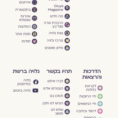
אירועים
Gluya
Magazine
בתקשורת
מה חדש
איגרות
שנשלחו
הרבנית שרה
סגל־כץ
המלצות
צוות גלויה
מפת אתר
מרכז גלויה
תודות
מילון מושגים
הדרכות
תהיו בקשר
גלויה ברשת
והרצאות
גלויה
דברו איתנו
בפייסבוק
לקראת
הצטרפו אלינו
כלולות
גלויה ביוטיוב
תמכו בנו
חיי הרווקות
הציעו לנו תוכן
חיי הנישואים
שלחו לנו
לימוד וכתיבה
משוב
הרצאות