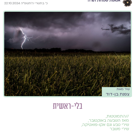
אסופת שמחת תורה
כ׳ בתשרי ה׳תשפ״ה 22.10.2024
שיר מאת
צפנת בן-דוד
בלי-ראשית
//
התמוטטות
,
מאז השבעה באוקטובר
,
שירי טבע וגם אקו-פואטיקה
,
שירי משבר