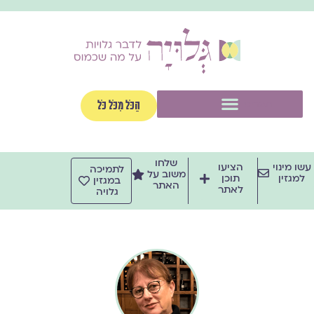
ילוג
תוכן
תפריט
הַכֹּל מִכֹּל כֹּל
שלחו
עשו מינוי
הציעו
לתמיכה
משוב על
למגזין
תוכן
במגזין
האתר
לאתר
גלויה