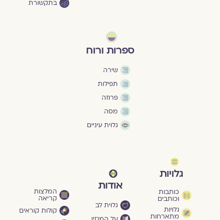
בתקשורת
ספרות ורוח
שירה
תפילות
פרוזה
מסה
גלוית עיניים
גלויות
אודות
המלצות
כותבות
קריאה
וכותבים
גלוית לב
גלויות
קולות קוראים
מתארחות
על המגזין