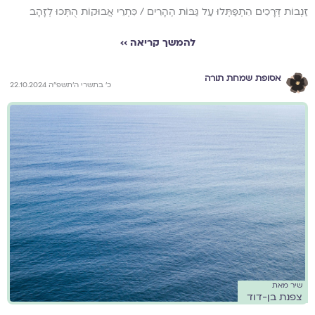
זַנְבוֹת דְּרָכִים הִתְפַּתְּלוּ עַל גַּבּוֹת הֶהָרִים / כִּתְרֵי אֲבוּקוֹת הֻתְּכוּ לְזָהָב
להמשך קריאה ››
אסופת שמחת תורה
כ׳ בתשרי ה׳תשפ״ה 22.10.2024
שיר מאת
צפנת בן-דוד