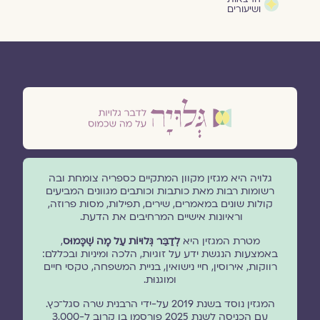
ושיעורים
גלויה היא מגזין מקוון המתקיים כספריה צומחת ובה
רשומות רבות מאת כותבות וכותבים מגוונים המביעים
קולות שונים במאמרים, שירים, תפילות, מסות פרוזה,
וראיונות אישיים המרחיבים את הדעת.
מטרת המגזין היא
לְדַבֵּר גְּלוּיוֹת עַל מָה שֶׁכָּמוּס
,
באמצעות הנגשת ידע על זוגיות, הלכה ומיניות ובכללם:
רווקות, אירוסין, חיי נישואין, בניית המשפחה, טקסי חיים
ומוגנוּת.
המגזין נוסד בשנת 2019 על-ידי הרבנית שרה סגל־כץ.
עם הכניסה לשנת 2025 פורסמו בו קרוב ל-3,000