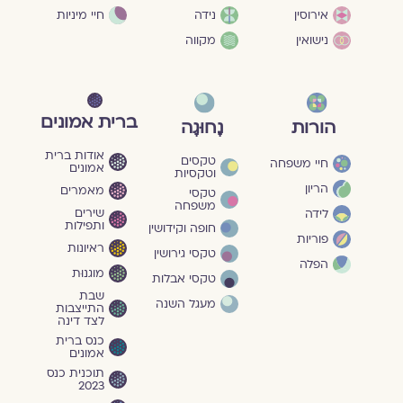
חיי מיניות
אירוסין
נידה
נישואין
מקווה
ברית אמונים
הורות
נָחוּגָה
אודות ברית
טקסים
חיי משפחה
אמונים
וטקסיות
הריון
מאמרים
טקסי
משפחה
שירים
לידה
ותפילות
חופה וקידושין
פוריות
ראיונות
טקסי גירושין
הפלה
מוגנוּת
טקסי אבלות
שבת
מעגל השנה
התייצבות
לצד דינה
כנס ברית
אמונים
תוכנית כנס
2023