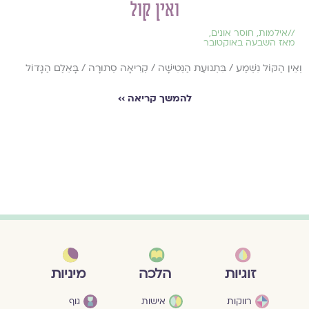
ואין קול
//
אילמות
,
חוסר אונים
,
מאז השבעה באוקטובר
וְאֵין הַקּוֹל נִשְׁמַע / בִּתְנוּעַת הַנְּטִישָׁה / קְרִיאָה סְתוּרָה / בָּאֵלֶם הַגָּדוֹל
להמשך קריאה ››
מיניות
זוגיות
הלכה
גוף
רווקות
אישות