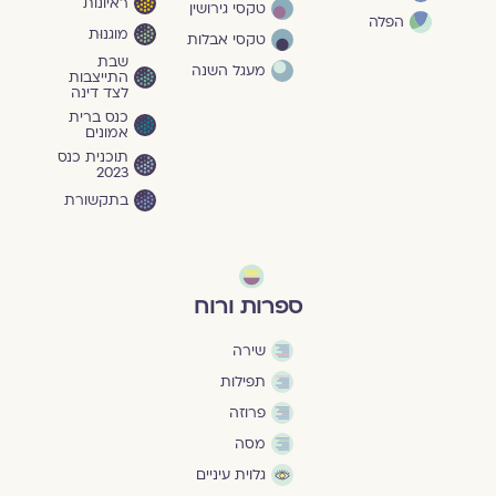
ראיונות
טקסי גירושין
הפלה
מוגנוּת
טקסי אבלות
שבת
מעגל השנה
התייצבות
לצד דינה
כנס ברית
אמונים
תוכנית כנס
2023
בתקשורת
ספרות ורוח
שירה
תפילות
פרוזה
מסה
גלוית עיניים