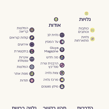
גלויות
אודות
המלצות
כותבות
קריאה
וכותבים
גלוית לב
גלויות
קולות קוראים
מתארחות
על המגזין
אירועים
Gluya
Magazine
בתקשורת
מה חדש
איגרות
שנשלחו
הרבנית שרה
סגל־כץ
המלצות
צוות גלויה
מפת אתר
מרכז גלויה
תודות
מילון מושגים
הדרכות
תהיו בקשר
גלויה ברשת