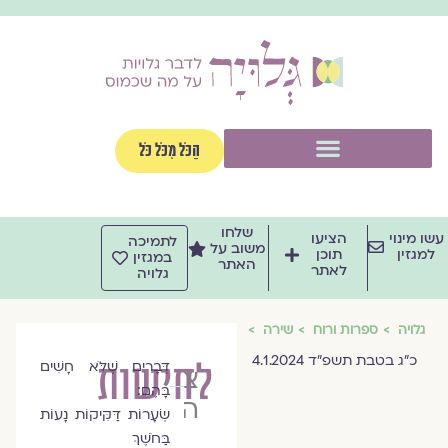
וג
וכן
תפריט
הַכֹּל מִכֹּל כֹּל
שלחו
שו מינוי
הציעו
לתמיכה
משוב על
למגזין
תוכן
במגזין
האתר
לאתר
גלויה
גלויה
ספרות ורוח
שירה
כ״ג בטבת תשפ״ד 4.1.2024
לחישות
דְּבָרִים שֶׁלֹּא חָשִׁים
צופיה
בָּהֶם:
הרבנד
שְׂעָרוֹת דַּקִּיקוֹת נָעוֹת
בַּחֹשֶׁךְ