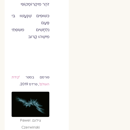
זֹהַר מִיקְרוֹסְקוֹפִּי
כִּשּׁוּפִים שֶׁגָּעֲשׁוּ בִּי
פַּעַם
נִלְחָשִׁים מִשִּׂפְתֵי
מִישֶׁהוּ קָרוֹב
פורסם בספר
'קידת
העולם'
, פרדס 2019.
צילום: Pawel
Czerwinski