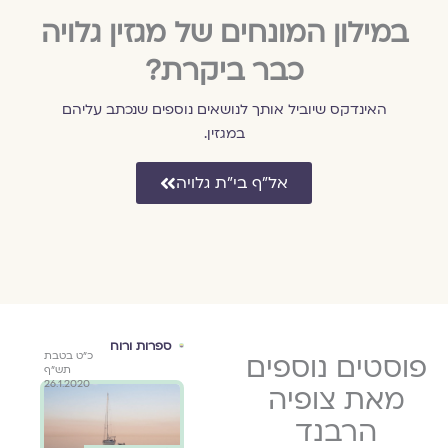
במילון המונחים של מגזין גלויה
כבר ביקרת?
האינדקס שיוביל אותך לנושאים נוספים שנכתב עליהם
במגזין.
אל״ף בי״ת גלויה
ספרות ורוח
ספרות ורוח
ספר
כ״ב בשבט
פוסטים נוספים
כ״ג בטבת
כ"ט בטבת
תשפ״ד
תשפ״ד
תש"ף
ד
26.1.2020
4.1.2024
1.2.2024
מאת צופיה
 הנהר
הרבנד