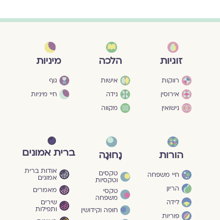
מיניות
זוגיות
הלכה
גוף
רווקות
אישות
חיי מיניות
אירוסין
נידה
נישואין
מקווה
ברית אמונים
הורות
נָחוּגָה
אודות ברית
טקסים
חיי משפחה
אמונים
וטקסיות
הריון
מאמרים
טקסי
משפחה
שירים
לידה
ותפילות
חופה וקידושין
פוריות