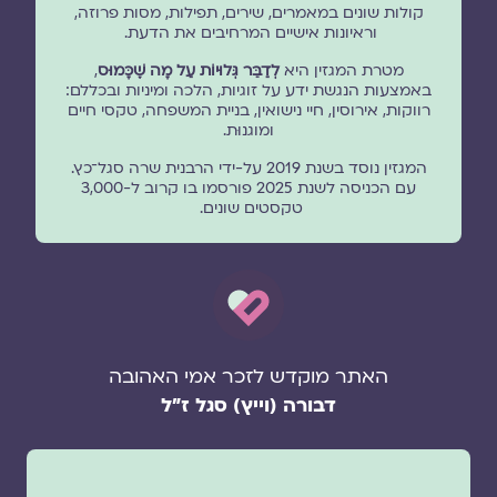
קולות שונים במאמרים, שירים, תפילות, מסות פרוזה,
וראיונות אישיים המרחיבים את הדעת.
מטרת המגזין היא
לְדַבֵּר גְּלוּיוֹת עַל מָה שֶׁכָּמוּס
,
באמצעות הנגשת ידע על זוגיות, הלכה ומיניות ובכללם:
רווקות, אירוסין, חיי נישואין, בניית המשפחה, טקסי חיים
ומוגנוּת.
המגזין נוסד בשנת 2019 על-ידי הרבנית שרה סגל־כץ.
עם הכניסה לשנת 2025 פורסמו בו קרוב ל-3,000
טקסטים שונים.
האתר מוקדש לזכר אמי האהובה
דבורה (וייץ) סגל ז"ל