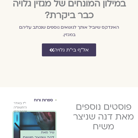
במילון המונחים של מגזין גלויה
כבר ביקרת?
האינדקס שיוביל אותך לנושאים נוספים שנכתב עליהם
במגזין.
אל״ף בי״ת גלויה
ספרות ורוח
ספרות ורוח
ספר
כ׳ בסיון
פוסטים נוספים
כ״ה בניסן
י״ז באדר
שיר 
ה׳תשפ״ד
ה׳תשפ״ו
ה׳תשפ״ה
משיח
דנה 
17.3.2025
12.4.2026
26.6.2024
מאת דנה שניצר
ק
משיח
שיר מאת
שיר מאת
//
דנה שניצר משיח
דנה שניצר משיח