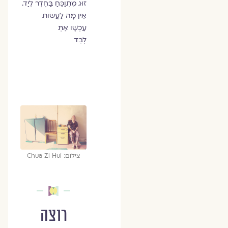
זוּג מִתְוַכֵּחַ בַּחֶדֶר לְיַד.
אֵין מָה לַעֲשׂוֹת
עַכְשָׁו אַתְּ
לְבַד
צילום: Chua Zi Hui
רוצה