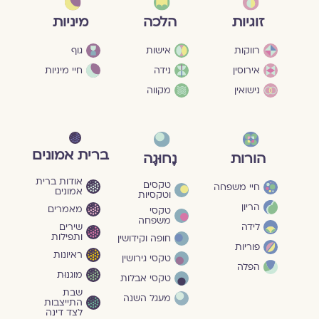
מיניות
זוגיות
הלכה
גוף
רווקות
אישות
חיי מיניות
אירוסין
נידה
נישואין
מקווה
ברית אמונים
הורות
נָחוּגָה
אודות ברית
טקסים
חיי משפחה
אמונים
וטקסיות
הריון
מאמרים
טקסי
משפחה
שירים
לידה
ותפילות
חופה וקידושין
פוריות
ראיונות
טקסי גירושין
הפלה
מוגנוּת
טקסי אבלות
שבת
מעגל השנה
התייצבות
לצד דינה