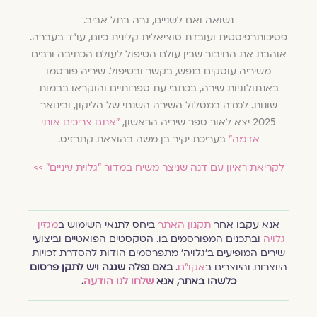
נשואה ואם לשניים, גרה בתל אביב.
פסיכותרפיסטית ועובדת סוציאלית קלינית כיום, עו״ד בעברה.
אוהבת את החיבור שבין עולם הטיפול לעולם הכתיבה ורבים
משיריה עוסקים בנפש, בקשר ובטיפול. שיריה פורסמו
באנתולוגיות שירה, בכתבי עת ספרותיים והוקראו בבמות
שונות. למדה במסלול השירה השנתי של הליקון, ובינואר
2025 יצא לאור ספר שיריה הראשון,
"אתם צריכים אותי
אדמה"
בעריכת יקיר בן משה בהוצאת קתרזיס.
לקריאת ראיון עם דנה שניצר משיח במדור ״גלוית עיניים״ >>
אנא עקבו אחר
תקנון האתר
ביחס לתנאי השימוש ב
מגזין
גלויה
ובתכנים המפורסמים בו. הטקסטים הפואטיים וביצועי
שירים המופיעים ב׳גלויה׳ מתפרסמים הודות להסדרת זכויות
היוצרות והיוצרים ב
אקו״ם
.
באם נפלה שגגה ויש לתקן פרסום
כלשהו באתר, אנא
שלחו לנו הודעה
.