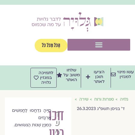
וג
וכן
תפריט
הַכֹּל מִכֹּל כֹּל
שלחו
שו מינוי
הציעו
לתמיכה
משוב על
למגזין
תוכן
במגזין
האתר
לאתר
גלויה
גלויה
ספרות ורוח
שירה
ד׳ בניסן תשפ״ג 26.3.2023
חכו
חַיֶּיהָ נִדְחֲסוּ לַחֲמִשִּׁים
דנה
אַרְגָּזִים
שניצר
כְּמִנְיַן שְׁנוֹת הַנִּשּׂוּאִים.
רגע
משיח