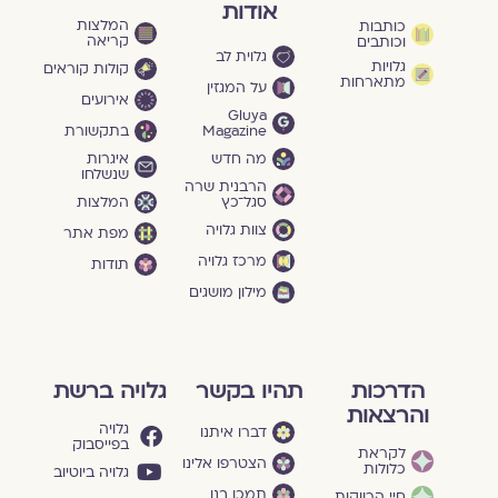
אודות
המלצות
כותבות
קריאה
וכותבים
גלוית לב
גלויות
קולות קוראים
מתארחות
על המגזין
אירועים
Gluya
Magazine
בתקשורת
מה חדש
איגרות
שנשלחו
הרבנית שרה
סגל־כץ
המלצות
צוות גלויה
מפת אתר
מרכז גלויה
תודות
מילון מושגים
הדרכות
תהיו בקשר
גלויה ברשת
והרצאות
גלויה
דברו איתנו
בפייסבוק
לקראת
הצטרפו אלינו
כלולות
גלויה ביוטיוב
תמכו בנו
חיי הרווקות