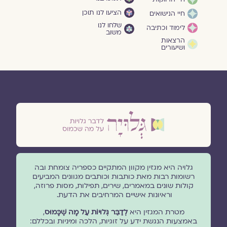
הציעו לנו תוכן
חיי הנישואים
שלחו לנו
לימוד וכתיבה
משוב
הרצאות
ושיעורים
גלויה היא מגזין מקוון המתקיים כספריה צומחת ובה
רשומות רבות מאת כותבות וכותבים מגוונים המביעים
קולות שונים במאמרים, שירים, תפילות, מסות פרוזה,
וראיונות אישיים המרחיבים את הדעת.
מטרת המגזין היא
לְדַבֵּר גְּלוּיוֹת עַל מָה שֶׁכָּמוּס
,
באמצעות הנגשת ידע על זוגיות, הלכה ומיניות ובכללם: