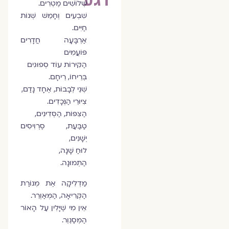
שְׁלוֹשִׁים מֶטְרִים.
שִׁבְעִים וְחָמֵשׁ שְׁנוֹת
חַיִּים.
אַרְבָּעָה חֲדָרִים
פּוֹעֲמִים
הַקִּירוֹת עוֹד סְפוּגִים
בְּרֵיחוֹ, רֵיחָם.
שְׁנֵי לְבָבוֹת, אֶחָד נָדַם,
צִיּוּרֵי הַנְּכָדִים.
הַצִּפּוֹת, הַסְּדִינִים,
טַבַּעַת, סֶרְוִיסִים
יְשָׁנִים,
לוּחַ שָׁנָה,
הַתְּמוּנָה.
מַדְלִיקָה אֶת מְנוֹרַת
הַקְּרִיאָה, הַמְּאַוְרֵר.
אֵין מִי שֶׁיָּלִין עַל הָאוֹר
הַמְּסַנְוֵר.