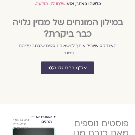
כלשהו באתר, אנא
שלחו לנו הודעה
.
במילון המונחים של מגזין גלויה
כבר ביקרת?
האינדקס שיוביל אותך לנושאים נוספים שנכתב עליהם
במגזין.
אל״ף בי״ת גלויה
ת
אסופת אחרי
אסופת אחרי
אסו
כ׳ בתשרי
פוסטים נוספים
כ״ט בתשרי
כ״ט בתשרי
החגים
החגים
החג
שיר 
ה׳תשפ״ה
ה׳תשפ״ה
ה׳תשפ״ה
כנרת
31.10.2024
31.10.2024
22.10.2024
מאת כנרת מגן