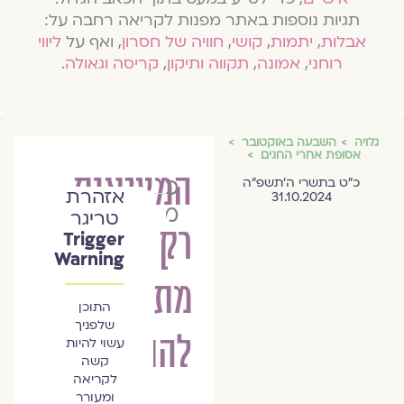
תגיות נוספות באתר מפנות לקריאה רחבה על:
אבלות
,
יתמות
,
קושי
,
חוויה של חסרון
, ואף על
ליווי
רוחני
,
אמונה
,
תקווה ותיקון
,
קריסה וגאולה
.
גלויה
השבעה באוקטובר
אסופת אחרי החגים
המציאות
כנרת
כ״ט בתשרי ה׳תשפ״ה
אזהרת
31.10.2024
מגן
טריגר
רק
Trigger
Warning
מתחילה
התוכן
שלפניך
להתבהר
עשוי להיות
קשה
לקריאה
ומעורר