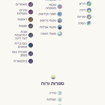
הריון
מאמרים
טקסי
משפחה
שירים
לידה
ותפילות
חופה וקידושין
פוריות
ראיונות
טקסי גירושין
הפלה
מוגנוּת
טקסי אבלות
שבת
מעגל השנה
התייצבות
לצד דינה
כנס ברית
אמונים
תוכנית כנס
2023
בתקשורת
ספרות ורוח
שירה
תפילות