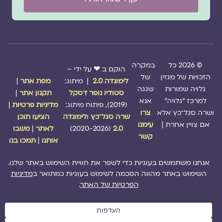
© 2026 כל
במקרה
הוקם ב ❤ על ידי –
הזכויות של מגזין
של
לימונדה 2.0
| מיתוג:
מפת אתר
|
גלויה שמורות
שגגה
סטודיו נופר דסקל
תקנון אתר
|
למרכז "גלויה"
אנא
(2019), פיתוח מיתוג:
מדיניות פרטיות
|
ושרה סגל־כץ אלא
צרו
שרה סגל־כץ
ו
לימונדה
הציעו תוכן
אם צויין אחרת |
עימנו
2.0
(2020-2026)
לאתר
|
משבו
קשר
אותנו
|
תמכו בנו