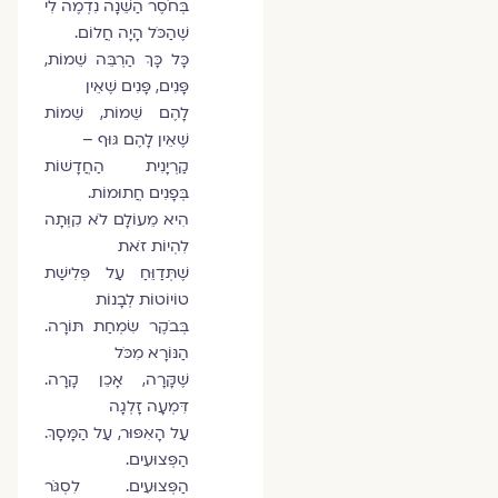
בְּחֹסֶר הַשֵּׁנָה נִדְמֶה לִי
שֶׁהַכֹּל הָיָה חֲלוֹם.
כָּל כָּךְ הַרְבֵּה שֵׁמוֹת,
פָּנִים, פָּנִים שֶׁאֵין
לָהֶם שֵׁמוֹת, שֵׁמוֹת
שֶׁאֵין לָהֶם גּוּף –
קַרְיָנִית הַחֲדָשׁוֹת
בְּפָנִים חֲתוּמוֹת.
הִיא מֵעוֹלָם לֹא קִוְּתָה
לִהְיוֹת זֹאת
שֶׁתְּדַוֵּחַ עַל פְּלִישַׁת
טוֹיוֹטוֹת לְבָנוֹת
בְּבֹקֶר שִׂמְחַת תּוֹרָה.
הַנּוֹרָא מִכֹּל
שֶׁקָּרָה, אָכֵן קָרָה.
דִּמְעָה זָלְגָה
עַל הָאִפּוּר, עַל הַמָּסָךְ.
הַפְּצוּעִים.
הַפְּצוּעִים. לִסְגֹּר