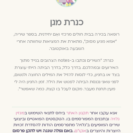
כנרת מגן
רופאה בכירה בבית חולים מרכזי ואֵם יחידנית. בספר שיריה,
״אמא מגיע מסוק״, מתארת את המציאות שחוותה אחרי
השבעה באוקטובר.
כנרת: ״השירים נכתבו ב-notes הצהובים בנייד מתוך
האירועים ובמהלכם. בדרך כלל, בדרך הביתה הייתי עוצרת
בצד או בחניון, כדי לנסות להזיל את המילים החוצה ולנשום,
לפני שאני נכנסת הביתה לפגוש את הילד. זמן החניון היה לי
מעין תחנת מעבר. מקום לעכל בו קצת. כמה שאפשר״.
אנא עקבו אחר
תקנון האתר
ביחס לתנאי השימוש ב
מגזין
גלויה
ובתכנים המפורסמים בו. הטקסטים הפואטיים וביצועי
שירים המופיעים ב׳גלויה׳ מתפרסמים הודות להסדרת זכויות
היוצרות והיוצרים ב
אקו״ם
.
באם נפלה שגגה ויש לתקן פרסום