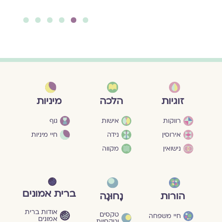
להמשך קריאה ››
6
5
4
3
2
1
מיניות
זוגיות
הלכה
גוף
רווקות
אישות
חיי מיניות
אירוסין
נידה
נישואין
מקווה
ברית אמונים
הורות
נָחוּגָה
אודות ברית
טקסים
חיי משפחה
אמונים
וטקסיות