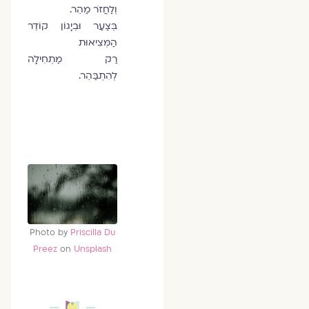
וְלַחֲזֹר מַהֵר.
בְּצַעַר וּבְיָגוֹן קוֹדֵר
הַמְּצִיאוּת
רַק מַתְחִילָה
לְהִתְבַּהֵר.
Photo by
Priscilla Du
Preez
on
Unsplash