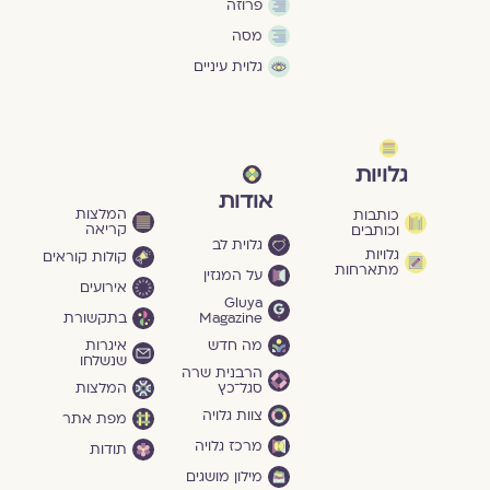
פרוזה
מסה
גלוית עיניים
גלויות
אודות
המלצות
כותבות
קריאה
וכותבים
גלוית לב
גלויות
קולות קוראים
מתארחות
על המגזין
אירועים
Gluya
Magazine
בתקשורת
מה חדש
איגרות
שנשלחו
הרבנית שרה
סגל־כץ
המלצות
צוות גלויה
מפת אתר
מרכז גלויה
תודות
מילון מושגים