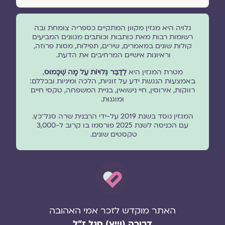
גלויה היא מגזין מקוון המתקיים כספריה צומחת ובה
רשומות רבות מאת כותבות וכותבים מגוונים המביעים
קולות שונים במאמרים, שירים, תפילות, מסות פרוזה,
וראיונות אישיים המרחיבים את הדעת.
מטרת המגזין היא
לְדַבֵּר גְּלוּיוֹת עַל מָה שֶׁכָּמוּס
,
באמצעות הנגשת ידע על זוגיות, הלכה ומיניות ובכללם:
רווקות, אירוסין, חיי נישואין, בניית המשפחה, טקסי חיים
ומוגנוּת.
המגזין נוסד בשנת 2019 על-ידי הרבנית שרה סגל־כץ.
עם הכניסה לשנת 2025 פורסמו בו קרוב ל-3,000
טקסטים שונים.
האתר מוקדש לזכר אמי האהובה
דבורה (וייץ) סגל ז"ל