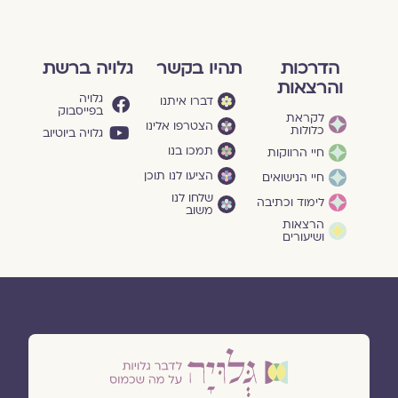
הדרכות
תהיו בקשר
גלויה ברשת
והרצאות
גלויה
דברו איתנו
בפייסבוק
לקראת
הצטרפו אלינו
כלולות
גלויה ביוטיוב
תמכו בנו
חיי הרווקות
הציעו לנו תוכן
חיי הנישואים
שלחו לנו
לימוד וכתיבה
משוב
הרצאות
ושיעורים