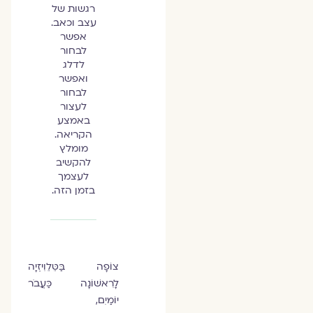
רגשות של
עצב וכאב.
אפשר
לבחור
לדלג
ואפשר
לבחור
לעצור
באמצע
הקריאה.
מומלץ
להקשיב
לעצמך
בזמן הזה.
צוֹפָה בַּטֵּלֵוִיזְיָה
לָרִאשׁוֹנָה כַּעֲבֹר
יוֹמַיִם,