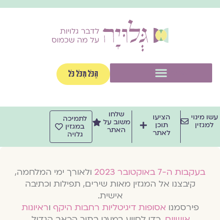
וג
וכן
תפריט
הַכֹּל מִכֹּל כֹּל
שלחו
שו מינוי
הציעו
לתמיכה
משוב על
למגזין
תוכן
במגזין
האתר
לאתר
גלויה
בעקבות ה-7 באוקטובר 2023
ולאורך ימי המלחמה,
קיבצנו אל המגזין מאות שירים, תפילות וכתיבה
אישית.
פירסמנו
אסופות דיגיטליות רחבות היקף
ו
ראיונות
אישיים
, כדי לסייע במעט בתוך הכאב הגדול.