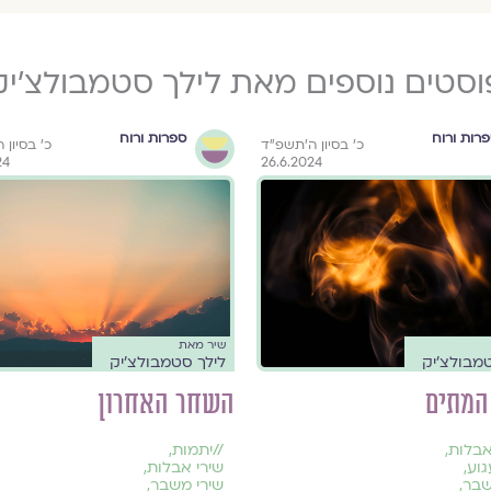
וסטים נוספים מאת לילך סטמבולצ'יק
רות ורוח
ספרות ורוח
כ׳ בסיון ה׳תשפ״ד
כ׳ בסיון
24
26.6.2024
שיר מאת
מבולצ'יק
לילך סטמבולצ'יק
המתים
השחר האחרון
אבלות
,
//
יתמות
,
גוע
,
שירי אבלות
,
שבר
,
שירי משבר
,