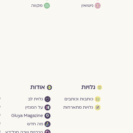
נישואין
מקווה
גלויות
אודות
כותבות וכותבים
גלוית לב
גלויות מתארחות
על המגזין
Gluya Magazine
מה חדש
הרבנית שרה סגל־כץ