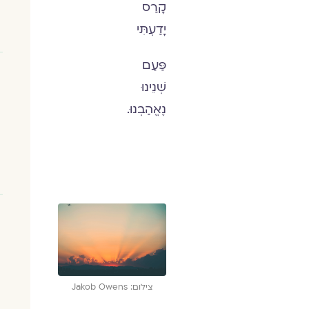
קָרַס
יָדַעְתִּי
פַּעַם
שְׁנֵינוּ
נֶאֱהַבְנוּ.
צילום: Jakob Owens