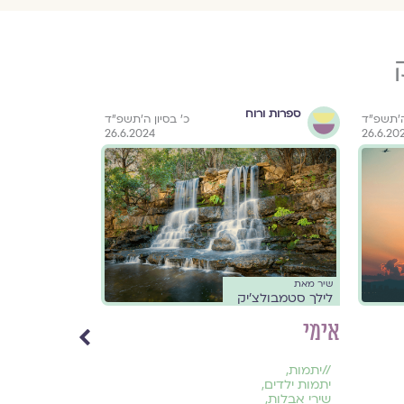
ספרות ורוח
ספרות ור
 ה׳תשפ״ד
כ׳ בסיון ה׳תשפ״ד
26.6.2024
26.6.20
שיר מאת
שיר מאת
לילך סטמבולצ'יק
לילך סטמבולצ
אימי
אבי
//
יתמות
,
//
שירי אבלות
,
יתמות ילדים
,
שירי געגוע
,
שירי אבלות
,
שירי פרידה
,