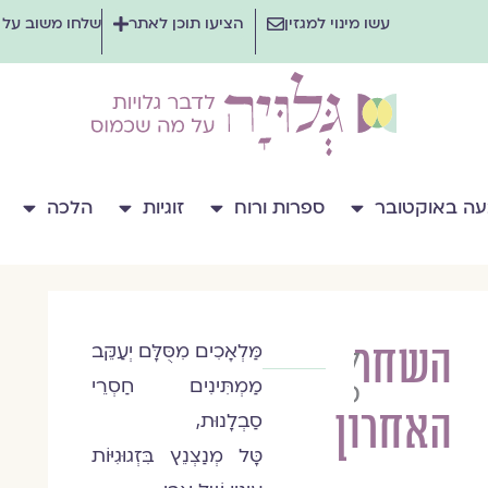
עשו מינוי למגזין
הציעו תוכן לאתר
שלחו משוב על
ה באוקטובר
ספרות ורוח
זוגיות
הלכה
השחר
מַּלְאָכִים מִסֻּלָּם יְעַקֵּב
לילך
מַמְתִּינִים חַסְרֵי
סטמבולצ'יק
האחרון
סַבְלָנוּת,
טָּל מְנַצְנֵץ בִּזְגוּגִיּוֹת