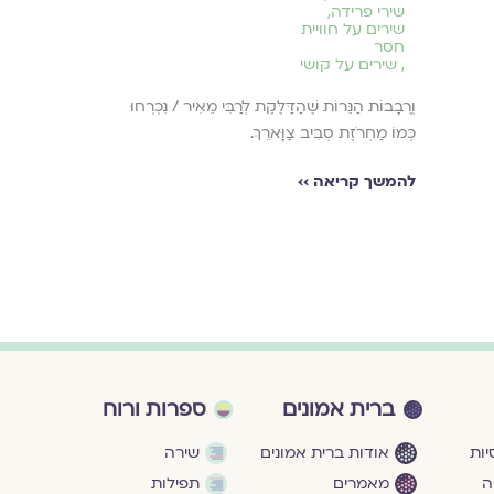
שירי פרידה
,
שירים על חוויי
שירים על חוויית
חסר
חסר
,
,
שירים על קושי
שירים על מש
וְרֶבָבוֹת הַנֵּרוֹת שֶׁהַדַּלֶּקֶת לְרַבִּי מֵאִיר / נִכְרְחוּ
בַּמָּקוֹם שֶׁבּוֹ אַ
כְּמוֹ מַחְרֹזֶת סְבִיב צַוָּארֵךְ.
אֶת הָאוֹר.
להמשך קריאה ››
להמשך קריאה ›
ברית אמונים
ספרות ורוח
ות
אודות ברית אמונים
שירה
ה
מאמרים
תפילות