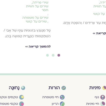
ידה
,
שירי פרידה
,
ל חוויית
שירים על חוויית
חסר
על קושי
,
שירים על משפחה
,
שירים על קושי
ֶת עוֹר וּוְרִידִים / וְהוֹפֶכֶת אָדָם.
טָּל מְנַצְנֵץ בִּזְגוּגִיּוֹת עֵינָיו שֶׁל אָבִי /
ריאה ››
הִשְׁתַּקְּפוּתִי הַנַּעֲרִית קְפוּאָה בָּהֶן.
להמשך קריאה ››
3
2
1
מיניות
הורות
נָחוּגָה
גוף
חיי משפחה
טקסים וטקסי
חיי מיניות
הריון
טקסי משפח