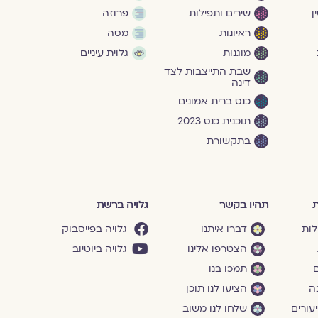
ן
שירים ותפילות
פרוזה
ראיונות
מסה
מוגנוּת
גלוית עיניים
שבת התייצבות לצד
דינה
כנס ברית אמונים
תוכנית כנס 2023
בתקשורת
ת
תהיו בקשר
גלויה ברשת
לות
דברו איתנו
גלויה בפייסבוק
הצטרפו אלינו
גלויה ביוטיוב
ם
תמכו בנו
ה
הציעו לנו תוכן
עורים
שלחו לנו משוב