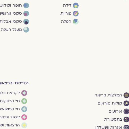
לידה
חופה וקידושי
פוריות
טקסי גירושין
הפלה
טקסי אבלות
מעגל השנה
הדרכות והרצאו
לקראת כלו
המלצות קריאה
חיי הרווקות
קולות קוראים
חיי הנישואי
אירועים
לימוד וכתיב
בתקשורת
הרצאות ושי
איגרות שנשלחו