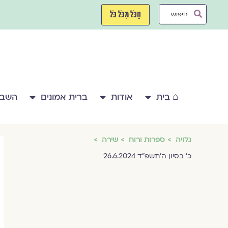
ילוג
Search
תוכן
הַכֹּל מִכֹּל כֹּל
...
⌂ בית
אודות
ברית אמונים
השבע
גלויה
ספרות ורוח
שירה
כ׳ בסיון ה׳תשפ״ד 26.6.2024