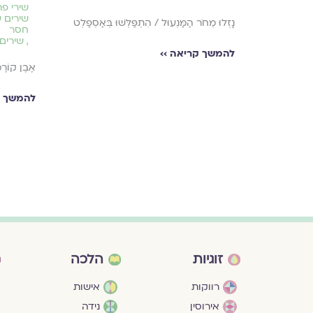
שירי פר
שירים ע
נָזְלוּ מֵחֹר הַמַּנְעוּל / הִתְפַּלְּשׁוּ בְּאַסְפַלְט
חסר
,
שירים 
להמשך קריאה ››
ן מֶתֶג לְהַדְלִיק
אֶבֶן קוֹרֶמ
להמשך ק
זוגיות
הלכה
רווקות
אישות
אירוסין
נידה