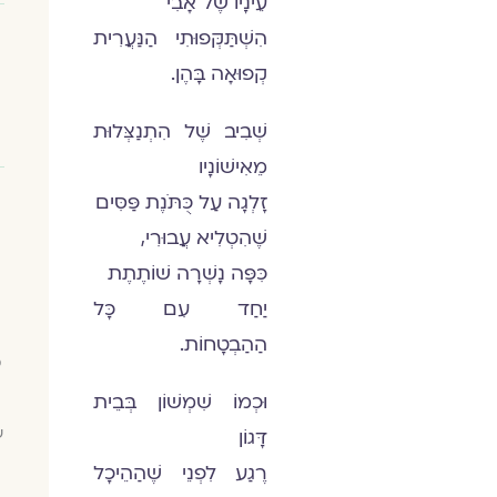
עֵינָיו שֶׁל אָבִי
הִשְׁתַּקְּפוּתִי הַנַּעֲרִית
קְפוּאָה בָּהֶן.
שְׁבִיב שֶׁל הִתְנַצְּלוּת
מֵאִישׁוֹנָיו
זָלְגָה עַל כֻּתֹּנֶת פַּסִּים
שֶׁהִטְלִיא עֲבוּרִי,
כִּפָּה נָשְׁרָה שׁוֹתֶתֶת
יַחַד עִם כָּל
הַהַבְטָחוֹת.
מ
וּכְמוֹ שִׁמְשׁוֹן בְּבֵית
ש
דָּגוֹן
רֶגַע לִפְנֵי שֶׁהַהֵיכָל