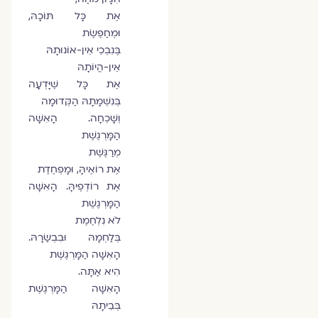
אֶת כָּל תּוֹכָהּ,
וּמְחַפֶּשֶׂת
בֶּנִבְכֵי אֵין-אוֹנוּתָהּ
אֵין-הֱיוֹתָהּ
אֶת כָּל שֶׁיָּדְעָה
בְּנִשְׁמָתָהּ הַקְּדוּמָה
וְשָׁכְחָה. הָאִשָּׁה
הַמָּרְגֶשֶׁת
מְרַגֶּשֶׁת
אֶת רוֹאֶיהָּ, וּמָפְחֶדֶת
אֶת רוֹדְפֶיהָּ. הָאִשָּׁה
הַמָּרְגֶשֶׁת
לֹא נִלְחֶמֶת
בְּלַחְמָהּ וּבִבְשַׂרָהּ.
הָאִשָּׁה הַמָּרְגֶשֶׁת
הִיא אַתָּה.
הָאִשָּׁה הַמָּרְגֶשֶׁת
בְּבֵיתָהּ