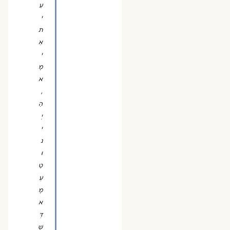
עֵ
י
ת
אֵ
י
מָ
א
,
הַ
יְ
י
נ
וּ
טַ
עְ
מָ
א
דְּ
שַׁ