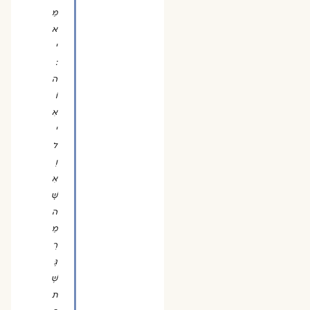
מַּ
א
י
:
ה
וֹ
אִ
י
ל
וְ
אִ
שָּׁ
ה
מַ
רְ
גֶּ
שֶׁ
ת