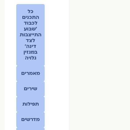
כל
התכנים
לכבוד
׳שבוע
התייצבות
לצד
דינה׳
במגזין
גלויה
מאמרים
שירים
תפילות
מדרשים