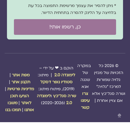
* ניתן להסיר את עצמך מרשימת התפוצה בכל עת
בלחיצה על הלינק להסרה בתחתית הדיוור.
כן, רשמו אותי!
© 2026 כל
במקרה
הוקם ב ❤ על ידי –
הזכויות של מגזין
של
לימונדה 2.0
| מיתוג:
מפת אתר
|
גלויה שמורות
שגגה
סטודיו נופר דסקל
תקנון אתר
|
למרכז "גלויה"
אנא
(2019), פיתוח מיתוג:
מדיניות פרטיות
|
ושרה סגל־כץ אלא
צרו
שרה סגל־כץ
ו
לימונדה
הציעו תוכן
אם צויין אחרת |
עימנו
2.0
(2020-2026)
לאתר
|
משבו
קשר
אותנו
|
תמכו בנו