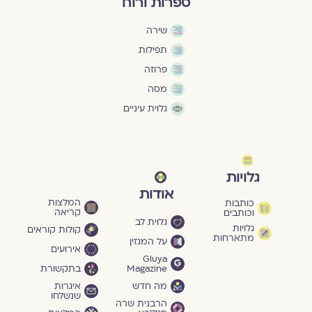
ספרות ורוח
שירה
תפילות
פרוזה
מסה
גלוית עיניים
גלויות
אודות
המלצות
כותבות
קריאה
וכותבים
גלוית לב
גלויות
קולות קוראים
מתארחות
על המגזין
אירועים
Gluya
Magazine
בתקשורת
מה חדש
איגרות
שנשלחו
הרבנית שרה