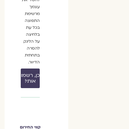
עצמך
מרשימת
התפוצה
בכל עת
בלחיצה
על הלינק
להסרה
בתחתית
הדיוור.
כן, רשמו
אותי!
קווי החירום