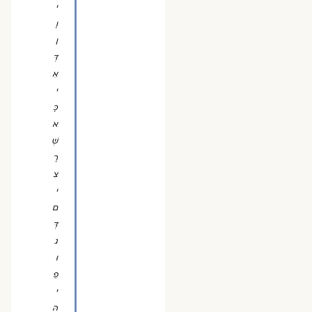
י
וָ
ן
דְּ
אִ
י
כָּ
א
שְׁ
רָ
צִ
י
ם
דְּ
ג
וּ
פֵ
י
הּ