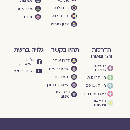
סגל־כץ
המלצות
צוות גלויה
מפת אתר
מרכז גלויה
תודות
מילון מושגים
הדרכות
תהיו בקשר
גלויה ברשת
והרצאות
גלויה
דברו איתנו
בפייסבוק
לקראת
הצטרפו אלינו
כלולות
גלויה ביוטיוב
תמכו בנו
חיי הרווקות
הציעו לנו תוכן
חיי הנישואים
שלחו לנו
לימוד וכתיבה
משוב
הרצאות
ושיעורים