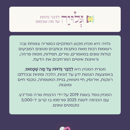
גלויה היא מגזין מקוון המתקיים כספריה צומחת ובה
רשומות רבות מאת כותבות וכותבים מגוונים המביעים
קולות שונים במאמרים, שירים, תפילות, מסות פרוזה,
וראיונות אישיים המרחיבים את הדעת.
מטרת המגזין היא
לְדַבֵּר גְּלוּיוֹת עַל מָה שֶׁכָּמוּס
,
באמצעות הנגשת ידע על זוגיות, הלכה ומיניות ובכללם:
רווקות, אירוסין, חיי נישואין, בניית המשפחה, טקסי חיים
ומוגנוּת.
המגזין נוסד בשנת 2019 על-ידי הרבנית שרה סגל־כץ.
עם הכניסה לשנת 2025 פורסמו בו קרוב ל-3,000
טקסטים שונים.