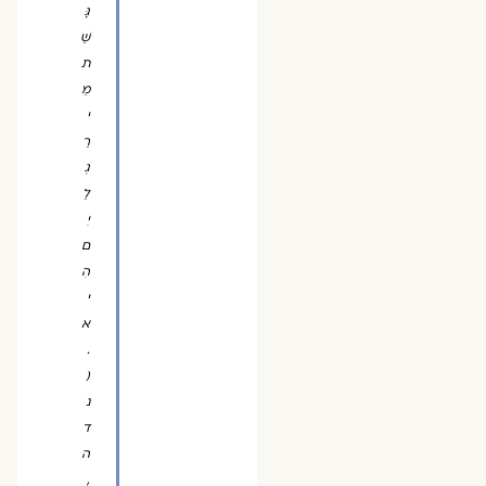
גָּ
שַׁ
ת
מֵ
י
רַ
גְ
לַ
יִ
ם
הִ
י
א
.
(
נ
ד
ה
,