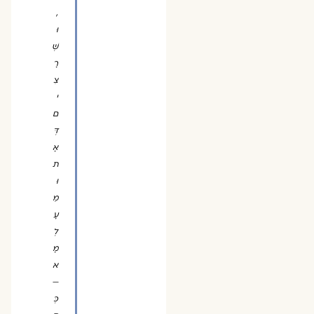
,
וּ
שְׁ
רָ
צִ
י
ם
דְּ
אָ
ת
וּ
מֵ
עָ
לְ
מָ
א
—
כְּ