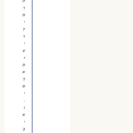
תַ
רְ
תֵּ
י
לְ
רֵ
י
ע
וּ
תָ
א
דָּ
מֵ
י
.
וְ
אִ
י
בָּ