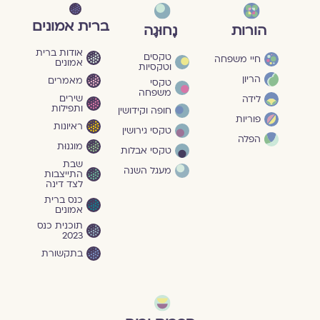
ברית אמונים
הורות
נָחוּגָה
אודות ברית
טקסים
חיי משפחה
אמונים
וטקסיות
הריון
מאמרים
טקסי
משפחה
שירים
לידה
ותפילות
חופה וקידושין
פוריות
ראיונות
טקסי גירושין
הפלה
מוגנוּת
טקסי אבלות
שבת
מעגל השנה
התייצבות
לצד דינה
כנס ברית
אמונים
תוכנית כנס
2023
בתקשורת