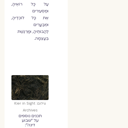
עַל כָּל רוֹאֶיהָּ,
וּמַסְעִירִים
אֶת כָּל לוֹכְדֶיהָּ,
וּמְבַעֲרִים
לֶהֲבוֹתֶיהָ, וּמָרְגֶשֶׁת
בְּעַצְמָהּ.
צילום: Kier in Sight
Archives
תכנים נוספים
על ״שבוע
דינה״: