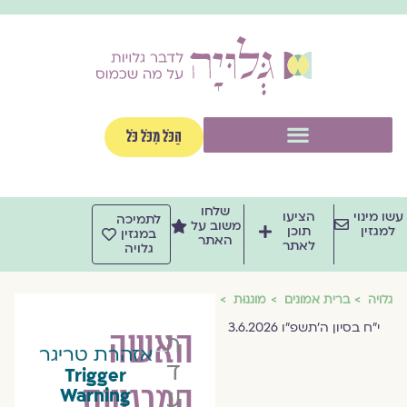
וג
וכן
תפריט
הַכֹּל מִכֹּל כֹּל
שלחו
שו מינוי
הציעו
לתמיכה
משוב על
למגזין
תוכן
במגזין
האתר
לאתר
גלויה
גלויה
ברית אמונים
מוגנוּת
י״ח בסיון ה׳תשפ״ו 3.6.2026
האשה
הרַבָּה
אזהרת טריגר
דליה
Trigger
המרגשת
שחם
Warning