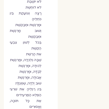
לֹא יוֹשֶׁבֶת
לֹא לוֹחֶשֶׁת
רָצָה וְצוֹעֶקֶת בֵּין
כֹּתְלֶיהָּ
וּמָרְגֶשֶׁת וּמְבַקֶּשֶׁת
וְשׁוּב מָרְגֶשֶׁת
וּמְבַקֶּשֶׁת
בְּכל לְשׁוֹן צִבְעֵי
הַקֶּשֶׁת
אֶת הָרֶשֶׁת
שֶׁבָּהּ נִלְכְּדָה, וּמָרְגֶשֶׁת
לְכוּדָה, וּמָרְגֶשֶׁת
לְבַדָּהּ, וּמָרְגֶשֶׁת
אֲבוּדָה, וּמָרְגֶשֶׁת
שׁוּב יַלְדָּה, שֶׁמְּגַלָּה
בֵּין רַגְלֶיהָ אֶת שִׁרְצֵי
הַפֶּלֶא הַמַּרְעִידִים
אֶת כָּל תּוֹכָהּ,
וַאֲסוּרִים