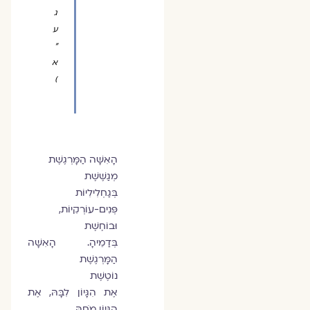
ג
ע
״
א
)
הָאִשָּׁה הַמָּרְגֶשֶׁת
מְגַשֶּׁשֶׁת
בְּגַחְלִילִיוֹת
פְּנִים-עוֹרְקִיוֹת,
וּבוֹחֶשֶׁת
בְּדַמֵיהָ. הָאִשָּׁה
הַמָּרְגֶשֶׁת
נוֹטֶשֶׁת
אֶת הִגָּיוֹן לִבָּהּ, אֶת
הִגָּיוֹן מֹחַהּ,