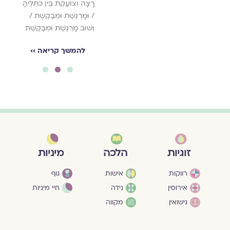
עֵדוּת יְבֵשָׁה לְכָל עַוְּלוֹת
רָצָה וְצוֹעֶקֶת בֵּין כֹּתְלֶיהָּ
/ סְדוֹם וַעֲמֹרָה
/ וּמָרְגֶשֶׁת וּמְבַקֶּשֶׁת /
וְשׁוּב מָרְגֶשֶׁת וּמְבַקֶּשֶׁת
להמשך קריאה ››
להמשך קריאה ››
3
2
1
מיניות
זוגיות
הלכה
גוף
רווקות
אישות
חיי מיניות
אירוסין
נידה
נישואין
מקווה