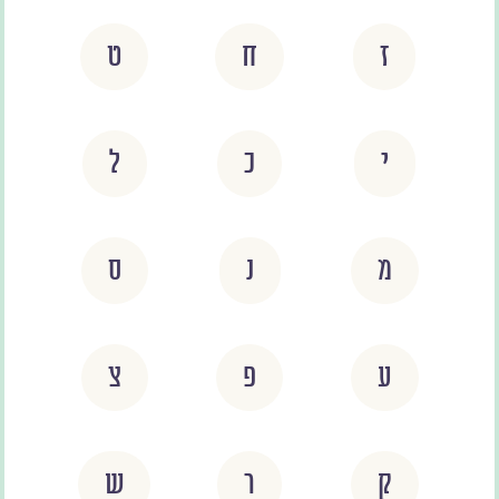
ז
ח
ט
י
כ
ל
מ
נ
ס
ע
פ
צ
ק
ר
ש