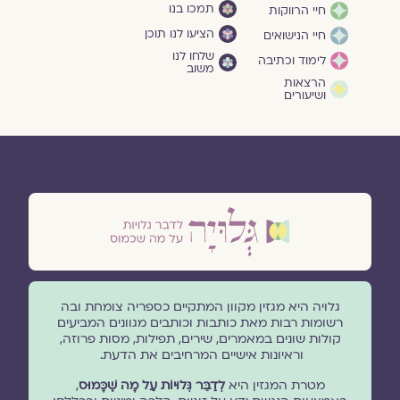
תמכו בנו
חיי הרווקות
הציעו לנו תוכן
חיי הנישואים
שלחו לנו
לימוד וכתיבה
משוב
הרצאות
ושיעורים
גלויה היא מגזין מקוון המתקיים כספריה צומחת ובה
רשומות רבות מאת כותבות וכותבים מגוונים המביעים
קולות שונים במאמרים, שירים, תפילות, מסות פרוזה,
וראיונות אישיים המרחיבים את הדעת.
מטרת המגזין היא
לְדַבֵּר גְּלוּיוֹת עַל מָה שֶׁכָּמוּס
,