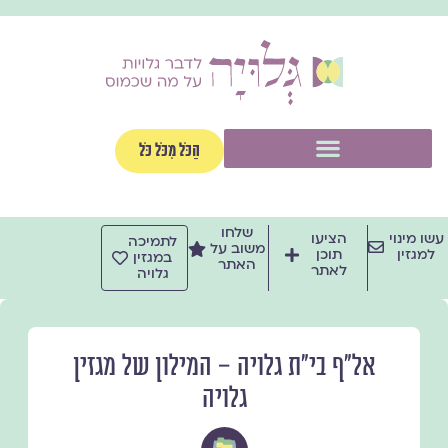
ילוג
תוכן
תפריט
הַכֹּל מִכֹּל כֹּל
שלחו
עשו מינוי
הציעו
לתמיכה
משוב על
למגזין
תוכן
במגזין
האתר
לאתר
גלויה
אל״ף בי״ת גלויה – המילון של מגזין
גלויה