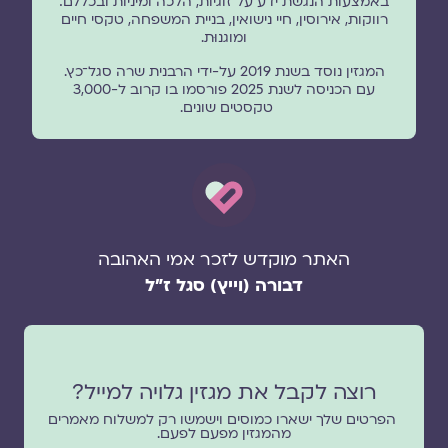
באמצעות הנגשת ידע על זוגיות, הלכה ומיניות ובכללם:
רווקות, אירוסין, חיי נישואין, בניית המשפחה, טקסי חיים
ומוגנוּת.
המגזין נוסד בשנת 2019 על-ידי הרבנית שרה סגל־כץ.
עם הכניסה לשנת 2025 פורסמו בו קרוב ל-3,000
טקסטים שונים.
האתר מוקדש לזכר אמי האהובה
דבורה (וייץ) סגל ז"ל
רוצה לקבל את מגזין גלויה למייל?
הפרטים שלך ישארו כמוסים וישמשו רק למשלוח מאמרים
מהמגזין מפעם לפעם.