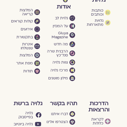
אודות
המלצות
כותבות
קריאה
וכותבים
גלוית לב
גלויות
קולות קוראים
מתארחות
על המגזין
אירועים
Gluya
Magazine
בתקשורת
מה חדש
איגרות
שנשלחו
הרבנית שרה
סגל־כץ
המלצות
צוות גלויה
מפת אתר
מרכז גלויה
תודות
מילון מושגים
הדרכות
תהיו בקשר
גלויה ברשת
והרצאות
גלויה
דברו איתנו
בפייסבוק
לקראת
הצטרפו אלינו
כלולות
גלויה ביוטיוב