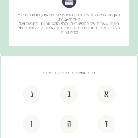
כאן תוכלו למצוא את תכני המגזין לפי נושאים, מסודרים לפי
האל״ף-בי״ת.
פתחו שערים אל הקטיגוריות, תתי הקטיגוריות, התגיות ואל
חלוקות אחרות ותזכו למבט-על בתוך הספריה הצומחת של
מגזין גלויה.
כל הנושאים המתחילים באות:
א
ב
ג
ד
ה
ו