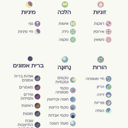
מיניות
זוגיות
הלכה
גוף
רווקות
אישות
חיי מיניות
אירוסין
נידה
נישואין
מקווה
ברית אמונים
הורות
נָחוּגָה
אודות ברית
טקסים
חיי משפחה
אמונים
וטקסיות
הריון
מאמרים
טקסי
משפחה
שירים
לידה
ותפילות
חופה וקידושין
פוריות
ראיונות
טקסי גירושין
הפלה
מוגנוּת
טקסי אבלות
שבת
מעגל השנה
התייצבות