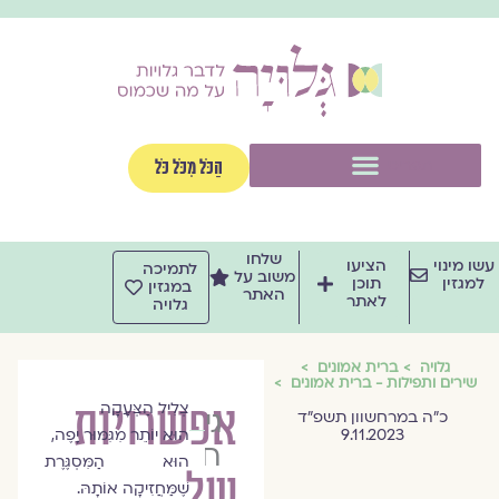
וג
וכן
תפריט
הַכֹּל מִכֹּל כֹּל
שלחו
שו מינוי
הציעו
לתמיכה
משוב על
למגזין
תוכן
במגזין
האתר
לאתר
גלויה
גלויה
ברית אמונים
שירים ותפילות - ברית אמונים
צְלִיל הַצְּעָקָה
אפשרויות
גילי
כ״ה במרחשוון תשפ״ד
9.11.2023
הוּא יוֹתֵר מִגִּמּוּר יָפֶה,
חיימוביץ׳
הוּא הַמִּסְגֶּרֶת
של
שֶׁמַּחֲזִיקָה אוֹתָהּ.