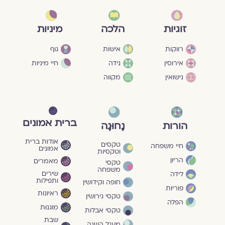
מיניות
זוגיות
הלכה
גוף
רווקות
אישות
חיי מיניות
אירוסין
נידה
נישואין
מקווה
ברית אמונים
הורות
נָחוּגָה
אודות ברית
טקסים
חיי משפחה
אמונים
וטקסיות
הריון
מאמרים
טקסי
משפחה
שירים
לידה
ותפילות
חופה וקידושין
פוריות
ראיונות
טקסי גירושין
הפלה
מוגנוּת
טקסי אבלות
שבת
מעגל השנה