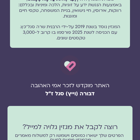
באמצעות הנגשת ידע על זוגיות, הלכה ומיניות ובכללם:
רווקות, אירוסין, חיי נישואין, בניית המשפחה, טקסי חיים
ומוגנוּת.
המגזין נוסד בשנת 2019 על-ידי הרבנית שרה סגל־כץ.
עם הכניסה לשנת 2025 פורסמו בו קרוב ל-3,000
טקסטים שונים.
האתר מוקדש לזכר אמי האהובה
דבורה (וייץ) סגל ז"ל
רוצה לקבל את מגזין גלויה למייל?
הפרטים שלך ישארו כמוסים וישמשו רק למשלוח מאמרים
מהמגזין מפעם לפעם.