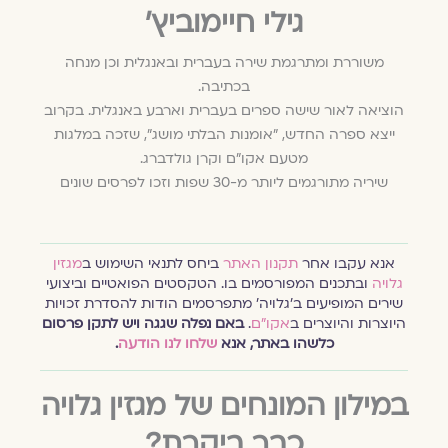
גילי חיימוביץ׳
משוררת ומתרגמת שירה בעברית ובאנגלית וכן מנחה
בכתיבה.
הוציאה לאור שישה ספרים בעברית וארבע באנגלית. בקרוב
ייצא ספרה החדש, "אומנות הבלתי מושג", שזכה במלגות
מטעם אקו"ם וקרן גולדברג.
שיריה מתורגמים ליותר מ-30 שפות וזכו לפרסים שונים
אנא עקבו אחר
תקנון האתר
ביחס לתנאי השימוש ב
מגזין
גלויה
ובתכנים המפורסמים בו. הטקסטים הפואטיים וביצועי
שירים המופיעים ב׳גלויה׳ מתפרסמים הודות להסדרת זכויות
היוצרות והיוצרים ב
אקו״ם
.
באם נפלה שגגה ויש לתקן פרסום
כלשהו באתר, אנא
שלחו לנו הודעה
.
במילון המונחים של מגזין גלויה
כבר ביקרת?