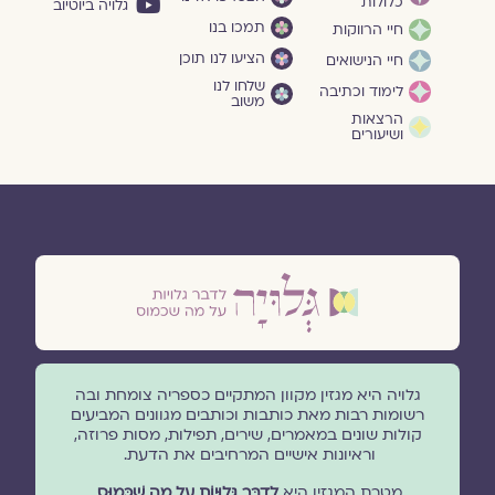
כלולות
גלויה ביוטיוב
תמכו בנו
חיי הרווקות
הציעו לנו תוכן
חיי הנישואים
שלחו לנו
לימוד וכתיבה
משוב
הרצאות
ושיעורים
גלויה היא מגזין מקוון המתקיים כספריה צומחת ובה
רשומות רבות מאת כותבות וכותבים מגוונים המביעים
קולות שונים במאמרים, שירים, תפילות, מסות פרוזה,
וראיונות אישיים המרחיבים את הדעת.
מטרת המגזין היא
לְדַבֵּר גְּלוּיוֹת עַל מָה שֶׁכָּמוּס
,