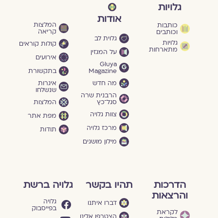
גלויות
אודות
המלצות
כותבות
קריאה
וכותבים
גלוית לב
גלויות
קולות קוראים
מתארחות
על המגזין
אירועים
Gluya
Magazine
בתקשורת
מה חדש
איגרות
שנשלחו
הרבנית שרה
סגל־כץ
המלצות
צוות גלויה
מפת אתר
מרכז גלויה
תודות
מילון מושגים
הדרכות
תהיו בקשר
גלויה ברשת
והרצאות
גלויה
דברו איתנו
בפייסבוק
לקראת
הצטרפו אלינו