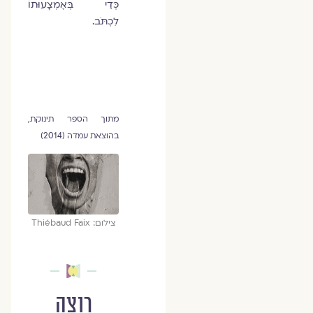
כְּדֵי בְּאֶמְצָעוּתוֹ
לִכְתֹּב.
מתוך הספר תינוקת,
בהוצאת עמדה (2014)
צילום: Thiébaud Faix
רוצה