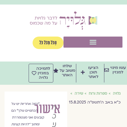
וג
וכן
תפריט
הַכֹּל מִכֹּל כֹּל
שלחו
שו מינוי
הציעו
לתמיכה
משוב על
למגזין
תוכן
במגזין
האתר
לאתר
גלויה
גלויה
ספרות ורוח
שירה
כ״א באב ה׳תשפ״ה 15.8.2025
אישור
"כמה אחריות יש על
חלי
הכתפיים שלך" הם
טל
קובעים ואני מצטמררת
שלם
(מתוך "להיות קצינת