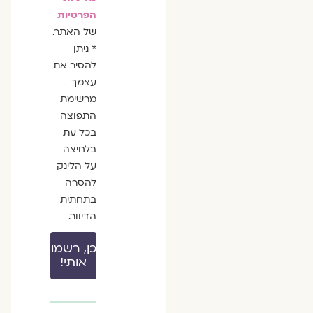
הפרטיות
של האתר.
* ניתן
להסיר את
עצמך
מרשימת
התפוצה
בכל עת
בלחיצה
על הלינק
להסרה
בתחתית
הדיוור.
כן, רשמו
אותי!