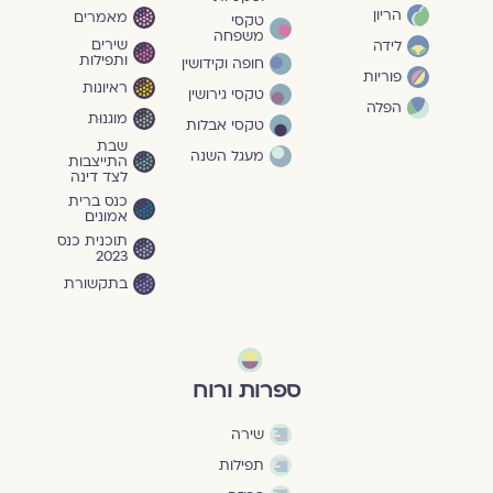
הריון
מאמרים
טקסי
משפחה
שירים
לידה
ותפילות
חופה וקידושין
פוריות
ראיונות
טקסי גירושין
הפלה
מוגנוּת
טקסי אבלות
שבת
מעגל השנה
התייצבות
לצד דינה
כנס ברית
אמונים
תוכנית כנס
2023
בתקשורת
ספרות ורוח
שירה
תפילות