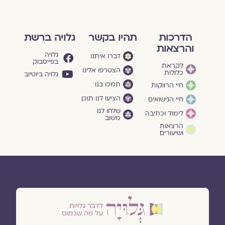
הדרכות
תהיו בקשר
גלויה ברשת
והרצאות
גלויה
דברו איתנו
בפייסבוק
לקראת
הצטרפו אלינו
כלולות
גלויה ביוטיוב
תמכו בנו
חיי הרווקות
הציעו לנו תוכן
חיי הנישואים
שלחו לנו
לימוד וכתיבה
משוב
הרצאות
ושיעורים