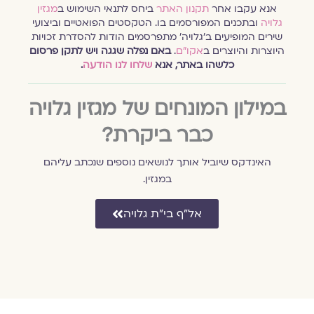
אנא עקבו אחר
תקנון האתר
ביחס לתנאי השימוש ב
מגזין
גלויה
ובתכנים המפורסמים בו. הטקסטים הפואטיים וביצועי
שירים המופיעים ב׳גלויה׳ מתפרסמים הודות להסדרת זכויות
היוצרות והיוצרים ב
אקו״ם
.
באם נפלה שגגה ויש לתקן פרסום
כלשהו באתר, אנא
שלחו לנו הודעה
.
במילון המונחים של מגזין גלויה
כבר ביקרת?
האינדקס שיוביל אותך לנושאים נוספים שנכתב עליהם
במגזין.
אל״ף בי״ת גלויה