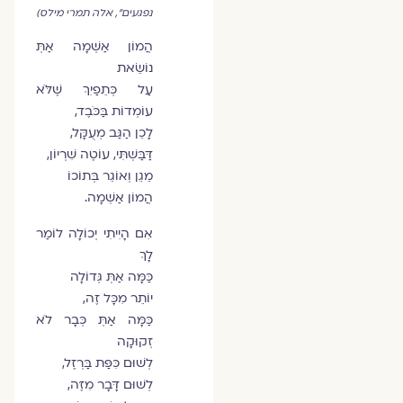
נפגעים", אלה תמרי מילס)
הֲמוֹן אַשְׁמָה אַתְּ
נוֹשֵׂאת
עַל כְּתֵפַיִךְ שֶׁלֹּא
עוֹמְדוֹת בַּכֹּבֶד,
לָכֵן הַגַּב מְעֻקָּל,
דַּבַּשְׁתִּי, עוֹטֶה שִׁרְיוֹן,
מֵגֵן וְאוֹגֵר בְּתוֹכוֹ
הֲמוֹן אַשְׁמָה.
אִם הָיִיתִי יְכוֹלָה לוֹמַר
לָךְ
כַּמָּה אַתְּ גְּדוֹלָה
יוֹתֵר מִכָּל זֶה,
כַּמָּה אַתְּ כְּבָר לֹא
זְקוּקָה
לְשׁוּם כִּפַּת בַּרְזֶל,
לְשׁוּם דָּבָר מִזֶּה,