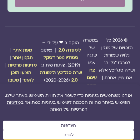
© 2026 כל
במקרה
הוקם ב ❤ על ידי –
הזכויות של מגזין
של
לימונדה 2.0
| מיתוג:
מפת אתר
|
גלויה שמורות
שגגה
סטודיו נופר דסקל
תקנון אתר
|
למרכז "גלויה"
אנא
(2019), פיתוח מיתוג:
מדיניות פרטיות
|
ושרה סגל־כץ אלא
צרו
שרה סגל־כץ
ו
לימונדה
הציעו תוכן
אם צויין אחרת |
עימנו
2.0
(2020-2026)
לאתר
|
משבו
קשר
אותנו
|
תמכו בנו