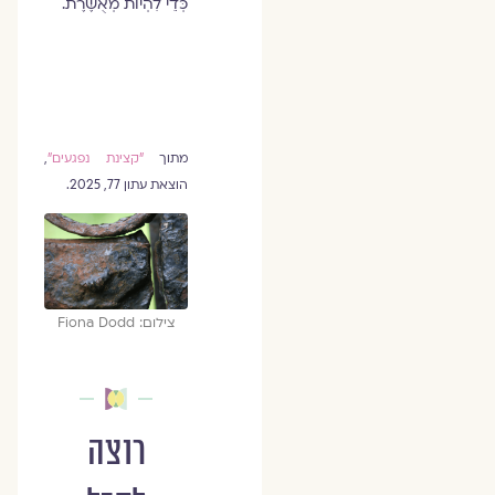
כְּדֵי לִהְיוֹת מְאֻשֶּׁרֶת.
מתוך
"קצינת נפגעים"
,
הוצאת עתון 77, 2025.
צילום: Fiona Dodd
רוצה