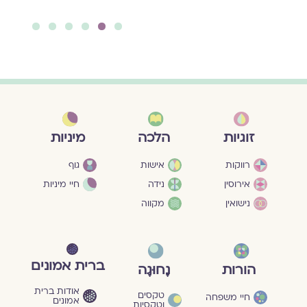
יאה ››
6
5
4
3
2
1
מיניות
זוגיות
הלכה
גוף
רווקות
אישות
חיי מיניות
אירוסין
נידה
נישואין
מקווה
ברית אמונים
הורות
נָחוּגָה
אודות ברית
טקסים
חיי משפחה
אמונים
וטקסיות