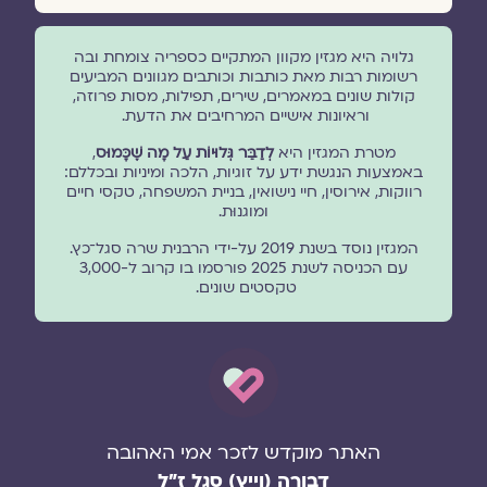
גלויה היא מגזין מקוון המתקיים כספריה צומחת ובה
רשומות רבות מאת כותבות וכותבים מגוונים המביעים
קולות שונים במאמרים, שירים, תפילות, מסות פרוזה,
וראיונות אישיים המרחיבים את הדעת.
מטרת המגזין היא
לְדַבֵּר גְּלוּיוֹת עַל מָה שֶׁכָּמוּס
,
באמצעות הנגשת ידע על זוגיות, הלכה ומיניות ובכללם:
רווקות, אירוסין, חיי נישואין, בניית המשפחה, טקסי חיים
ומוגנוּת.
המגזין נוסד בשנת 2019 על-ידי הרבנית שרה סגל־כץ.
עם הכניסה לשנת 2025 פורסמו בו קרוב ל-3,000
טקסטים שונים.
האתר מוקדש לזכר אמי האהובה
דבורה (וייץ) סגל ז"ל