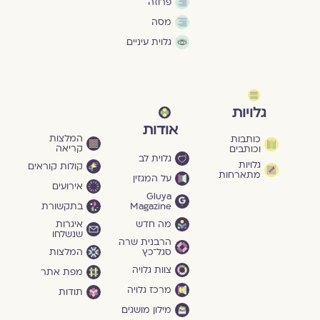
פרוזה
מסה
גלוית עיניים
גלויות
אודות
המלצות
כותבות
קריאה
וכותבים
גלוית לב
גלויות
קולות קוראים
מתארחות
על המגזין
אירועים
Gluya
Magazine
בתקשורת
מה חדש
איגרות
שנשלחו
הרבנית שרה
סגל־כץ
המלצות
צוות גלויה
מפת אתר
מרכז גלויה
תודות
מילון מושגים