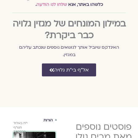
כלשהו באתר, אנא
שלחו לנו הודעה
.
במילון המונחים של מגזין גלויה
כבר ביקרת?
האינדקס שיוביל אותך לנושאים נוספים שנכתב עליהם
במגזין.
אל״ף בי״ת גלויה
גוף
הורות
גוף
כ"ט באלול
פוסטים נוספים
י"ח באלול
י"ח באלול
גלויה מארחת
גלוי
תשפ"א
תש"ף
תש"ף
מרים גולן
מרים
7.9.2020
7.9.2020
6.9.2021
מאת מרים גולן