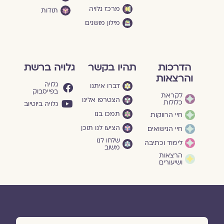
מרכז גלויה
תודות
מילון מושגים
הדרכות
תהיו בקשר
גלויה ברשת
והרצאות
גלויה
דברו איתנו
בפייסבוק
לקראת
הצטרפו אלינו
כלולות
גלויה ביוטיוב
תמכו בנו
חיי הרווקות
הציעו לנו תוכן
חיי הנישואים
שלחו לנו
לימוד וכתיבה
משוב
הרצאות
ושיעורים