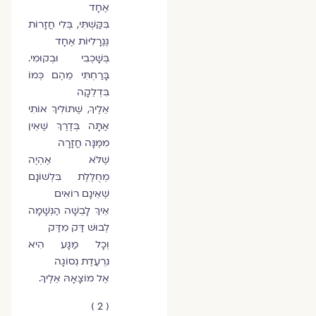
אֶחָד
בִּקַּשְׁתִּי, בְּלִי חֲזָרוֹת
גֶּנֶרָלִיּוֹת אֶחָד
בְּשָׁכְבִי וּבְקוּמִי.
בָּרַחְתִּי מֵהֶם כְּמוֹ
בִּדְלֵקָה
אֵלֶיךָ, שֶׁתּוֹלִיךְ אוֹתִי
אַתָּה בְּדֶרֶךְ שֶׁאֵין
מִמֶּנָּה חֲזָרָה
שֶׁלֹּא אֶהְיֶה
מְחֻלֶּלֶת בִּלְשׁוֹנָם
שֶׁאֵינָם רוֹאִים
אֵיךְ לָבְשָׁה הַנְּשָׁמָה
לְבוּשׁ דַּק מִדַּק
וְכָל מַגָּע הִיא
נִרְעֶדֶת נְסוֹגָה
אֶל מוֹצָאָהּ אֵלֶיךָ.
( 2 )