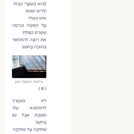
לָבוֹא בְּשַׁעֲרֵי הַבַּיִת
יְלָדִים יְשֵׁנִים
אִישׁ בְּשֶׁלּוֹ
עַל הַמִּטָּה כְּבִיסָה
שֶׁטֶּרֶם קִפַּלְתְּ
אַתְּ רוֹצָה לְהִתְחַפֵּר
בְּתוֹכָהּ בַּחֹשֶׁךְ.
צילום: jon tyson
( 8 )
לֹא אֶצְטָרֵךְ
לְהִתְחַבֵּא עוֹד
חָשַׁבְתְּ אֲבָל גַּם
בַּחֹשֶׁךְ
שְׁתִיקָה עַל שְׁתִיקָה