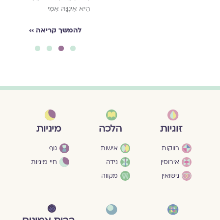
הִיא אֵינֶנָּהּ אִמִּי
להמשך קריאה ››
4
3
2
1
מיניות
זוגיות
הלכה
גוף
רווקות
אישות
חיי מיניות
אירוסין
נידה
נישואין
מקווה