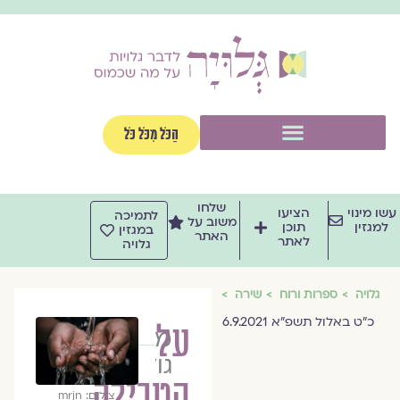
וג
וכן
תפריט
הַכֹּל מִכֹּל כֹּל
שלחו
שו מינוי
הציעו
לתמיכה
משוב על
למגזין
תוכן
במגזין
האתר
לאתר
גלויה
גלויה
ספרות ורוח
שירה
כ"ט באלול תשפ"א 6.9.2021
על
מרים
גולן
הטבילה
צילום: mrjn