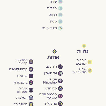
שירה
תפילות
פרוזה
מסה
גלוית עיניים
גלויות
אודות
המלצות
כותבות
קריאה
וכותבים
גלוית לב
גלויות
קולות קוראים
מתארחות
על המגזין
אירועים
Gluya
Magazine
בתקשורת
מה חדש
איגרות
שנשלחו
הרבנית שרה
סגל־כץ
המלצות
צוות גלויה
מפת אתר