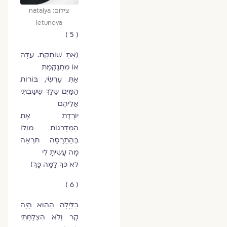
צילום: natalya
letunova
( 5 )
(אַתְּ שׁוֹתֶקֶת. עֵדָה
אוֹ מִתְנַקֶּמֶת
אַתְּ עַרְשִׂי, בּוֹרוֹת
הַמַּיִם שֶׁלָּךְ שֶׁשַּׁבְתִּי
אֲלֵיהֶם
יוֹרֶדֶת אֶת
הַמַּדְרֵגוֹת מוּלוֹ
בְּהַתְרָסָה תִּרְאֶה
מָה עָשִׂיתָ לִי
לאֹ כּךָ לָמָּה כָּךְ)
( 6 )
בַּלַּיְלָה הַהוּא הָיָה
קַר וְלֹא הִצְלַחְתִּי