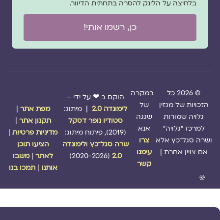
בלחיצה על הלינק להסרה בתחתית הדיוור.
כן, רשמו אותי!
© 2026 כל
במקרה
הוקם ב ❤ על ידי –
הזכויות של מגזין
של
לימונדה 2.0
| מיתוג:
מפת אתר
|
גלויה שמורות
שגגה
סטודיו נופר דסקל
תקנון אתר
|
למרכז "גלויה"
אנא
(2019), פיתוח מיתוג:
מדיניות פרטיות
|
ושרה סגל־כץ אלא
צרו
שרה סגל־כץ
ו
לימונדה
הציעו תוכן
אם צויין אחרת |
עימנו
2.0
(2020-2026)
לאתר
|
משבו
קשר
אותנו
|
תמכו בנו