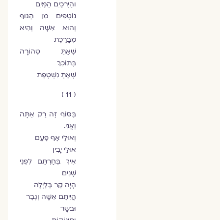
והַיְֵּרכַיִם הַמַּיִם
נוֹטְפִים מִן הַגּוּף
וְהוּא אִשָּׁה וְהִיא
מְבָרֶכֶת
שֶׁאַתְּ טְהוֹרָה
בְּתוֹכֵךְ
שֶׁאַתְּ נִשְׁטֶפֶת
( 11 )
בַּסּוֹף זֶה רַק אַתָּה
וַאֲנִי.
וְאוּלַי אַף פַּעַם
אוּלַי יָבִין
אֵיךְ בְּחַרְתֶּם לִפְנֵי
שָׁנִים
הָיָה קַר בַּלַּיְלָה
הֲיִיתֶם אִשָּׁה וְגֶבֶר
וּבשָָׂר