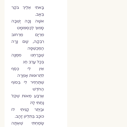
בָּאתִי אֵלֶיךָ בֹּקֶר
בְּאָב.
אִשָּׁה נָכָה יָשְׁבָה
סָמוּךְ לַכַּסְפּוֹמָט
מִרְיָם מֵרְחוֹב
רִבְקָה, שָׁם גָּרָה
הַמְּכַשֵּׁפָה
שֶׁבָּרַחְנוּ מִמֶּנָּה
בְּכָל עֶרֶב חַג
אֵין לִי כֶּסֶף
לִתְרוּפוֹת אָמְרָה
שֶׁתַּחְזִיר לִי בְּסוֹף
הַחֹדֶשׁ
אַרְבַּע מֵאוֹת שֶׁקֶל
נָתַתִּי לָהּ
וּבַיֶּתֶר קָנִיתִי לוֹ
כּוֹכָב בְּתִלְיוֹן זָהָב.
שָׂמַחְתִּי שֶׁאַתָּה