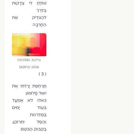
שׁוֹלֵחַ לִי צְדָקוֹת
בַּדֶּרֶךְ
להְַצדְִיּק אֶת
הֶחָרְבָה
צילום: nicolas
ladino silva
( 3 )
מְרַחֶפֶת יָרַדְתִּי אֶת
יוֹאֵל סָלוֹמוֹן
כְּאִלּוּ לֹא אֶמְעַד
בְּעוֹד יָמִים
בַּמַּדְרֵגוֹת
וְהַסַּל יִתְרוֹקֵן.
בַּקְבּוּק הַבֹּשֶׂם