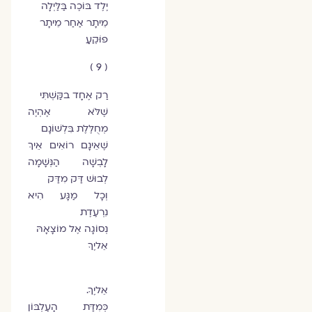
יֶלֶד בּוֹכֶה בַּלַּיְלָה
מֵיתָר אַחַר מֵיתָר
פוֹּקֵעַ
( 9 )
רַק אֶחָד בקִַּּשְׁתִּי
שֶׁלֹּא אֶהְיֶה
מְחֻלֶּלֶת בִּלְשׁוֹנָם
שֶׁאֵינָם רוֹאִים אֵיךְ
לָבְשָׁה הַנְּשָׁמָה
לְבוּשׁ דַּק מִדַּק
וְכָל מַגָּע הִיא
נִרְעֶדֶת
נְסוֹגָה אֶל מוֹצָאָהּ
אֵליֶךָ
אֵליֶךָ.
כְּמִדַּת הָעֶלְבּוֹן