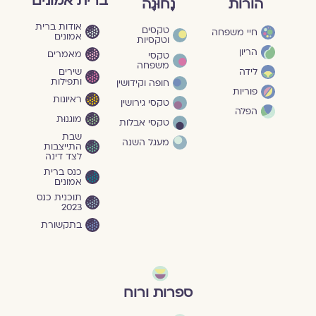
ברית אמונים
הורות
נָחוּגָה
אודות ברית
טקסים
חיי משפחה
אמונים
וטקסיות
הריון
מאמרים
טקסי
משפחה
שירים
לידה
ותפילות
חופה וקידושין
פוריות
ראיונות
טקסי גירושין
הפלה
מוגנוּת
טקסי אבלות
שבת
מעגל השנה
התייצבות
לצד דינה
כנס ברית
אמונים
תוכנית כנס
2023
בתקשורת
ספרות ורוח