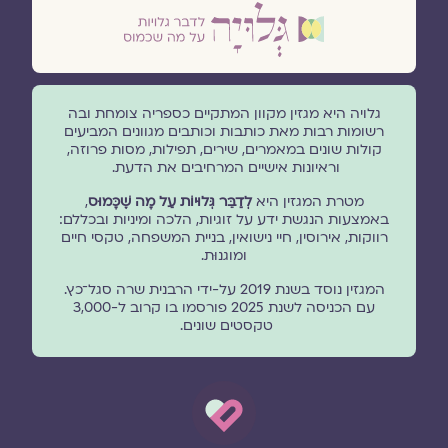
גלויה היא מגזין מקוון המתקיים כספריה צומחת ובה
רשומות רבות מאת כותבות וכותבים מגוונים המביעים
קולות שונים במאמרים, שירים, תפילות, מסות פרוזה,
וראיונות אישיים המרחיבים את הדעת.
מטרת המגזין היא
לְדַבֵּר גְּלוּיוֹת עַל מָה שֶׁכָּמוּס
,
באמצעות הנגשת ידע על זוגיות, הלכה ומיניות ובכללם:
רווקות, אירוסין, חיי נישואין, בניית המשפחה, טקסי חיים
ומוגנוּת.
המגזין נוסד בשנת 2019 על-ידי הרבנית שרה סגל־כץ.
עם הכניסה לשנת 2025 פורסמו בו קרוב ל-3,000
טקסטים שונים.