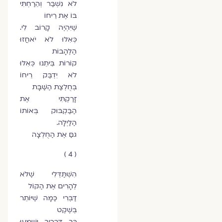
לֹא נִשְׁבַּר וְהֵרַחְתִּי
בּוֹ אֶת רֵיחוֹ
שֶׁיִּהְיֶה קָרוֹב לִי.
כְּאִלּוּ לֹא יֹאחֲזוּ
הַלֶּהָבוֹת
קוֹרוֹת בֵּיתֵנוּ כְּאִלּוּ
לֹא יִדְבַּק רֵיחוֹ
בְּחֻלְצַת הַשַּׁבָּת
זָרַקְתִּי אֶת
הַבַּקְבּוּק בְּאוֹתוֹ
הַלַּיְלָה.
גםַּ אֶת הַחֻלְצָה
( 4 )
הִשְׁתַּדְּלִי שֶׁלֹּא
לְהָרִים אֶת הַקּוֹל
דַּבְּרִי כַּמָּה שֶׁיּוֹתֵר
בְּשֶׁקֶט
כָּךְ דְּבָרַיִךְ יִשָּׁמְעוּ