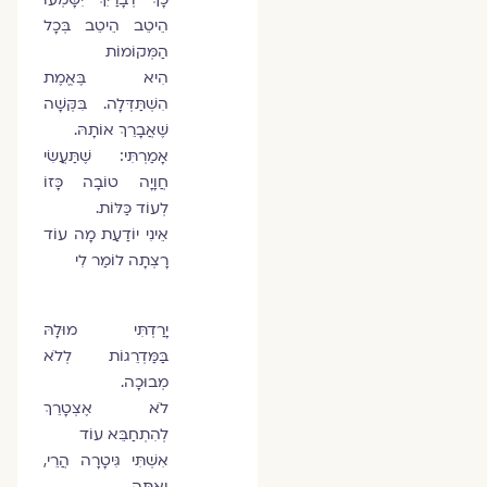
הֵיטֵב הֵיטֵב בְּכָל
הַמְּקוֹמוֹת
הִיא בֶּאֱמֶת
הִשְׁתַּדְּלָה. בִּקְּשָׁה
שֶׁאֲבָרֵךְ אוֹתָהּ.
אָמַרְתִּי: שֶׁתַּעֲשִׂי
חֲוָיָה טוֹבָה כָּזוֹ
לְעוֹד כַּלּוֹת.
אֵינִי יוֹדַעַת מָה עוֹד
רָצְתָה לוֹמַר לִי
יָרַדְתִּי מוּלָהּ
בַּמַּדְרֵגוֹת לְלֹא
מְבוּכָה.
לֹא אֶצְטָרֵךְ
לְהִתְחַבֵּא עוֹד
אִשְׁתִּי גִּיטָרָה הֲרֵי,
וְאַתָּה