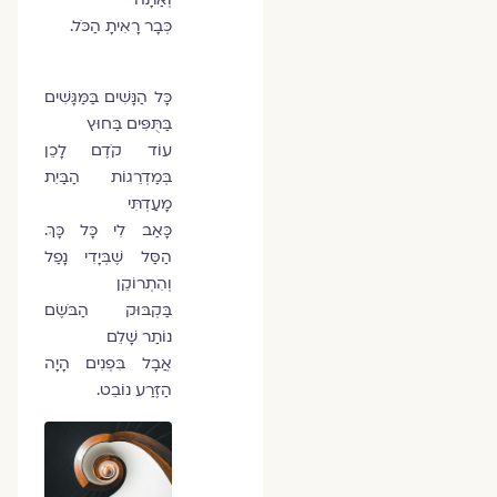
כְּבָר רָאִיתָ הַכֹּל.
כָּל הַנָּשִׁים בַּמַּגָּשִׁים
בַּתֻּפִּים בַּחוּץ
עוֹד קֹדֶם לָכֵן
בְּמַדְרֵגוֹת הַבַּיִת
מָעַדְתִּי
כָּאַב לִי כָּל כָּךְ.
הַסַּל שֶׁבְּיָדִי נָפַל
וְהִתְרוֹקֵן
בַּקְבּוּק הַבֹּשֶׂם
נוֹתַר שָׁלֵם
אֲבָל בִּפְנִים הָיָה
הַזֶּרַע נוֹבֵט.