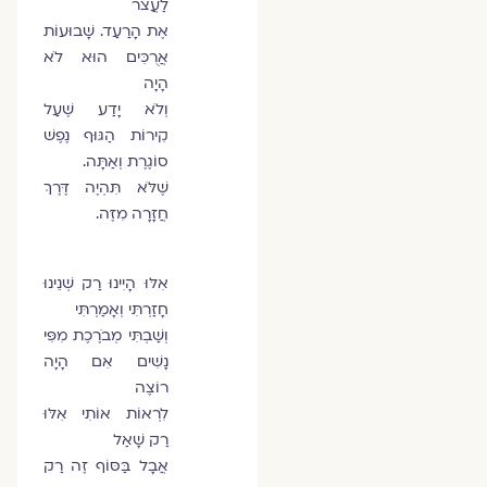
לַעֲצֹר
אֶת הָרַעַד. שָׁבוּעוֹת
אֲרֻכִּים הוּא לֹא
הָיָה
וְלֹא יָדַע שֶׁעַל
קִירוֹת הַגּוּף נֶפֶשׁ
סוֹגֶרֶת וְאַתָּה.
שֶׁלֹּא תִּהְיֶה דֶּרֶךְ
חֲזָרָה מִזֶּה.
אִלּוּ הָיִינוּ רַק שְׁנֵינוּ
חָזַרְתִּי וְאָמַרְתִּי
וְשַׁבְתִּי מְבֹרֶכֶת מִפִּי
נָשִׁים אִם הָיָה
רוֹצֶה
לִרְאוֹת אוֹתִי אִלּוּ
רַק שָׁאַל
אֲבָל בַּסּוֹף זֶה רַק