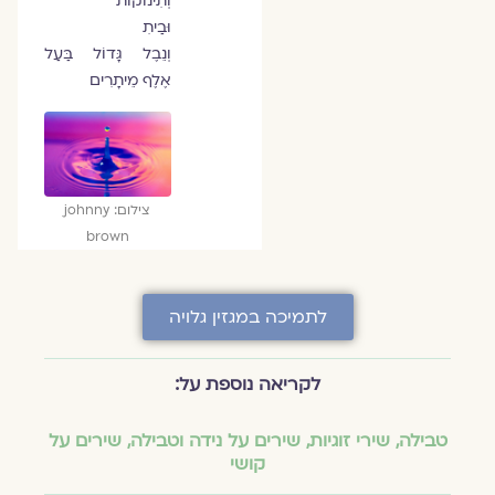
וְתִינוֹקוֹת
וּבַיתִ
וְנֵבֶל גָּדוֹל בַּעַל
אֶלֶף מֵיתָרִים
צילום: johnny
brown
לתמיכה במגזין גלויה
לקריאה נוספת על:
טבילה
,
שירי זוגיות
,
שירים על נידה וטבילה
,
שירים על
קושי