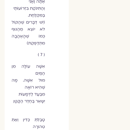
אַתָּה וַאֲנִי
וְהַתִּינֹקֶת בִּזְרוֹעוֹתַי
בַּמִּקְלַחַת.
(יֵשׁ דְּבָרִים שֶׁהַקּוֹל
לֹא יוֹצֵא מֵהַגּוּף
כְּמוֹ שֶׁהָאַהֲבָה
מִתְדַּפֶּקֶת)
( 7 )
אִשָּׁה עוֹלָה מִן
הַמַּיִם
מוּל אִשָּׁה. מָה
שֶׁהִיא רוֹאָה
מִבַּעַד לַדְּמָעוֹת
יִׁשָּאֵר בַּחֶדֶר הַקָּטָן
טָבַלְתְּ כַּדִּין וְאַתְּ
טְהוֹרָה