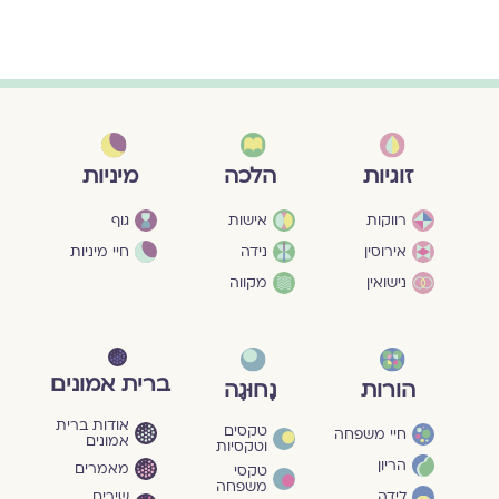
מיניות
זוגיות
הלכה
גוף
רווקות
אישות
חיי מיניות
אירוסין
נידה
נישואין
מקווה
ברית אמונים
הורות
נָחוּגָה
אודות ברית
טקסים
חיי משפחה
אמונים
וטקסיות
הריון
מאמרים
טקסי
משפחה
שירים
לידה