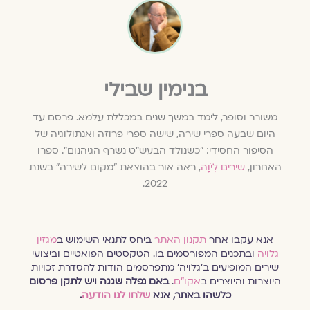
בנימין שבילי
משורר וסופר, לימד במשך שנים במכללת עלמא. פרסם עד
היום שבעה ספרי שירה, שישה ספרי פרוזה ואנתולוגיה של
הסיפור החסידי: "כשנולד הבעש"ט נשרף הגיהנום". ספרו
האחרון,
שירים לְיֹוָה
, ראה אור בהוצאת "מקום לשירה" בשנת
2022.
אנא עקבו אחר
תקנון האתר
ביחס לתנאי השימוש ב
מגזין
גלויה
ובתכנים המפורסמים בו. הטקסטים הפואטיים וביצועי
שירים המופיעים ב׳גלויה׳ מתפרסמים הודות להסדרת זכויות
היוצרות והיוצרים ב
אקו״ם
.
באם נפלה שגגה ויש לתקן פרסום
כלשהו באתר, אנא
שלחו לנו הודעה
.