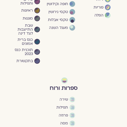
ותפילות
חופה וקידושין
פוריות
ראיונות
טקסי גירושין
הפלה
מוגנוּת
טקסי אבלות
שבת
מעגל השנה
התייצבות
לצד דינה
כנס ברית
אמונים
תוכנית כנס
2023
בתקשורת
ספרות ורוח
שירה
תפילות
פרוזה
מסה