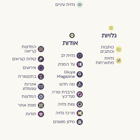
גלוית עיניים
גלויות
אודות
המלצות
כותבות
קריאה
וכותבים
גלוית לב
גלויות
קולות קוראים
מתארחות
על המגזין
אירועים
Gluya
Magazine
בתקשורת
מה חדש
איגרות
שנשלחו
הרבנית שרה
סגל־כץ
המלצות
צוות גלויה
מפת אתר
מרכז גלויה
תודות
מילון מושגים