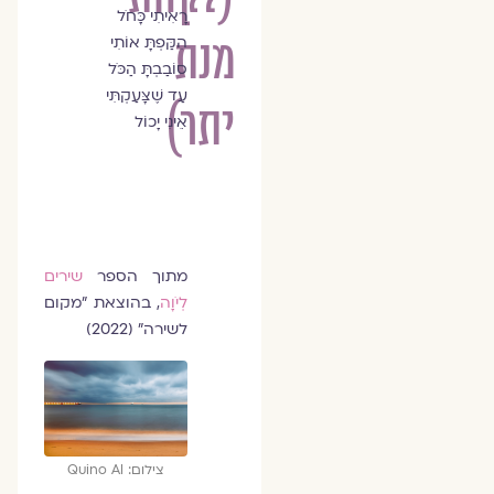
רָאִיתִי כָּחֹל
מנת
הִקַּפְתָּ אוֹתִי
סוֹבַבְתָּ הַכֹּל
עַד שֶׁצָּעַקְתִּי
יתר)
אֵינִי יָכוֹל
מתוך הספר
שירים
לְיֹוָה
, בהוצאת "מקום
לשירה" (2022)
צילום: Quino Al