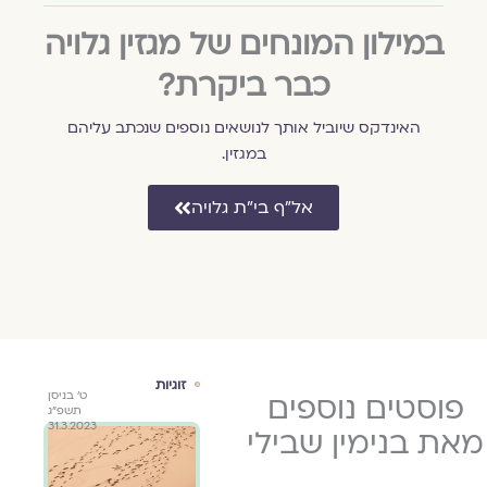
במילון המונחים של מגזין גלויה
כבר ביקרת?
האינדקס שיוביל אותך לנושאים נוספים שנכתב עליהם
במגזין.
אל״ף בי״ת גלויה
זוגיות
זוגיות
ספר
ט׳ בניסן
פוסטים נוספים
ט׳ בניסן
ט׳ בניסן
תשפ״ג
תשפ״ג
תשפ״ג
י
31.3.2023
31.3.2023
31.3.2023
את בנימין שבילי
ו בבשר