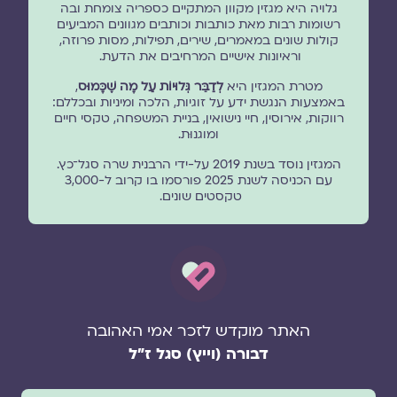
גלויה היא מגזין מקוון המתקיים כספריה צומחת ובה
רשומות רבות מאת כותבות וכותבים מגוונים המביעים
קולות שונים במאמרים, שירים, תפילות, מסות פרוזה,
וראיונות אישיים המרחיבים את הדעת.
מטרת המגזין היא
לְדַבֵּר גְּלוּיוֹת עַל מָה שֶׁכָּמוּס
,
באמצעות הנגשת ידע על זוגיות, הלכה ומיניות ובכללם:
רווקות, אירוסין, חיי נישואין, בניית המשפחה, טקסי חיים
ומוגנוּת.
המגזין נוסד בשנת 2019 על-ידי הרבנית שרה סגל־כץ.
עם הכניסה לשנת 2025 פורסמו בו קרוב ל-3,000
טקסטים שונים.
האתר מוקדש לזכר אמי האהובה
דבורה (וייץ) סגל ז"ל