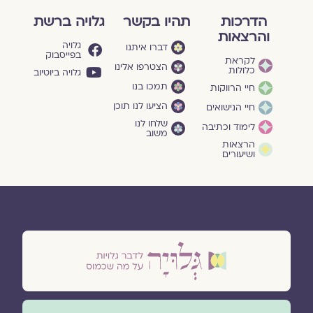
הדרכות
תהיו בקשר
גלויה ברשת
והרצאות
גלויה
דברו איתנו
בפייסבוק
לקראת
הצטרפו אלינו
כלולות
גלויה ביוטיוב
תמכו בנו
חיי הרווקות
הציעו לנו תוכן
חיי הנישואים
שלחו לנו
לימוד וכתיבה
משוב
הרצאות
ושיעורים