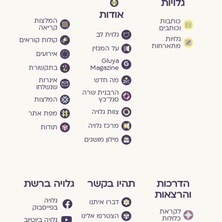
גלויות
אודות
המלצות
כותבות
קריאה
וכותבים
גלוית לב
גלויות
קולות קוראים
מתארחות
על המגזין
אירועים
Gluya
Magazine
בתקשורת
מה חדש
איגרות
שנשלחו
הרבנית שרה
סגל־כץ
המלצות
צוות גלויה
מפת אתר
מרכז גלויה
תודות
מילון מושגים
הדרכות
תהיו בקשר
גלויה ברשת
והרצאות
גלויה
דברו איתנו
בפייסבוק
לקראת
הצטרפו אלינו
כלולות
גלויה ביוטיוב