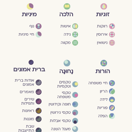
מיניות
זוגיות
הלכה
גוף
רווקות
אישות
חיי מיניות
אירוסין
נידה
נישואין
מקווה
ברית אמונים
הורות
נָחוּגָה
אודות ברית
טקסים
חיי משפחה
אמונים
וטקסיות
הריון
מאמרים
טקסי
משפחה
שירים
לידה
ותפילות
חופה וקידושין
פוריות
ראיונות
טקסי גירושין
הפלה
מוגנוּת
טקסי אבלות
שבת
מעגל השנה
התייצבות