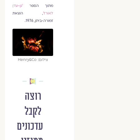
מתוך הספר
׳גן-עדן
לאורז‏׳
, הוצאת
זמורה-ביתן, 1976.
צילום: Henry&Co
רוצה
לקבל
עדכונים