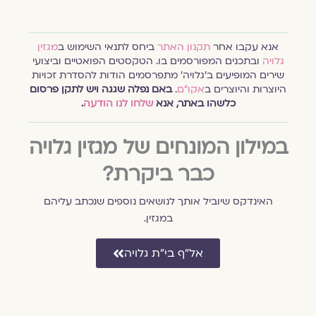
אנא עקבו אחר
תקנון האתר
ביחס לתנאי השימוש ב
מגזין
גלויה
ובתכנים המפורסמים בו. הטקסטים הפואטיים וביצועי
שירים המופיעים ב׳גלויה׳ מתפרסמים הודות להסדרת זכויות
היוצרות והיוצרים ב
אקו״ם
.
באם נפלה שגגה ויש לתקן פרסום
כלשהו באתר, אנא
שלחו לנו הודעה
.
במילון המונחים של מגזין גלויה
כבר ביקרת?
האינדקס שיוביל אותך לנושאים נוספים שנכתב עליהם
במגזין.
אל״ף בי״ת גלויה