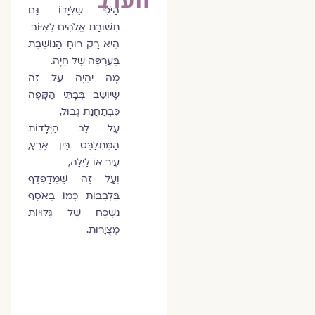
הַיֹּפִי שֶׁלְּיָדוֹ גַּם
תְּשׁוּבַת אֱלֹהִים לְאִיּוֹב
הִיא רַק רוּחַ הַנּוֹשֶׁבֶת
בְּעָרְפָּה שֶׁל חַיָּה.
מָה יִהְיֶה עַל זֶה
שֶׁיּוֹשֵׁב בְּבָתֵּי הַקָּפֶה
כִּבְתַחֲנַת גְּבוּל,
עַל לֵב הַיְּלָדוֹת
הַמִּתְלַבֵּט בֵּין אֶרֶץ,
עִיר אוֹ לַיְלָה,
וְעַל זֶה שֶׁמְּדַפְדֵּף
בַּלְּבָבוֹת כְּמוֹ בְּאֹסֶף
נִשְׁכָּח שֶׁל גְּלוּיוֹת
מְצֻיָּרוֹת.