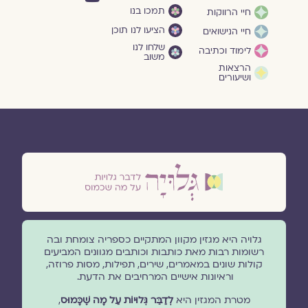
תמכו בנו
חיי הרווקות
הציעו לנו תוכן
חיי הנישואים
שלחו לנו
לימוד וכתיבה
משוב
הרצאות
ושיעורים
גלויה היא מגזין מקוון המתקיים כספריה צומחת ובה
רשומות רבות מאת כותבות וכותבים מגוונים המביעים
קולות שונים במאמרים, שירים, תפילות, מסות פרוזה,
וראיונות אישיים המרחיבים את הדעת.
מטרת המגזין היא
לְדַבֵּר גְּלוּיוֹת עַל מָה שֶׁכָּמוּס
,