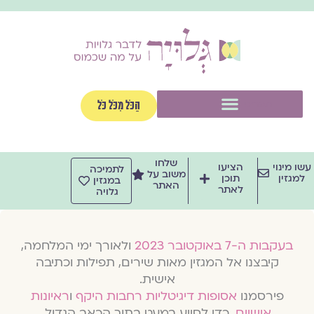
ילוג
תוכן
תפריט
הַכֹּל מִכֹּל כֹּל
שלחו
עשו מינוי
הציעו
לתמיכה
משוב על
למגזין
תוכן
במגזין
האתר
לאתר
גלויה
בעקבות ה-7 באוקטובר 2023
ולאורך ימי המלחמה,
קיבצנו אל המגזין מאות שירים, תפילות וכתיבה
אישית.
פירסמנו
אסופות דיגיטליות רחבות היקף
ו
ראיונות
אישיים
, כדי לסייע במעט בתוך הכאב הגדול.