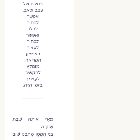
רגשות של
עצב וכאב.
אפשר
לבחור
לדלג
ואפשר
לבחור
לעצור
באמצע
הקריאה.
מומלץ
להקשיב
לעצמך
בזמן הזה.
מֵאָז אוֹתָהּ שַׁבָּת
שְׁחֹרָה
בְּנִי הַקָּטָן מְחַבֵּק שׁוּב