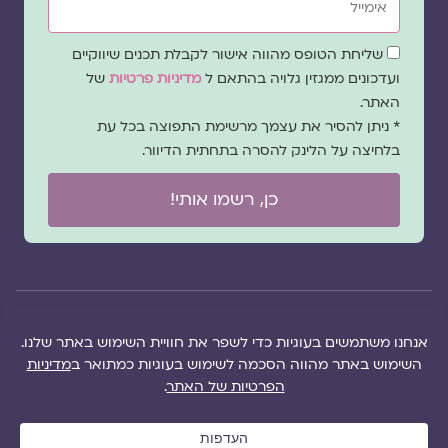
שדה
שליחת הטופס מהווה אישור לקבלת תכנים שיווקיים
הסכמה
ועדכונים ממגזין גלויה בהתאם ל
מדיניות פרטיות
של
האתר.
* ניתן להסיר את עצמך מרשימת התפוצה בכל עת
בלחיצה על הלינק להסרה בתחתית הדיוור.
כן, רשמו אותי!
© 2026 כל
במקרה
הוקם ב ❤ על ידי –
הזכויות של מגזין
של
לימונדה 2.0
| מיתוג:
מפת אתר
|
גלויה שמורות
שגגה
סטודיו נופר דסקל
תקנון אתר
|
למרכז "גלויה"
אנא
(2019), פיתוח מיתוג:
מדיניות פרטיות
|
ושרה סגל־כץ אלא
צרו
שרה סגל־כץ
ו
לימונדה
הציעו תוכן