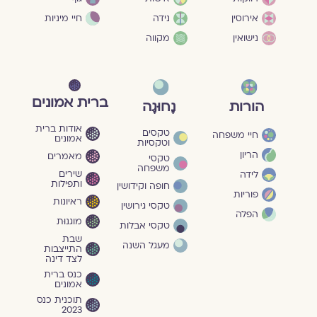
חיי מיניות
אירוסין
נידה
נישואין
מקווה
ברית אמונים
הורות
נָחוּגָה
אודות ברית
טקסים
חיי משפחה
אמונים
וטקסיות
הריון
מאמרים
טקסי
משפחה
שירים
לידה
ותפילות
חופה וקידושין
פוריות
ראיונות
טקסי גירושין
הפלה
מוגנוּת
טקסי אבלות
שבת
מעגל השנה
התייצבות
לצד דינה
כנס ברית
אמונים
תוכנית כנס
2023