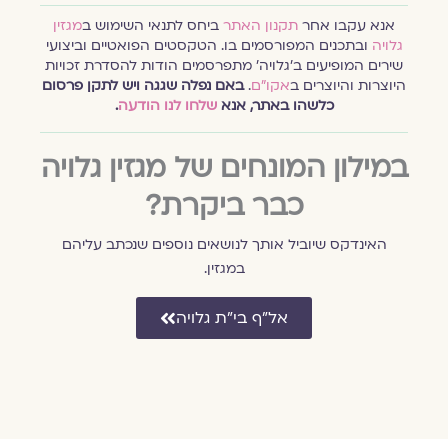
אנא עקבו אחר
תקנון האתר
ביחס לתנאי השימוש ב
מגזין
גלויה
ובתכנים המפורסמים בו. הטקסטים הפואטיים וביצועי
שירים המופיעים ב׳גלויה׳ מתפרסמים הודות להסדרת זכויות
היוצרות והיוצרים ב
אקו״ם
.
באם נפלה שגגה ויש לתקן פרסום
כלשהו באתר, אנא
שלחו לנו הודעה
.
במילון המונחים של מגזין גלויה
כבר ביקרת?
האינדקס שיוביל אותך לנושאים נוספים שנכתב עליהם
במגזין.
אל״ף בי״ת גלויה