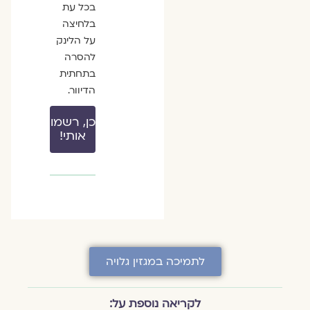
בכל עת
בלחיצה
על הלינק
להסרה
בתחתית
הדיוור.
כן, רשמו
אותי!
לתמיכה במגזין גלויה
לקריאה נוספת על: