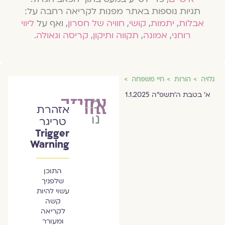
תגיות נוספות באתר מפנות לקריאה רחבה על:
אבלות
,
יתמות
,
קושי
,
חוויה של חסרון
, ואף על
ליווי
רוחני
,
אמונה
,
תקווה ותיקון
,
קריסה וגאולה
.
גלויה
הורות
חיי משפחה
א׳ בטבת ה׳תשפ״ה 1.1.2025
אחיזה
מוריה
אזהרת
נחום
טריגר
Trigger
Warning
התוכן
שלפניך
עשוי להיות
קשה
לקריאה
ומעורר