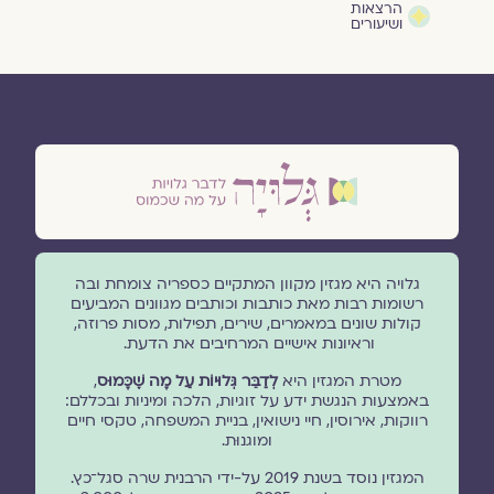
הרצאות
ושיעורים
גלויה היא מגזין מקוון המתקיים כספריה צומחת ובה
רשומות רבות מאת כותבות וכותבים מגוונים המביעים
קולות שונים במאמרים, שירים, תפילות, מסות פרוזה,
וראיונות אישיים המרחיבים את הדעת.
מטרת המגזין היא
לְדַבֵּר גְּלוּיוֹת עַל מָה שֶׁכָּמוּס
,
באמצעות הנגשת ידע על זוגיות, הלכה ומיניות ובכללם:
רווקות, אירוסין, חיי נישואין, בניית המשפחה, טקסי חיים
ומוגנוּת.
המגזין נוסד בשנת 2019 על-ידי הרבנית שרה סגל־כץ.