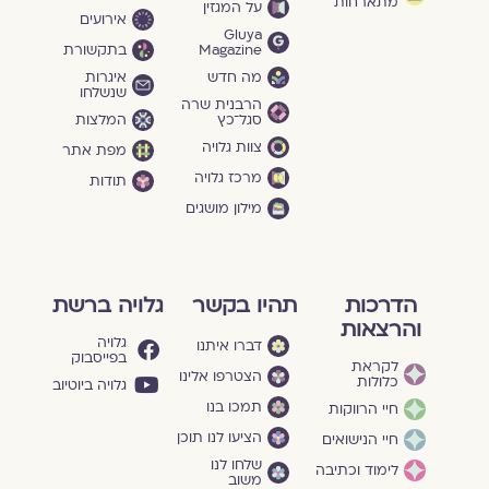
מתארחות
על המגזין
אירועים
Gluya
Magazine
בתקשורת
מה חדש
איגרות
שנשלחו
הרבנית שרה
סגל־כץ
המלצות
צוות גלויה
מפת אתר
מרכז גלויה
תודות
מילון מושגים
הדרכות
תהיו בקשר
גלויה ברשת
והרצאות
גלויה
דברו איתנו
בפייסבוק
לקראת
הצטרפו אלינו
כלולות
גלויה ביוטיוב
תמכו בנו
חיי הרווקות
הציעו לנו תוכן
חיי הנישואים
שלחו לנו
לימוד וכתיבה
משוב