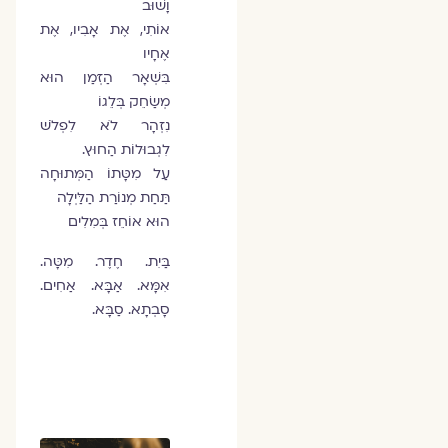
וָשׁוּב
אוֹתִי, אֶת אָבִיו, אֶת
אֶחָיו
בִּשְׁאָר הַזְּמַן הוּא
מְשַׂחֵק בְּלֵגוֹ
נִזְהָר לֹא לִפְלֹשׁ
לִגְבוּלוֹת הַחוּץ.
עַל מִטָּתוֹ הַמְּתוּחָה
תַּחַת מְנוֹרַת הַלַּיְלָה
הוּא אוֹחֵז בְּמִלִים
בַּיִת. חֶדֶר. מִטָּה.
אִמָּא. אַבָּא. אַחִים.
סָבְתָא. סַבָּא.