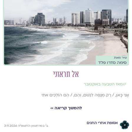
שיר מאת
סימה סדרו פלד
אל תראוני
//
מאז השבעה באוקטובר
אֲנִי כָּאן, / רַק מְנַסֶּה לִנְשֹׁם, וְהֵם, / הֵם הוֹלְכִים אִתִּי
להמשך קריאה ››
אסופת אחרי החגים
ב׳ במרחשוון ה׳תשפ״ה 3.11.2024