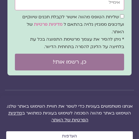
שדה
שליחת הטופס מהווה אישור לקבלת תכנים שיווקיים
הסכמה
ועדכונים ממגזין גלויה בהתאם ל
מדיניות פרטיות
של
האתר.
* ניתן להסיר את עצמך מרשימת התפוצה בכל עת
בלחיצה על הלינק להסרה בתחתית הדיוור.
כן, רשמו אותי!
© 2026 כל
במקרה
הוקם ב ❤ על ידי –
הזכויות של מגזין
של
לימונדה 2.0
| מיתוג:
מפת אתר
|
גלויה שמורות
שגגה
סטודיו נופר דסקל
תקנון אתר
|
למרכז "גלויה"
אנא
(2019), פיתוח מיתוג:
מדיניות פרטיות
|
ושרה סגל־כץ אלא
צרו
שרה סגל־כץ
ו
לימונדה
הציעו תוכן