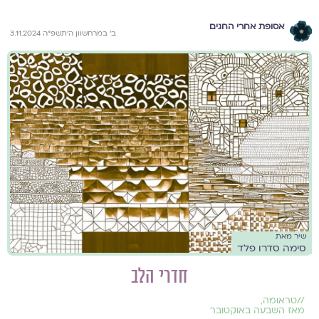
אסופת אחרי החגים
ב׳ במרחשוון ה׳תשפ״ה 3.11.2024
שיר מאת
סימה סדרו פלד
חדרי הלב
//
טראומה
,
מאז השבעה באוקטובר