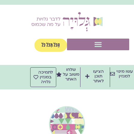
ילוג
תוכן
תפריט
הַכֹּל מִכֹּל כֹּל
שלחו
עשו מינוי
הציעו
לתמיכה
משוב על
למגזין
תוכן
במגזין
האתר
לאתר
גלויה