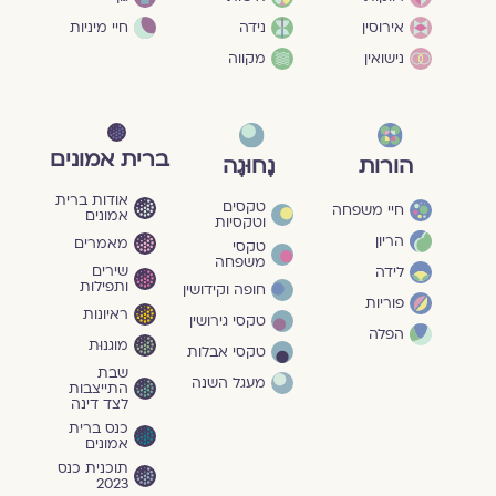
חיי מיניות
אירוסין
נידה
נישואין
מקווה
ברית אמונים
הורות
נָחוּגָה
אודות ברית
טקסים
חיי משפחה
אמונים
וטקסיות
הריון
מאמרים
טקסי
משפחה
שירים
לידה
ותפילות
חופה וקידושין
פוריות
ראיונות
טקסי גירושין
הפלה
מוגנוּת
טקסי אבלות
שבת
מעגל השנה
התייצבות
לצד דינה
כנס ברית
אמונים
תוכנית כנס
2023