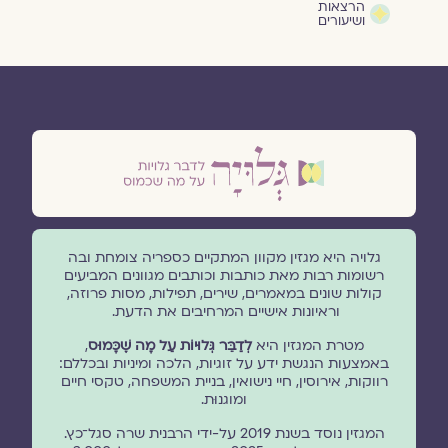
הרצאות
ושיעורים
גלויה היא מגזין מקוון המתקיים כספריה צומחת ובה
רשומות רבות מאת כותבות וכותבים מגוונים המביעים
קולות שונים במאמרים, שירים, תפילות, מסות פרוזה,
וראיונות אישיים המרחיבים את הדעת.
מטרת המגזין היא
לְדַבֵּר גְּלוּיוֹת עַל מָה שֶׁכָּמוּס
,
באמצעות הנגשת ידע על זוגיות, הלכה ומיניות ובכללם:
רווקות, אירוסין, חיי נישואין, בניית המשפחה, טקסי חיים
ומוגנוּת.
המגזין נוסד בשנת 2019 על-ידי הרבנית שרה סגל־כץ.