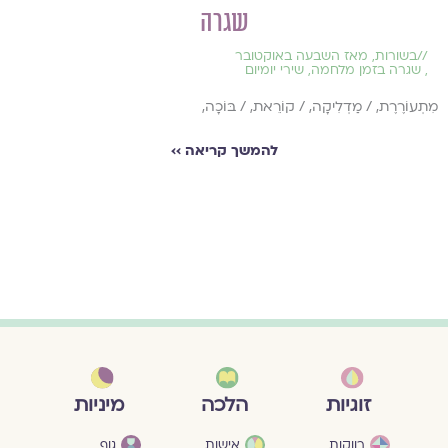
שגרה
//
בשורות
,
מאז השבעה באוקטובר
,
שגרה בזמן מלחמה
,
שירי יומיום
מִתְעוֹרֶרֶת, / מַדְלִיקָה, / קוֹרֵאת, / בּוֹכָה,
להמשך קריאה ››
מיניות
זוגיות
הלכה
גוף
רווקות
אישות