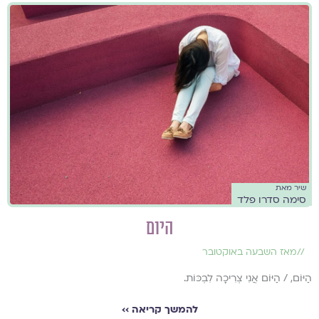
שיר מאת
סימה סדרו פלד
היום
//
מאז השבעה באוקטובר
הַיּוֹם, / הַיּוֹם אֲנִי צְרִיכָה לִבְכּוֹת.
להמשך קריאה ››