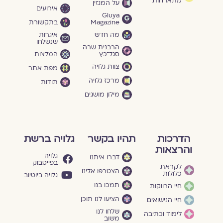
מתארחות
על המגזין
אירועים
Gluya
Magazine
בתקשורת
מה חדש
איגרות
שנשלחו
הרבנית שרה
סגל־כץ
המלצות
צוות גלויה
מפת אתר
מרכז גלויה
תודות
מילון מושגים
הדרכות
תהיו בקשר
גלויה ברשת
והרצאות
גלויה
דברו איתנו
בפייסבוק
לקראת
הצטרפו אלינו
כלולות
גלויה ביוטיוב
תמכו בנו
חיי הרווקות
הציעו לנו תוכן
חיי הנישואים
שלחו לנו
לימוד וכתיבה
משוב