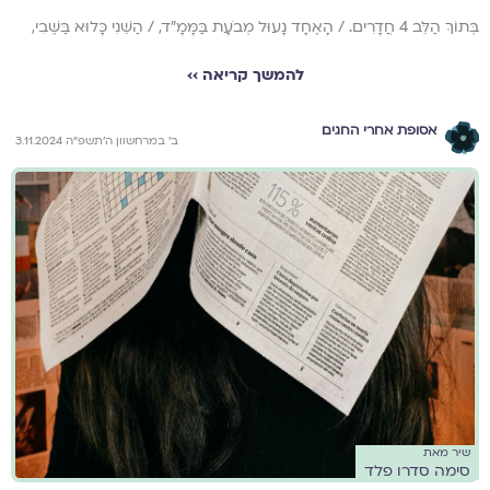
בְּתוֹךְ הַלֵּב 4 חֲדָרִים. / הָאֶחָד נָעוּל מְבֹעָת בַּמָּמָ"ד, / הַשֵּׁנִי כָּלוּא בַּשֶּׁבִי,
להמשך קריאה ››
אסופת אחרי החגים
ב׳ במרחשוון ה׳תשפ״ה 3.11.2024
שיר מאת
סימה סדרו פלד