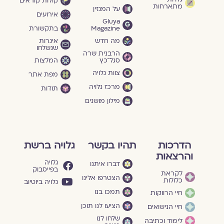
קולות קוראים
מתארחות
על המגזין
אירועים
Gluya
Magazine
בתקשורת
מה חדש
איגרות
שנשלחו
הרבנית שרה
סגל־כץ
המלצות
צוות גלויה
מפת אתר
מרכז גלויה
תודות
מילון מושגים
הדרכות
תהיו בקשר
גלויה ברשת
והרצאות
גלויה
דברו איתנו
בפייסבוק
לקראת
הצטרפו אלינו
כלולות
גלויה ביוטיוב
תמכו בנו
חיי הרווקות
הציעו לנו תוכן
חיי הנישואים
שלחו לנו
לימוד וכתיבה