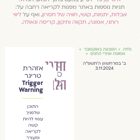
תגיות נוספות באתר מפנות לקריאה רחבה על:
אבלות
,
יתמות
,
קושי
,
חוויה של חסרון
, ואף על
ליווי
רוחני
,
אמונה
,
תקווה ותיקון
,
קריסה וגאולה
.
גלויה
השבעה באוקטובר
אסופת אחרי החגים
חדרי
סימה
ב׳ במרחשוון ה׳תשפ״ה
אזהרת
3.11.2024
סדרו
טריגר
הלב
פלד
Trigger
Warning
התוכן
שלפניך
עשוי להיות
קשה
לקריאה
ומעורר