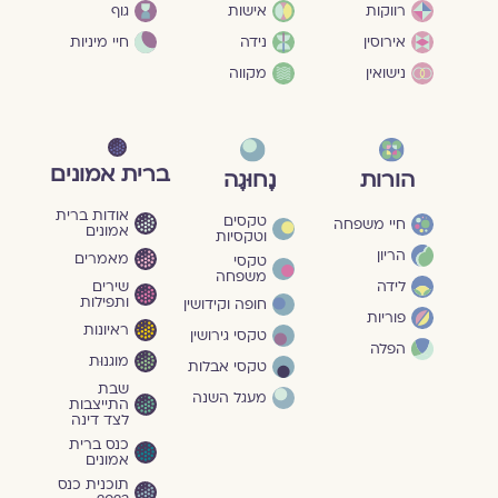
גוף
רווקות
אישות
חיי מיניות
אירוסין
נידה
נישואין
מקווה
ברית אמונים
הורות
נָחוּגָה
אודות ברית
טקסים
חיי משפחה
אמונים
וטקסיות
הריון
מאמרים
טקסי
משפחה
שירים
לידה
ותפילות
חופה וקידושין
פוריות
ראיונות
טקסי גירושין
הפלה
מוגנוּת
טקסי אבלות
שבת
מעגל השנה
התייצבות
לצד דינה
כנס ברית
אמונים
תוכנית כנס