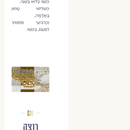
הַשֵּׁנִי כָּלוּא בַּשֶּׁבִי,
הַשְּׁלִישִׁי טָמוּן
בָּאֲדָמָה,
וְהָרְבִיעִי מַמְשִׁיךְ
לִפְעֹם, בְּקֹשִׁי.
רוצה