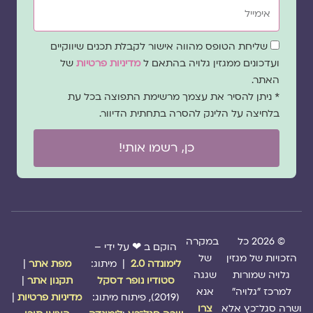
אימייל
שדה
שליחת הטופס מהווה אישור לקבלת תכנים שיווקיים
הסכמה
ועדכונים ממגזין גלויה בהתאם ל
מדיניות פרטיות
של
האתר.
* ניתן להסיר את עצמך מרשימת התפוצה בכל עת
בלחיצה על הלינק להסרה בתחתית הדיוור.
כן, רשמו אותי!
© 2026 כל
במקרה
הוקם ב ❤ על ידי –
הזכויות של מגזין
של
לימונדה 2.0
| מיתוג:
מפת אתר
|
גלויה שמורות
שגגה
סטודיו נופר דסקל
תקנון אתר
|
למרכז "גלויה"
אנא
(2019), פיתוח מיתוג:
מדיניות פרטיות
|
ושרה סגל־כץ אלא
צרו