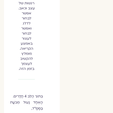
רגשות של
עצב וכאב.
אפשר
לבחור
לדלג
ואפשר
לבחור
לעצור
באמצע
הקריאה.
מומלץ
להקשיב
לעצמך
בזמן הזה.
בְּתוֹךְ הַלֵּב 4 חֲדָרִים.
הָאֶחָד נָעוּל מְבֹעָת
בַּמָּמָ"ד,