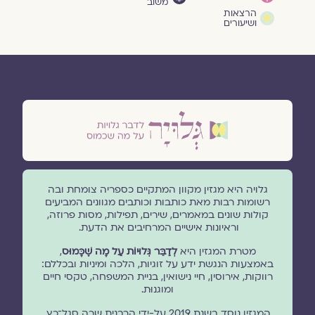
משוב
הרצאות
ושיעורים
גלויה היא מגזין מקוון המתקיים כספריה צומחת ובה
רשומות רבות מאת כותבות וכותבים מגוונים המביעים
קולות שונים במאמרים, שירים, תפילות, מסות פרוזה,
וראיונות אישיים המרחיבים את הדעת.
מטרת המגזין היא
לְדַבֵּר גְּלוּיוֹת עַל מָה שֶׁכָּמוּס
,
באמצעות הנגשת ידע על זוגיות, הלכה ומיניות ובכללם:
רווקות, אירוסין, חיי נישואין, בניית המשפחה, טקסי חיים
ומוגנוּת.
המגזין נוסד בשנת 2019 על-ידי הרבנית שרה סגל־כץ.