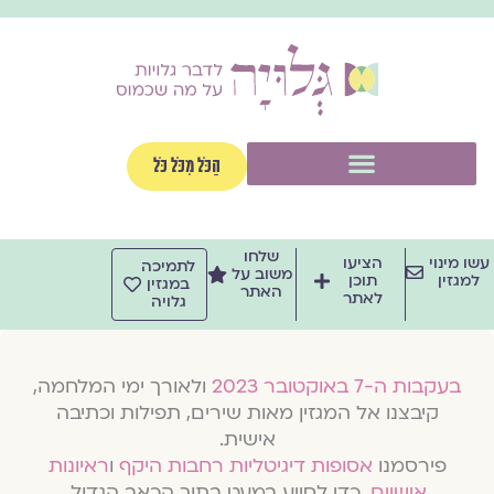
וג
וכן
תפריט
הַכֹּל מִכֹּל כֹּל
שלחו
שו מינוי
הציעו
לתמיכה
משוב על
למגזין
תוכן
במגזין
האתר
לאתר
גלויה
בעקבות ה-7 באוקטובר 2023
ולאורך ימי המלחמה,
קיבצנו אל המגזין מאות שירים, תפילות וכתיבה
אישית.
פירסמנו
אסופות דיגיטליות רחבות היקף
ו
ראיונות
אישיים
, כדי לסייע במעט בתוך הכאב הגדול.