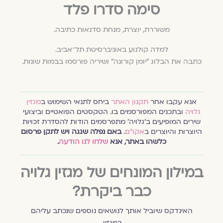
סימה סדרו פלד
משוררת, יוצרת, מנחת סדנאות כתיבה.
למדה קולנוע באוניברסיטת תל־אביב.
כתבה את הבלוג ״יומן קורונה״ ושיריה פורסמו בבמות שונות.
אנא עקבו אחר
תקנון האתר
ביחס לתנאי השימוש ב
מגזין
גלויה
ובתכנים המפורסמים בו. הטקסטים הפואטיים וביצועי
שירים המופיעים ב׳גלויה׳ מתפרסמים הודות להסדרת זכויות
היוצרות והיוצרים ב
אקו״ם
.
באם נפלה שגגה ויש לתקן פרסום
כלשהו באתר, אנא
שלחו לנו הודעה
.
במילון המונחים של מגזין גלויה
כבר ביקרת?
האינדקס שיוביל אותך לנושאים נוספים שנכתב עליהם
במגזין.