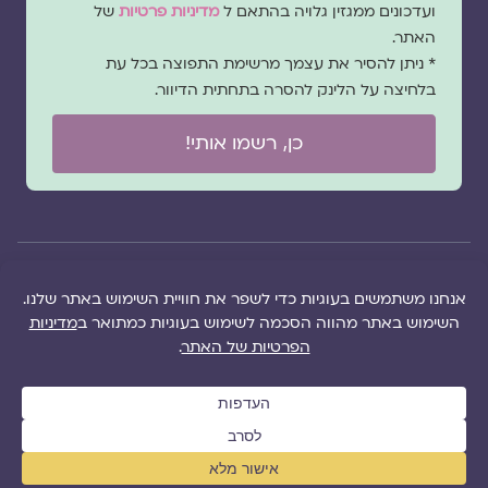
ועדכונים ממגזין גלויה בהתאם ל
מדיניות פרטיות
של
האתר.
* ניתן להסיר את עצמך מרשימת התפוצה בכל עת
בלחיצה על הלינק להסרה בתחתית הדיוור.
כן, רשמו אותי!
© 2026 כל
במקרה
הוקם ב ❤ על ידי –
הזכויות של מגזין
של
לימונדה 2.0
| מיתוג:
מפת אתר
|
גלויה שמורות
שגגה
סטודיו נופר דסקל
תקנון אתר
|
למרכז "גלויה"
אנא
(2019), פיתוח מיתוג:
מדיניות פרטיות
|
ושרה סגל־כץ אלא
צרו
שרה סגל־כץ
ו
לימונדה
הציעו תוכן
אם צויין אחרת |
עימנו
2.0
(2020-2026)
לאתר
|
משבו
קשר
אותנו
|
תמכו בנו