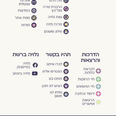
מה חדש
איגרות
שנשלחו
הרבנית שרה
סגל־כץ
המלצות
צוות גלויה
מפת אתר
מרכז גלויה
תודות
מילון מושגים
הדרכות
תהיו בקשר
גלויה ברשת
והרצאות
גלויה
דברו איתנו
בפייסבוק
לקראת
הצטרפו אלינו
כלולות
גלויה ביוטיוב
תמכו בנו
חיי הרווקות
הציעו לנו תוכן
חיי הנישואים
שלחו לנו
לימוד וכתיבה
משוב
הרצאות
ושיעורים