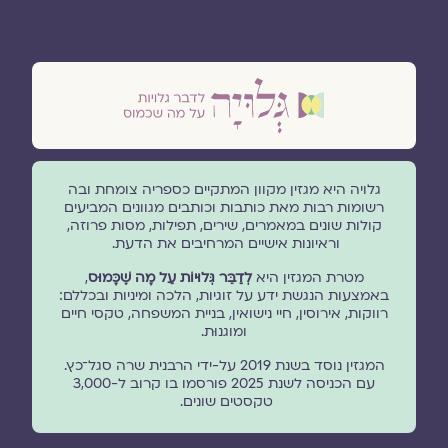
גלויה היא מגזין מקוון המתקיים כספריה צומחת ובה
רשומות רבות מאת כותבות וכותבים מגוונים המביעים
קולות שונים במאמרים, שירים, תפילות, מסות פרוזה,
וראיונות אישיים המרחיבים את הדעת.
מטרת המגזין היא
לְדַבֵּר גְּלוּיוֹת עַל מָה שֶׁכָּמוּס
,
באמצעות הנגשת ידע על זוגיות, הלכה ומיניות ובכללם:
רווקות, אירוסין, חיי נישואין, בניית המשפחה, טקסי חיים
ומוגנוּת.
המגזין נוסד בשנת 2019 על-ידי הרבנית שרה סגל־כץ.
עם הכניסה לשנת 2025 פורסמו בו קרוב ל-3,000
טקסטים שונים.