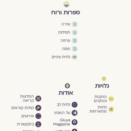
ספרות ורוח
שירה
תפילות
פרוזה
מסה
גלוית עיניים
גלויות
אודות
המלצות
כותבות
קריאה
וכותבים
גלוית לב
גלויות
קולות קוראים
מתארחות
על המגזין
אירועים
Gluya
Magazine
בתקשורת