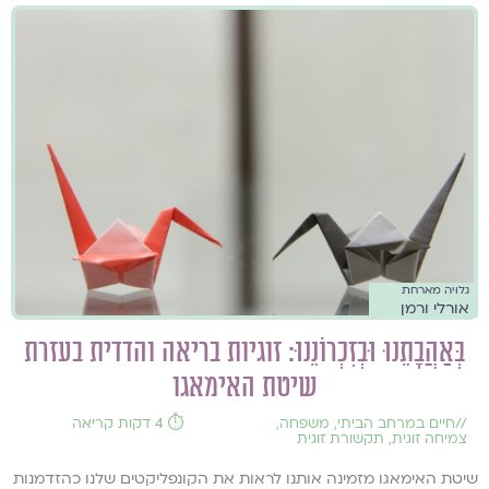
גלויה מארחת
אורלי ורמן
בְּאַהֲבָתֵנוּ וּבְזִכְרוֹנֵנוּ: זוגיות בריאה והדדית בעזרת
שיטת האימאגו
//
חיים במרחב הביתי
,
משפחה
,
⏱️ 4 דקות קריאה
צמיחה זוגית
,
תקשורת זוגית
שיטת האימאגו מזמינה אותנו לראות את הקונפליקטים שלנו כהזדמנות