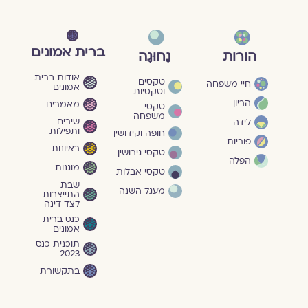
ברית אמונים
הורות
נָחוּגָה
אודות ברית
טקסים
חיי משפחה
אמונים
וטקסיות
הריון
מאמרים
טקסי
משפחה
שירים
לידה
ותפילות
חופה וקידושין
פוריות
ראיונות
טקסי גירושין
הפלה
מוגנוּת
טקסי אבלות
שבת
מעגל השנה
התייצבות
לצד דינה
כנס ברית
אמונים
תוכנית כנס
2023
בתקשורת