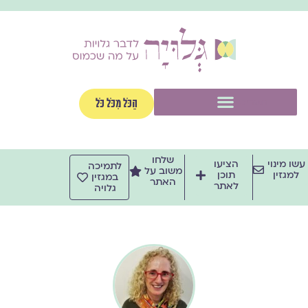
ילוג
תוכן
תפריט
הַכֹּל מִכֹּל כֹּל
שלחו
עשו מינוי
הציעו
לתמיכה
משוב על
למגזין
תוכן
במגזין
האתר
לאתר
גלויה