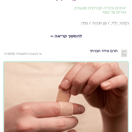
//
חרם והדרה חברתית פוגענית
,
שירים על קושי
הִזָּהֵר, יֶלֶד, / פֶּן תִּהְיֶה / מִדַּי.
להמשך קריאה ››
חרם ונידוי חברתי
א׳ בטבת ה׳תשפ״ה 1.1.2025