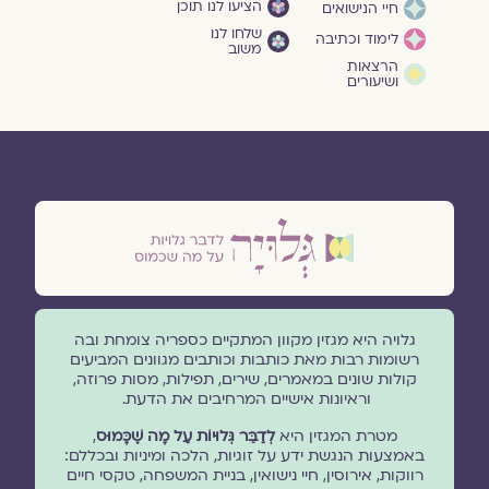
הציעו לנו תוכן
חיי הנישואים
שלחו לנו
לימוד וכתיבה
משוב
הרצאות
ושיעורים
גלויה היא מגזין מקוון המתקיים כספריה צומחת ובה
רשומות רבות מאת כותבות וכותבים מגוונים המביעים
קולות שונים במאמרים, שירים, תפילות, מסות פרוזה,
וראיונות אישיים המרחיבים את הדעת.
מטרת המגזין היא
לְדַבֵּר גְּלוּיוֹת עַל מָה שֶׁכָּמוּס
,
באמצעות הנגשת ידע על זוגיות, הלכה ומיניות ובכללם:
רווקות, אירוסין, חיי נישואין, בניית המשפחה, טקסי חיים