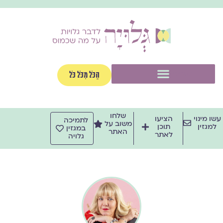
ילוג
תוכן
תפריט
הַכֹּל מִכֹּל כֹּל
שלחו
עשו מינוי
הציעו
לתמיכה
משוב על
למגזין
תוכן
במגזין
האתר
לאתר
גלויה