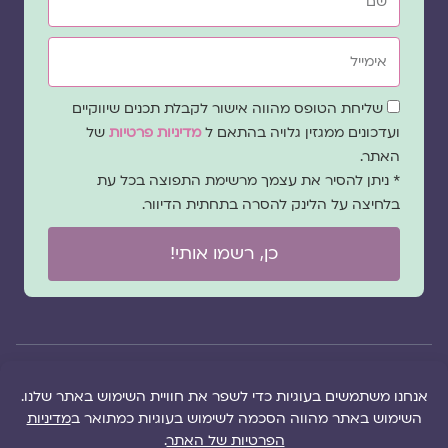
אימייל
שדה
שליחת הטופס מהווה אישור לקבלת תכנים שיווקיים
הסכמה
ועדכונים ממגזין גלויה בהתאם ל
מדיניות פרטיות
של
האתר.
* ניתן להסיר את עצמך מרשימת התפוצה בכל עת
בלחיצה על הלינק להסרה בתחתית הדיוור.
כן, רשמו אותי!
© 2026 כל
במקרה
הוקם ב ❤ על ידי –
הזכויות של מגזין
של
לימונדה 2.0
| מיתוג:
מפת אתר
|
גלויה שמורות
שגגה
סטודיו נופר דסקל
תקנון אתר
|