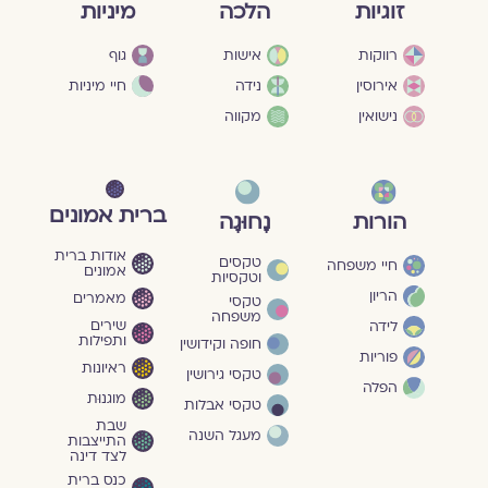
מיניות
זוגיות
הלכה
גוף
רווקות
אישות
חיי מיניות
אירוסין
נידה
נישואין
מקווה
ברית אמונים
הורות
נָחוּגָה
אודות ברית
טקסים
חיי משפחה
אמונים
וטקסיות
הריון
מאמרים
טקסי
משפחה
שירים
לידה
ותפילות
חופה וקידושין
פוריות
ראיונות
טקסי גירושין
הפלה
מוגנוּת
טקסי אבלות
שבת
מעגל השנה
התייצבות
לצד דינה
כנס ברית