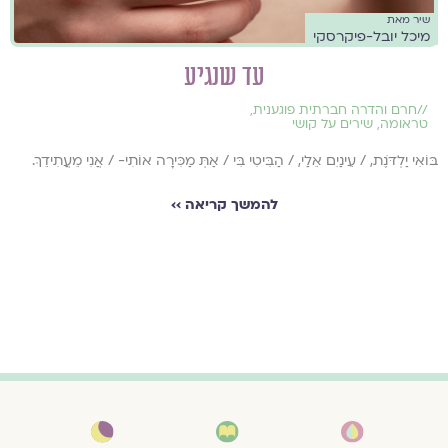
שיר מאת
מיכל יובל-פיקרסקי
עד שנגיע
//
חרם והדרה חברתית פוגענית
,
טראומה
,
שירים על קושי
בּוֹאִי יַלְדֹּנֶת, / עֵינַיִם אֵלַי, / הַבִּיטִי בִּי / אַתְּ מַכִּירָה אוֹתִי- / אֲנִי מֵעֲתִידֵךְ.
להמשך קריאה ››