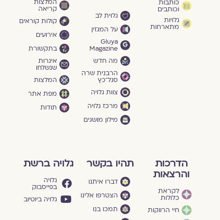
המלצות
כותבות
קריאה
וכותבים
גלוית לב
גלויות
קולות קוראים
מתארחות
על המגזין
אירועים
Gluya
Magazine
בתקשורת
מה חדש
איגרות
שנשלחו
הרבנית שרה
סגל־כץ
המלצות
צוות גלויה
מפת אתר
מרכז גלויה
תודות
מילון מושגים
הדרכות
תהיו בקשר
גלויה ברשת
והרצאות
גלויה
דברו איתנו
בפייסבוק
לקראת
הצטרפו אלינו
כלולות
גלויה ביוטיוב
תמכו בנו
חיי הרווקות