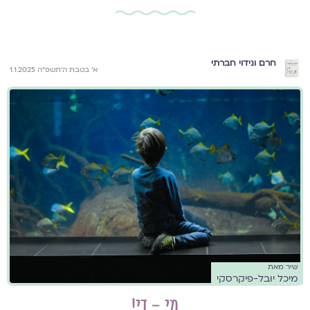
חרם ונידוי חברתי
א׳ בטבת ה׳תשפ״ה 1.1.2025
שיר מאת
מיכל יובל-פיקרסקי
מי – די!