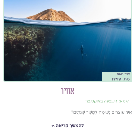
שיר מאת
מתן פורת
אוויר
//
מאז השבעה באוקטובר
אֵיךְ עוֹצְרִים נְשִׁימָה לְמֶשֶׁךְ שְׁנָתַיִם?
להמשך קריאה ››