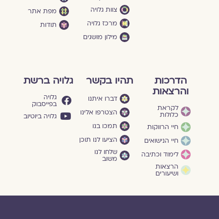
צוות גלויה
מפת אתר
מרכז גלויה
תודות
מילון מושגים
הדרכות
תהיו בקשר
גלויה ברשת
והרצאות
גלויה
דברו איתנו
בפייסבוק
לקראת
הצטרפו אלינו
כלולות
גלויה ביוטיוב
תמכו בנו
חיי הרווקות
הציעו לנו תוכן
חיי הנישואים
שלחו לנו
לימוד וכתיבה
משוב
הרצאות
ושיעורים