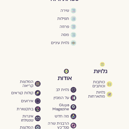
שירה
תפילות
פרוזה
מסה
גלוית עיניים
גלויות
אודות
המלצות
כותבות
קריאה
וכותבים
גלוית לב
גלויות
קולות קוראים
מתארחות
על המגזין
אירועים
Gluya
Magazine
בתקשורת
מה חדש
איגרות
שנשלחו
הרבנית שרה
סגל־כץ
המלצות