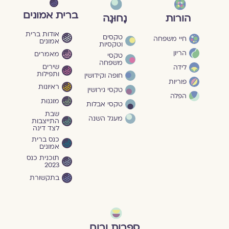
ברית אמונים
הורות
נָחוּגָה
אודות ברית
טקסים
חיי משפחה
אמונים
וטקסיות
הריון
מאמרים
טקסי
משפחה
שירים
לידה
ותפילות
חופה וקידושין
פוריות
ראיונות
טקסי גירושין
הפלה
מוגנוּת
טקסי אבלות
שבת
מעגל השנה
התייצבות
לצד דינה
כנס ברית
אמונים
תוכנית כנס
2023
בתקשורת
ספרות ורוח