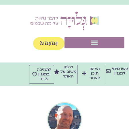
ילוג
תוכן
תפריט
הַכֹּל מִכֹּל כֹּל
שלחו
עשו מינוי
הציעו
לתמיכה
משוב על
למגזין
תוכן
במגזין
האתר
לאתר
גלויה