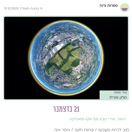
ספרות ורוח
ט׳ בטבת תשפ״ד 21.12.2023
שיר מאת
מתן פורת
21 בדצמבר
//
אור
,
שירי טבע וגם אקו-פואטיקה
חַיָּב לִהְיוֹת מֵעַכְשָׁו / פָּחוֹת חֹשֶׁךְ / וְיוֹתֵר אוֹר.