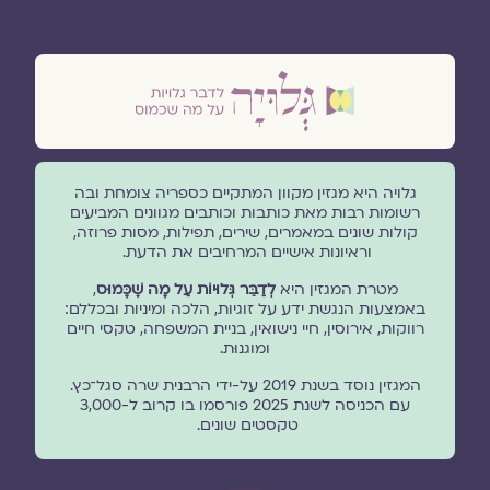
גלויה היא מגזין מקוון המתקיים כספריה צומחת ובה
רשומות רבות מאת כותבות וכותבים מגוונים המביעים
קולות שונים במאמרים, שירים, תפילות, מסות פרוזה,
וראיונות אישיים המרחיבים את הדעת.
מטרת המגזין היא
לְדַבֵּר גְּלוּיוֹת עַל מָה שֶׁכָּמוּס
,
באמצעות הנגשת ידע על זוגיות, הלכה ומיניות ובכללם:
רווקות, אירוסין, חיי נישואין, בניית המשפחה, טקסי חיים
ומוגנוּת.
המגזין נוסד בשנת 2019 על-ידי הרבנית שרה סגל־כץ.
עם הכניסה לשנת 2025 פורסמו בו קרוב ל-3,000
טקסטים שונים.