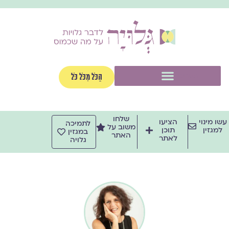
ילוג
תוכן
תפריט
הַכֹּל מִכֹּל כֹּל
שלחו
עשו מינוי
הציעו
לתמיכה
משוב על
למגזין
תוכן
במגזין
האתר
לאתר
גלויה