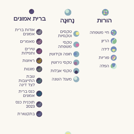
ברית אמונים
הורות
נָחוּגָה
אודות ברית
טקסים
חיי משפחה
אמונים
וטקסיות
הריון
מאמרים
טקסי
משפחה
שירים
לידה
ותפילות
חופה וקידושין
פוריות
ראיונות
טקסי גירושין
הפלה
מוגנוּת
טקסי אבלות
שבת
מעגל השנה
התייצבות
לצד דינה
כנס ברית
אמונים
תוכנית כנס
2023
בתקשורת