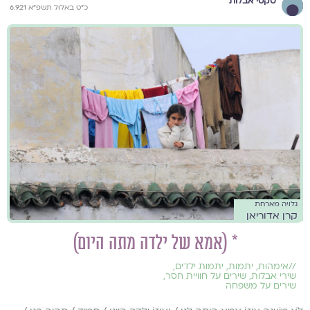
טקסי אבלות
כ״ט באלול תשפ״א 6.9.21
גלויה מארחת
קרן אדוריאן
* (אמא של ילדה מתה היום)
//
אימהות
,
יתמות
,
יתמות ילדים
,
שירי אבלות
,
שירים על חוויית חסר
,
שירים על משפחה