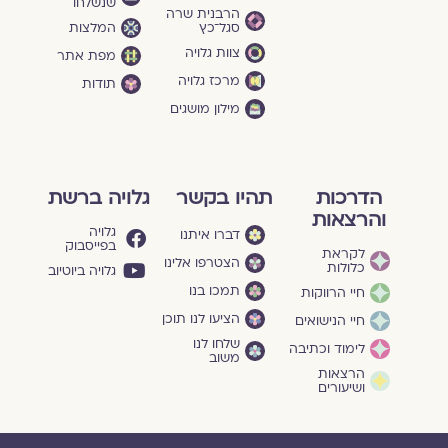
שנשלחו
הרבנית שרה
סגל־כץ
המלצות
צוות גלויה
מפת אתר
מרכז גלויה
תודות
מילון מושגים
הדרכות
תהיו בקשר
גלויה ברשת
והרצאות
גלויה
דברו איתנו
בפייסבוק
לקראת
הצטרפו אלינו
כלולות
גלויה ביוטיוב
תמכו בנו
חיי הרווקות
הציעו לנו תוכן
חיי הנישואים
שלחו לנו
לימוד וכתיבה
משוב
הרצאות
ושיעורים