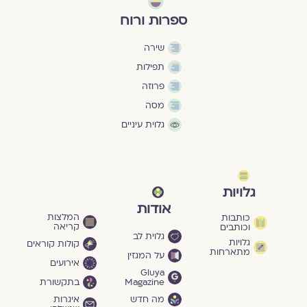
ספרות ורוח
שירה
תפילות
פרוזה
מסה
גלוית עיניים
גלויות
אודות
המלצות
כותבות
קריאה
וכותבים
גלוית לב
גלויות
קולות קוראים
מתארחות
על המגזין
אירועים
Gluya
Magazine
בתקשורת
מה חדש
איגרות