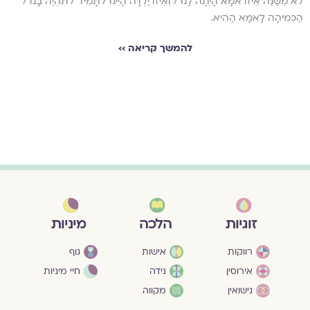
לֹא מְשַׁנֶּה אֵיזוֹ אִמָּא הָיְתָה לָנוּ / וְאֵיזוֹ יַלְדָּה הָיִינוּ / תָּמִיד / תִּהְיֶה בָּנוּ /
הַכְּמִיהָה לָאִמָּא הַהִיא.
להמשך קריאה ››
מיניות
זוגיות
הלכה
גוף
רווקות
אישות
חיי מיניות
אירוסין
נידה
נישואין
מקווה