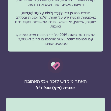
קולות שונים במאמרים, שירים, תפילות, מסות פרוזה,
וראיונות אישיים המרחיבים את הדעת.
מטרת המגזין היא
לְדַבֵּר גְּלוּיוֹת עַל מָה שֶׁכָּמוּס
,
באמצעות הנגשת ידע על זוגיות, הלכה ומיניות ובכללם:
רווקות, אירוסין, חיי נישואין, בניית המשפחה, טקסי חיים
ומוגנוּת.
המגזין נוסד בשנת 2019 על-ידי הרבנית שרה סגל־כץ.
עם הכניסה לשנת 2025 פורסמו בו קרוב ל-3,000
טקסטים שונים.
האתר מוקדש לזכר אמי האהובה
דבורה (וייץ) סגל ז"ל