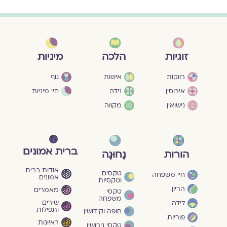
מיניות
זוגיות
הלכה
גוף
רווקות
אישות
חיי מיניות
אירוסין
נידה
נישואין
מקווה
ברית אמונים
הורות
נָחוּגָה
אודות ברית
טקסים
חיי משפחה
אמונים
וטקסיות
הריון
מאמרים
טקסי
משפחה
שירים
לידה
ותפילות
חופה וקידושין
פוריות
ראיונות
טקסי גירושין