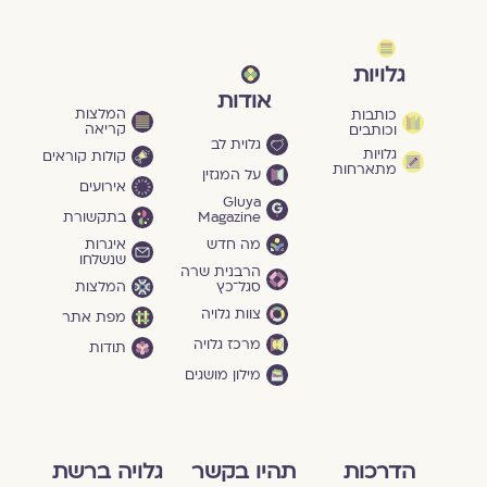
גלויות
אודות
המלצות
כותבות
קריאה
וכותבים
גלוית לב
גלויות
קולות קוראים
מתארחות
על המגזין
אירועים
Gluya
Magazine
בתקשורת
מה חדש
איגרות
שנשלחו
הרבנית שרה
סגל־כץ
המלצות
צוות גלויה
מפת אתר
מרכז גלויה
תודות
מילון מושגים
הדרכות
תהיו בקשר
גלויה ברשת