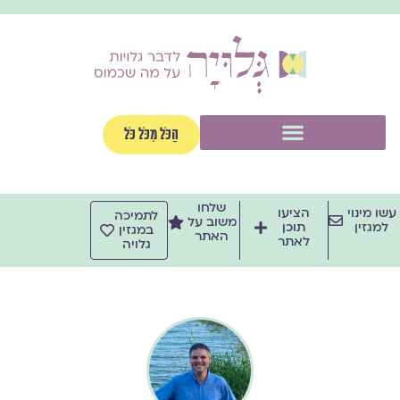
ילוג
תוכן
תפריט
הַכֹּל מִכֹּל כֹּל
שלחו
עשו מינוי
הציעו
לתמיכה
משוב על
למגזין
תוכן
במגזין
האתר
לאתר
גלויה