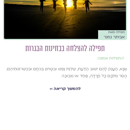
תפילה מאת
אביתר גוזנר
תפילה להצלחה בבחינות הבגרות
//
תפילות אמונה
אָנָּא, הַעֲנֵק לָהֶם יִשּׁוּב הַדַּעַת, שַׁלְוַת נֶפֶשׁ וּבִטָּחוֹן בְּכֹחָם וּבִכְשְׁרוֹנוֹתֵיהֶם.
הָסֵר מִלִּבָּם כָּל חֲרָדָה, פַּחַד אוֹ מְבוּכָה
להמשך קריאה ››