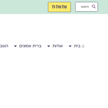
ילוג
Search
תוכן
הַכֹּל מִכֹּל כֹּל
...
⌂ בית
אודות
ברית אמונים
השבע