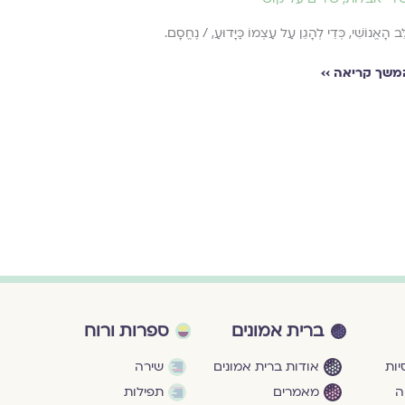
ֵב הָאֱנוֹשִׁי, כְּדֵי לְהָגֵן עַל עַצְמוֹ כַּיָּדוּעַ, / נֶחֱסָם.
משך קריאה ››
ברית אמונים
ספרות ורוח
ות
אודות ברית אמונים
שירה
ה
מאמרים
תפילות