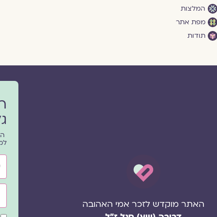
המלצות
מפת אתר
תודות
ר
גל
הפ
למ
שם
אימ
האתר מוקדש לזכר אמי האהובה
דבורה (וייץ) סגל ז"ל
שד