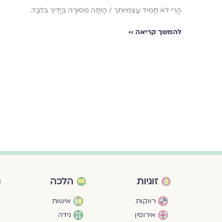
הֲרֵי לֹא תָּמִיד עַצְמִיּוּתְךָ / הָיְתָה מְסוּרָה בְּיָדֶיךָ בִּלְבַד.
להמשך קריאה ››
זוגיות
הלכה
רווקות
אישות
אירוסין
נידה