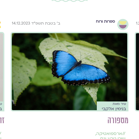
ספרות ורוח
ב׳ בטבת תשפ״ד 14.12.2023
שיר מאת
ש
בנימין אלקבי
ב
מטפורה
זו
//
ארספואטיקה
,
/
שירי טבע וגם
ש