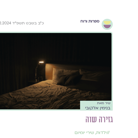
ספרות ורוח
כ״ב בשבט תשפ״ד 1.2.2024
שיר מאת
בנימין אלקובי
גזירה שוה
//
ילדוּת
,
שירי יומיום