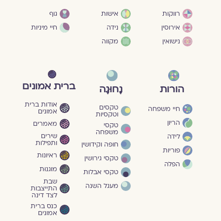
גוף
רווקות
אישות
חיי מיניות
אירוסין
נידה
נישואין
מקווה
ברית אמונים
הורות
נָחוּגָה
אודות ברית
טקסים
חיי משפחה
אמונים
וטקסיות
הריון
מאמרים
טקסי
משפחה
שירים
לידה
ותפילות
חופה וקידושין
פוריות
ראיונות
טקסי גירושין
הפלה
מוגנוּת
טקסי אבלות
שבת
מעגל השנה
התייצבות
לצד דינה
כנס ברית
אמונים