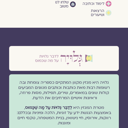
שלחו לנו
לימוד וכתיבה
משוב
הרצאות
ושיעורים
גלויה היא מגזין מקוון המתקיים כספריה צומחת ובה
רשומות רבות מאת כותבות וכותבים מגוונים המביעים
קולות שונים במאמרים, שירים, תפילות, מסות פרוזה,
וראיונות אישיים המרחיבים את הדעת.
מטרת המגזין היא
לְדַבֵּר גְּלוּיוֹת עַל מָה שֶׁכָּמוּס
,
באמצעות הנגשת ידע על זוגיות, הלכה ומיניות ובכללם:
רווקות, אירוסין, חיי נישואין, בניית המשפחה, טקסי חיים
ומוגנוּת.