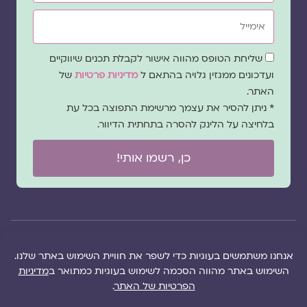
אימייל
שדה
שליחת הטופס מהווה אישור לקבלת תכנים שיווקיים
הסכמה
ועדכונים ממגזין גלויה בהתאם ל
מדיניות פרטיות
של
האתר.
* ניתן להסיר את עצמך מרשימת התפוצה בכל עת
בלחיצה על הלינק להסרה בתחתית הדיוור.
כן, רשמו אותי!
© 2026 כל
במקרה
הוקם ב ❤ על ידי –
הזכויות של מגזין
של
לימונדה 2.0
| מיתוג:
מפת אתר
|
גלויה שמורות
שגגה
סטודיו נופר דסקל
תקנון אתר
|
למרכז "גלויה"
אנא
(2019), פיתוח מיתוג:
מדיניות פרטיות
|