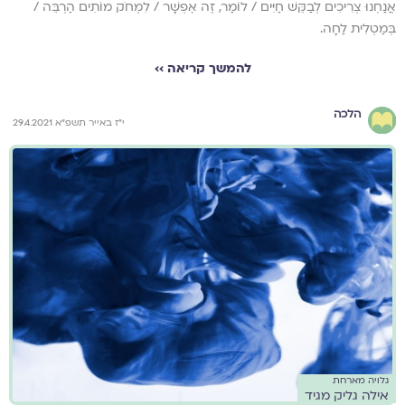
אֲנַחְנוּ צְרִיכִים לְבַקֵּשׁ חַיִּים / לוֹמַר, זֶה אֶפְשָׁר / לִמְחֹק מוֹתִים הַרְבֵּה /
בְּמַטְלִית לַחָה.
להמשך קריאה ››
הלכה
י"ז באייר תשפ"א 29.4.2021
גלויה מארחת
אילה גליק מגיד