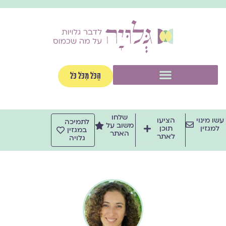
ילוג
תוכן
תפריט
הַכֹּל מִכֹּל כֹּל
שלחו
עשו מינוי
הציעו
לתמיכה
משוב על
למגזין
תוכן
במגזין
האתר
לאתר
גלויה