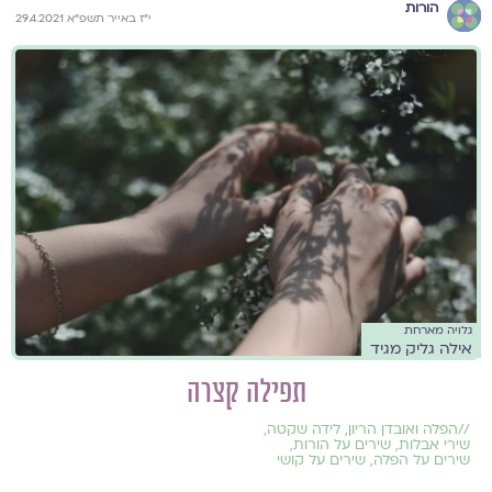
הורות
י"ז באייר תשפ"א 29.4.2021
גלויה מארחת
אילה גליק מגיד
תפילה קצרה
//
הפלה ואובדן הריון
,
לידה שקטה
,
שירי אבלות
,
שירים על הורות
,
שירים על הפלה
,
שירים על קושי