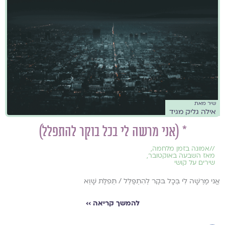
שיר מאת
אילה גליק מגיד
* (אני מרשה לי בכל בוקר להתפלל)
//
אמונה בזמן מלחמה
,
מאז השבעה באוקטובר
,
שירים על קושי
אֲני מַרְשָׁה לִי בְּכָל בּׁקֶר לְהִתְפַּלֵּל / תְּפִלַּת שָׁוְא
להמשך קריאה ››