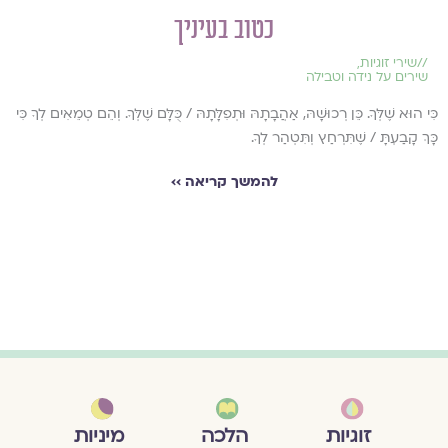
כטוב בעיניך
//
שירי זוגיות
,
שירים על נידה וטבילה
כִּי הוּא שֶׁלְּךָ. כֵּן רְכוּשָׁהּ, אַהֲבָתָהּ וּתְפִלָּתָהּ / כֻּלָּם שֶׁלְּךָ. וְהֵם טְמֵאִים לְךָ כִּי
כָּךְ קָבַעְתָּ / שֶׁתִּרְחַץ וְתִּטְהַר לְךָ.
להמשך קריאה ››
מיניות
זוגיות
הלכה