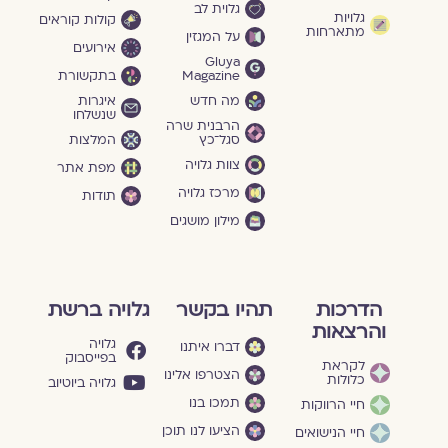
גלוית לב
גלויות
קולות קוראים
מתארחות
על המגזין
אירועים
Gluya
Magazine
בתקשורת
מה חדש
איגרות
שנשלחו
הרבנית שרה
סגל־כץ
המלצות
צוות גלויה
מפת אתר
מרכז גלויה
תודות
מילון מושגים
הדרכות
תהיו בקשר
גלויה ברשת
והרצאות
גלויה
דברו איתנו
בפייסבוק
לקראת
הצטרפו אלינו
כלולות
גלויה ביוטיוב
תמכו בנו
חיי הרווקות
הציעו לנו תוכן
חיי הנישואים