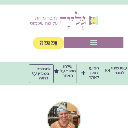
ילוג
תוכן
תפריט
הַכֹּל מִכֹּל כֹּל
שלחו
עשו מינוי
הציעו
לתמיכה
משוב על
למגזין
תוכן
במגזין
האתר
לאתר
גלויה