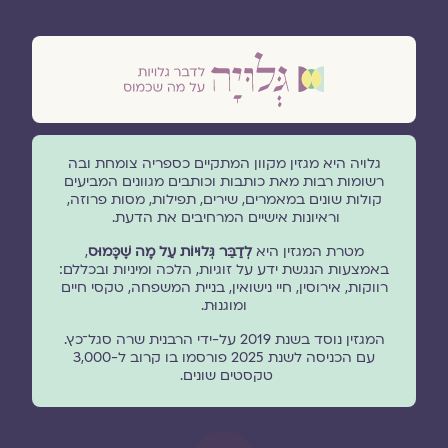
גלויה היא מגזין מקוון המתקיים כספריה צומחת ובה
רשומות רבות מאת כותבות וכותבים מגוונים המביעים
קולות שונים במאמרים, שירים, תפילות, מסות פרוזה,
וראיונות אישיים המרחיבים את הדעת.
מטרת המגזין היא
לְדַבֵּר גְּלוּיוֹת עַל מָה שֶׁכָּמוּס
,
באמצעות הנגשת ידע על זוגיות, הלכה ומיניות ובכללם:
רווקות, אירוסין, חיי נישואין, בניית המשפחה, טקסי חיים
ומוגנוּת.
המגזין נוסד בשנת 2019 על-ידי הרבנית שרה סגל־כץ.
עם הכניסה לשנת 2025 פורסמו בו קרוב ל-3,000
טקסטים שונים.