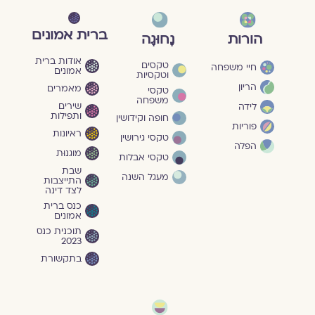
ברית אמונים
הורות
נָחוּגָה
אודות ברית
טקסים
חיי משפחה
אמונים
וטקסיות
הריון
מאמרים
טקסי
משפחה
שירים
לידה
ותפילות
חופה וקידושין
פוריות
ראיונות
טקסי גירושין
הפלה
מוגנוּת
טקסי אבלות
שבת
מעגל השנה
התייצבות
לצד דינה
כנס ברית
אמונים
תוכנית כנס
2023
בתקשורת