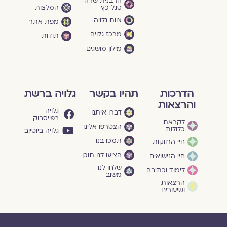
הרבנית שרה
סגל־כץ
המלצות
צוות גלויה
מפת אתר
מרכז גלויה
תודות
מילון מושגים
הדרכות
תהיו בקשר
גלויה ברשת
והרצאות
גלויה
דברו איתנו
בפייסבוק
לקראת
הצטרפו אלינו
כלולות
גלויה ביוטיוב
תמכו בנו
חיי הרווקות
הציעו לנו תוכן
חיי הנישואים
שלחו לנו
לימוד וכתיבה
משוב
הרצאות
ושיעורים