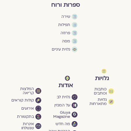
ספרות ורוח
שירה
תפילות
פרוזה
מסה
גלוית עיניים
גלויות
אודות
המלצות
כותבות
קריאה
וכותבים
גלוית לב
גלויות
קולות קוראים
מתארחות
על המגזין
אירועים
Gluya
Magazine
בתקשורת
מה חדש
איגרות
שנשלחו