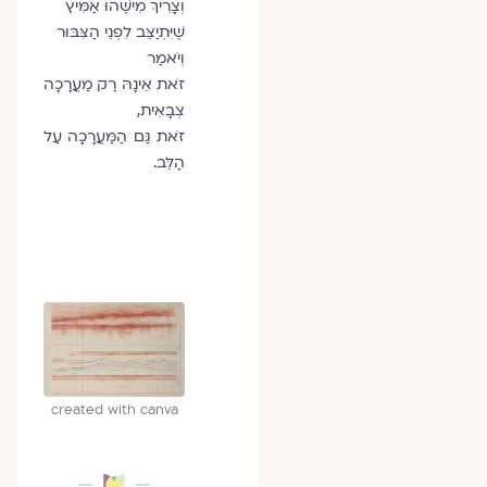
וְצָרִיךְ מִישֶׁהוּ אַמִּיץ
שֶׁיִּתְיַצֵּב לִפְנֵי הַצִּבּוּר
וְיֹאמַר
זֹאת אֵינָהּ רַק מַעֲרָכָה
צְבָאִית,
זֹאת גַּם הַמַּעֲרָכָה עַל
הַלֵּב.
created with canva