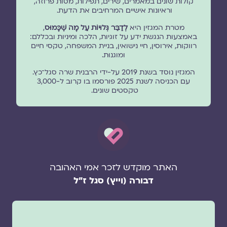
קולות שונים במאמרים, שירים, תפילות, מסות פרוזה,
וראיונות אישיים המרחיבים את הדעת.
מטרת המגזין היא
לְדַבֵּר גְּלוּיוֹת עַל מָה שֶׁכָּמוּס
,
באמצעות הנגשת ידע על זוגיות, הלכה ומיניות ובכללם:
רווקות, אירוסין, חיי נישואין, בניית המשפחה, טקסי חיים
ומוגנוּת.
המגזין נוסד בשנת 2019 על-ידי הרבנית שרה סגל־כץ.
עם הכניסה לשנת 2025 פורסמו בו קרוב ל-3,000
טקסטים שונים.
האתר מוקדש לזכר אמי האהובה
דבורה (וייץ) סגל ז"ל