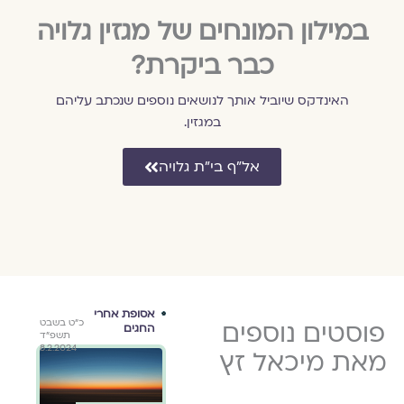
במילון המונחים של מגזין גלויה
כבר ביקרת?
האינדקס שיוביל אותך לנושאים נוספים שנכתב עליהם
במגזין.
אל״ף בי״ת גלויה
אסופת
אסופת אחרי
י״ח באדר ב׳
פוסטים נוספים
י״ח במרחשוון
כ״ט בשבט
שמחת תורה
החגים
שיר 
התשפ״ד
תשפ״ד
תשפ״ד
מיכא
8.2.2024
2.11.2023
28.3.2024
מאת מיכאל זץ
123