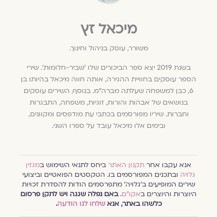
מיכאל זץ
משורר, עוסק בניהול וחינוך.
בשנת 2019 יצא ספר הביכורים שלו 'שביר-חלומות'. שירי
הספר עוסקים בחוויית ההגירה, אותה חווה מיכאל בהיותו בן
6, כבן למשפחה שעלתה מברה"מ. בנוסף, השירים עוסקים
בנושאים של אבהות והורות, זוגיות, משפחה, התבגרות
וחברות. שיריו מפורסמים בכתבי עת מודפסים ומקוונים,
ובימים אלו מיכאל עובד על ספרו השני.
אנא עקבו אחר
תקנון האתר
ביחס לתנאי השימוש ב
מגזין
גלויה
ובתכנים המפורסמים בו. הטקסטים הפואטיים וביצועי
שירים המופיעים ב׳גלויה׳ מתפרסמים הודות להסדרת זכויות
היוצרות והיוצרים ב
אקו״ם
.
באם נפלה שגגה ויש לתקן פרסום
כלשהו באתר, אנא
שלחו לנו הודעה
.