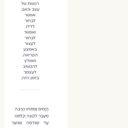
רגשות של
עצב וכאב.
אפשר
לבחור
לדלג
ואפשר
לבחור
לעצור
באמצע
הקריאה.
מומלץ
להקשיב
לעצמך
בזמן הזה.
הַיָּמִים נִמְתְּחוּ הַרְבֵּה
מֵעֵבֶר לִקְצֵה יְכָלְתֵּנוּ
עַד שֶׁנִּדְמֶה שֶׁנּוֹצַר