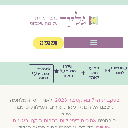
וג
וכן
תפריט
הַכֹּל מִכֹּל כֹּל
שלחו
שו מינוי
הציעו
לתמיכה
משוב על
למגזין
תוכן
במגזין
האתר
לאתר
גלויה
בעקבות ה-7 באוקטובר 2023
ולאורך ימי המלחמה,
קיבצנו אל המגזין מאות שירים, תפילות וכתיבה
אישית.
פירסמנו
אסופות דיגיטליות רחבות היקף
ו
ראיונות
אישיים
, כדי לסייע במעט בתוך הכאב הגדול.