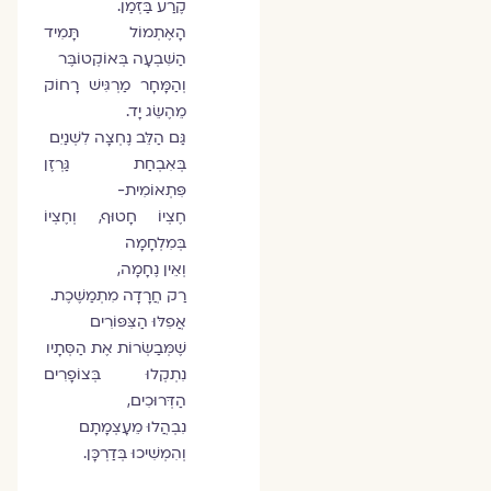
קֶרַע בַּזְּמַן.
הָאֶתְמוֹל תָּמִיד
הַשִּׁבְעָה בְּאוֹקְטוֹבֶּר
וְהַמָּחָר מַרְגִּישׁ רָחוֹק
מֵהֶשֵּׂג יָד.
גַּם הַלֵּב נֶחְצָה לִשְׁנַיִם
בְּאִבְחַת גַּרְזֶן
פִּתְאוֹמִית-
חֶצְיוֹ חָטוּף, וְחֶצְיוֹ
בְּמִלְחָמָה
וְאֵין נֶחָמָה,
רַק חֲרָדָה מִתְמַשֶּׁכֶת.
אֲפִלּוּ הַצִּפּוֹרִים
שֶׁמְּבַשְּׂרוֹת אֶת הַסְּתָיו
נִתְקְלוּ בְּצוֹפָרִים
הַדְּרוּכִים,
נִבְהֲלוּ מֵעָצְמָתָם
וְהִמְשִׁיכוּ בְּדַרְכָּן.