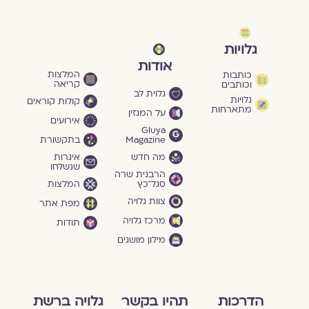
גלויות
אודות
המלצות
כותבות
קריאה
וכותבים
גלוית לב
גלויות
קולות קוראים
מתארחות
על המגזין
אירועים
Gluya
Magazine
בתקשורת
מה חדש
איגרות
שנשלחו
הרבנית שרה
סגל־כץ
המלצות
צוות גלויה
מפת אתר
מרכז גלויה
תודות
מילון מושגים
הדרכות
תהיו בקשר
גלויה ברשת