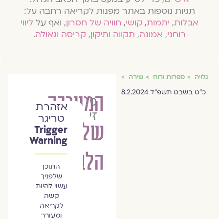
תגיות נוספות באתר מפנות לקריאה רחבה על:
אבלות
,
יתמות
,
קושי
,
חוויה של חסרון
, ואף על
ליווי
רוחני
,
אמונה
,
תקווה ותיקון
,
קריסה וגאולה
.
גלויה
ספרות ורוח
שירה
כ״ט בשבט תשפ״ד 8.2.2024
המערכה
מיכאל
אזהרת
זץ
טריגר
של
Trigger
Warning
הלב
התוכן
שלפניך
עשוי להיות
קשה
לקריאה
ומעורר