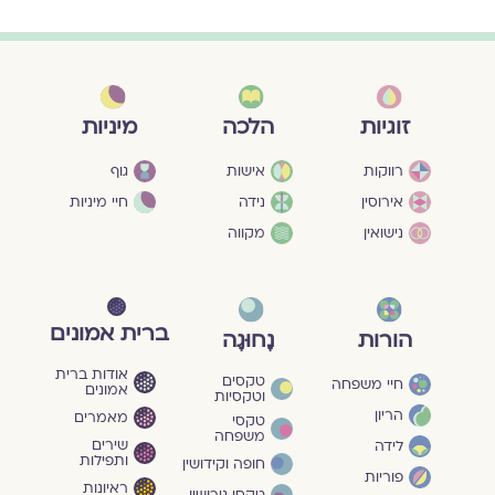
מיניות
זוגיות
הלכה
גוף
רווקות
אישות
חיי מיניות
אירוסין
נידה
נישואין
מקווה
ברית אמונים
הורות
נָחוּגָה
אודות ברית
טקסים
חיי משפחה
אמונים
וטקסיות
הריון
מאמרים
טקסי
משפחה
שירים
לידה
ותפילות
חופה וקידושין
פוריות
ראיונות
טקסי גירושין