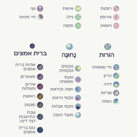
גוף
רווקות
אישות
חיי מיניות
אירוסין
נידה
נישואין
מקווה
ברית אמונים
הורות
נָחוּגָה
אודות ברית
טקסים
חיי משפחה
אמונים
וטקסיות
הריון
מאמרים
טקסי
משפחה
שירים
לידה
ותפילות
חופה וקידושין
פוריות
ראיונות
טקסי גירושין
הפלה
מוגנוּת
טקסי אבלות
שבת
מעגל השנה
התייצבות
לצד דינה
כנס ברית
אמונים