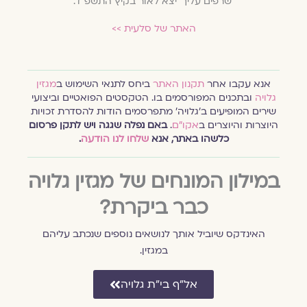
'שרפים עליך' יצא לאור בקיץ התשפ"ד.
האתר של סלעית >>
אנא עקבו אחר
תקנון האתר
ביחס לתנאי השימוש ב
מגזין
גלויה
ובתכנים המפורסמים בו. הטקסטים הפואטיים וביצועי
שירים המופיעים ב׳גלויה׳ מתפרסמים הודות להסדרת זכויות
היוצרות והיוצרים ב
אקו״ם
.
באם נפלה שגגה ויש לתקן פרסום
כלשהו באתר, אנא
שלחו לנו הודעה
.
במילון המונחים של מגזין גלויה
כבר ביקרת?
האינדקס שיוביל אותך לנושאים נוספים שנכתב עליהם
במגזין.
אל״ף בי״ת גלויה