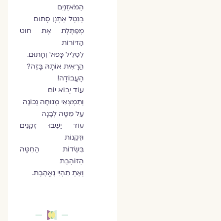
הַמֹּאזְנַיִם
בְּנֵטֶל אֶתְנָן סָתוּם
מְפַתֶּלֶת אֶת חוּט
הַדּוֹרוֹת
לִסְלִיל כָּפוּל וְחָתוּם.
הֲרָאִית אוֹתָהּ בָּזֶה?
הָעֲבוֹדָה!
עוֹד יָבוֹא יוֹם
וְתִּמְצְאִי מְנוּחָה נְכוֹנָה
עַל מִטָּה לְבָנָה
עוֹד יֵשְׁבוּ זְקֵנִים
וּזְקֵנוֹת
בִּשְׂדוֹת הַחִטָּה
הַזוֹהֶבֶת
וְאַתְּ תִּהְיִי נֶאֱהֶבֶת.