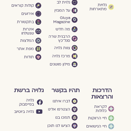
גלוית לב
גלויות
קולות קוראים
מתארחות
על המגזין
אירועים
Gluya
Magazine
בתקשורת
מה חדש
איגרות
שנשלחו
הרבנית שרה
סגל־כץ
המלצות
צוות גלויה
מפת אתר
מרכז גלויה
תודות
מילון מושגים
הדרכות
תהיו בקשר
גלויה ברשת
והרצאות
גלויה
דברו איתנו
בפייסבוק
לקראת
הצטרפו אלינו
כלולות
גלויה ביוטיוב
תמכו בנו
חיי הרווקות
הציעו לנו תוכן
חיי הנישואים