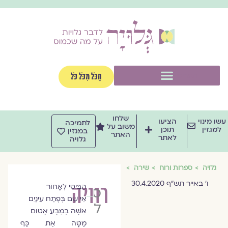
וג
וכן
תפריט
הַכֹּל מִכֹּל כֹּל
שלחו
שו מינוי
הציעו
לתמיכה
משוב על
למגזין
תוכן
במגזין
האתר
לאתר
גלויה
גלויה
ספרות ורוח
שירה
ו' באייר תש"ף 30.4.2020
רוויה
הַבִּיטִי לְאָחוֹר
סִלעית
אֵי שָׁם בְּפֶתַח עֵינַיִם
לזר
אִשָּׁה בְּמַבָּע אָטוּם
מַטָּה אֶת כַּף