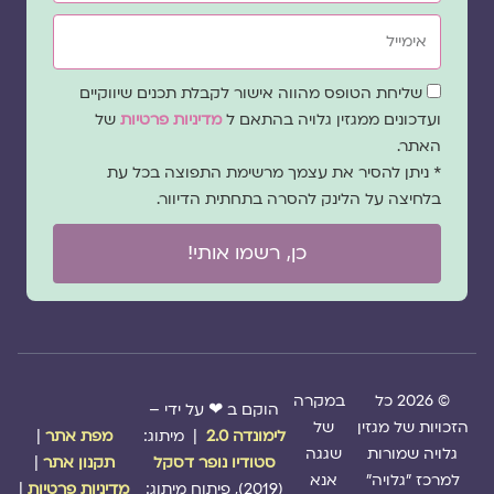
אימייל
שדה
שליחת הטופס מהווה אישור לקבלת תכנים שיווקיים
הסכמה
ועדכונים ממגזין גלויה בהתאם ל
מדיניות פרטיות
של
האתר.
* ניתן להסיר את עצמך מרשימת התפוצה בכל עת
בלחיצה על הלינק להסרה בתחתית הדיוור.
כן, רשמו אותי!
© 2026 כל
במקרה
הוקם ב ❤ על ידי –
הזכויות של מגזין
של
לימונדה 2.0
| מיתוג:
מפת אתר
|
גלויה שמורות
שגגה
סטודיו נופר דסקל
תקנון אתר
|
למרכז "גלויה"
אנא
(2019), פיתוח מיתוג:
מדיניות פרטיות
|