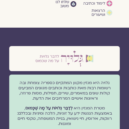
שלחו לנו
לימוד וכתיבה
משוב
הרצאות
ושיעורים
גלויה היא מגזין מקוון המתקיים כספריה צומחת ובה
רשומות רבות מאת כותבות וכותבים מגוונים המביעים
קולות שונים במאמרים, שירים, תפילות, מסות פרוזה,
וראיונות אישיים המרחיבים את הדעת.
מטרת המגזין היא
לְדַבֵּר גְּלוּיוֹת עַל מָה שֶׁכָּמוּס
,
באמצעות הנגשת ידע על זוגיות, הלכה ומיניות ובכללם:
רווקות, אירוסין, חיי נישואין, בניית המשפחה, טקסי חיים
ומוגנוּת.