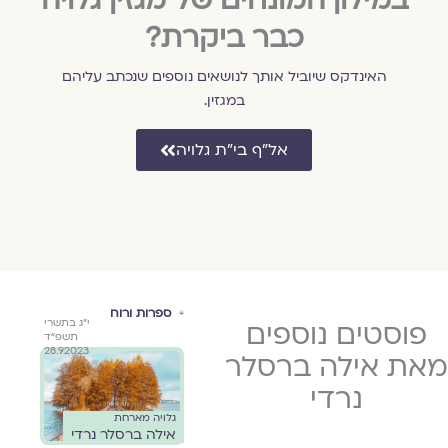
כבר ביקרת?
האינדקס שיוביל אותך לנושאים נוספים שנכתב עליהם
במגזין.
אל״ף בי״ת גלויה
אסופת סוכות
ספרות ורוח
אסו
פוסטים נוספים
י״ג בתשרי
י״ג בתשרי
החג
שיר 
תשפ״ד
תשפ״ד
 נרדי
אילה
28.9.2023
28.9.2023
את אילה ברסלר
 החדש
פד
נרדי
גלויה מארחת
גלויה מארחת
//
אילה ברסלר נרדי
אילה ברסלר נרדי
מאז