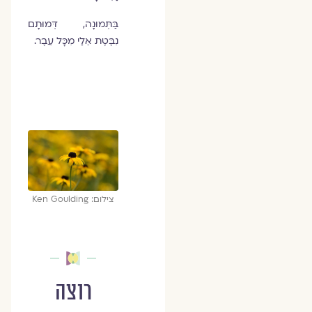
בַּתְּמוּנָה, דְּמוּתָם
נִבֶּטֶת אֵלַי מִכָּל עֵבֶר.
צילום: Ken Goulding
רוצה