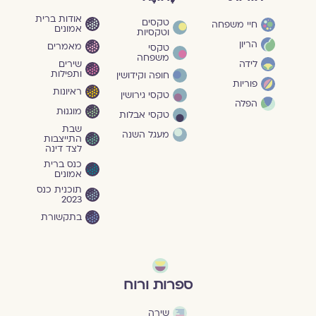
אודות ברית
טקסים
חיי משפחה
אמונים
וטקסיות
הריון
מאמרים
טקסי
משפחה
שירים
לידה
ותפילות
חופה וקידושין
פוריות
ראיונות
טקסי גירושין
הפלה
מוגנוּת
טקסי אבלות
שבת
מעגל השנה
התייצבות
לצד דינה
כנס ברית
אמונים
תוכנית כנס
2023
בתקשורת
ספרות ורוח
שירה