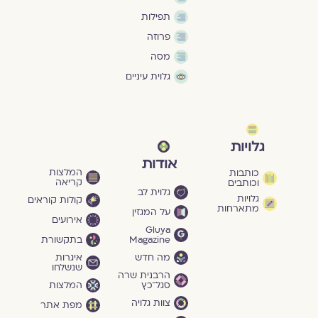
תפילות
פרוזה
מסה
גלוית עיניים
גלויות
אודות
המלצות
כותבות
קריאה
וכותבים
גלוית לב
גלויות
קולות קוראים
מתארחות
על המגזין
אירועים
Gluya
Magazine
בתקשורת
מה חדש
איגרות
שנשלחו
הרבנית שרה
סגל־כץ
המלצות
צוות גלויה
מפת אתר