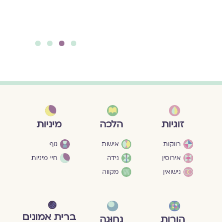
גּוּפִים בְּאַרְבָּעָה חֲדָרִים
להמשך קריאה ››
4
3
2
1
מיניות
זוגיות
הלכה
גוף
רווקות
אישות
חיי מיניות
אירוסין
נידה
נישואין
מקווה
ברית אמונים
הורות
נָחוּגָה