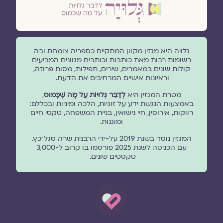
גלויה היא מגזין מקוון המתקיים כספריה צומחת ובה
רשומות רבות מאת כותבות וכותבים מגוונים המביעים
קולות שונים במאמרים, שירים, תפילות, מסות פרוזה,
וראיונות אישיים המרחיבים את הדעת.
מטרת המגזין היא
לְדַבֵּר גְּלוּיוֹת עַל מָה שֶׁכָּמוּס
,
באמצעות הנגשת ידע על זוגיות, הלכה ומיניות ובכללם:
רווקות, אירוסין, חיי נישואין, בניית המשפחה, טקסי חיים
ומוגנוּת.
המגזין נוסד בשנת 2019 על-ידי הרבנית שרה סגל־כץ.
עם הכניסה לשנת 2025 פורסמו בו קרוב ל-3,000
טקסטים שונים.