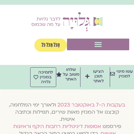
וג
וכן
תפריט
הַכֹּל מִכֹּל כֹּל
שלחו
שו מינוי
הציעו
לתמיכה
משוב על
למגזין
תוכן
במגזין
האתר
לאתר
גלויה
בעקבות ה-7 באוקטובר 2023
ולאורך ימי המלחמה,
קיבצנו אל המגזין מאות שירים, תפילות וכתיבה
אישית.
פירסמנו
אסופות דיגיטליות רחבות היקף
ו
ראיונות
אישיים
, כדי לסייע במעט בתוך הכאב הגדול.