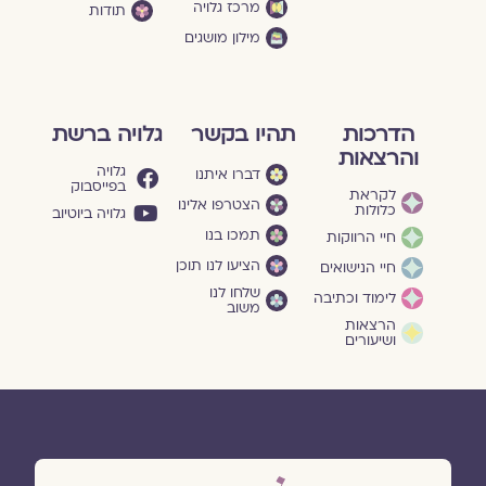
מרכז גלויה
תודות
מילון מושגים
הדרכות
תהיו בקשר
גלויה ברשת
והרצאות
גלויה
דברו איתנו
בפייסבוק
לקראת
הצטרפו אלינו
כלולות
גלויה ביוטיוב
תמכו בנו
חיי הרווקות
הציעו לנו תוכן
חיי הנישואים
שלחו לנו
לימוד וכתיבה
משוב
הרצאות
ושיעורים