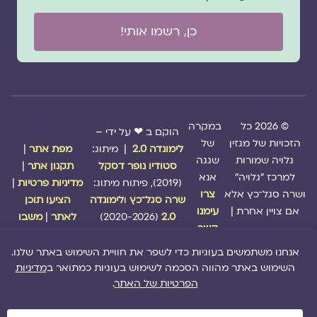
כן, רשמו אותי!
© 2026 כל
במקרה
הוקם ב ❤ על ידי –
הזכויות של מגזין
של
לימונדה 2.0
| מיתוג:
מפת אתר
|
גלויה שמורות
שגגה
סטודיו נופר דסקל
תקנון אתר
|
למרכז "גלויה"
אנא
(2019), פיתוח מיתוג:
מדיניות פרטיות
|
ושרה סגל־כץ אלא
צרו
שרה סגל־כץ
ו
לימונדה
הציעו תוכן
אם צויין אחרת |
עימנו
2.0
(2020-2026)
לאתר
|
משבו
קשר
אותנו
|
תמכו בנו