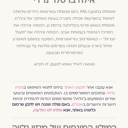
אילה ברסלר נרדי
מטפלת בתנועה MA. כיום מטפלת במרפאת הדרים שלוותה
לטיפול בהפרעות אכילה וחברה בצוות המחקר של ביה״ח.
מטפלת באופן פרטי בקליניקה ברמת גן. הקימה וניהלה את
המרכז הטיפולי בעמותת אביב. הקימה וניהלה את ״מעגל
יוצרות״ – קואופרטיב כוריאוגרפיות, הופיעה במופעי תאטרון
מחול בארץ ובעולם וזכתה בפרסים ומלגות על עבודתה
כפרפורמרית מבצעת.
נשואה לאייל ואמא לנועם, זיו ולביא.
אנא עקבו אחר
תקנון האתר
ביחס לתנאי השימוש ב
מגזין
גלויה
ובתכנים המפורסמים בו. הטקסטים הפואטיים וביצועי
שירים המופיעים ב׳גלויה׳ מתפרסמים הודות להסדרת זכויות
היוצרות והיוצרים ב
אקו״ם
.
באם נפלה שגגה ויש לתקן פרסום
כלשהו באתר, אנא
שלחו לנו הודעה
.
במילון המונחים של מגזין גלויה