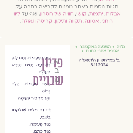
תגיות נוספות באתר מפנות לקריאה רחבה על:
אבלות
,
יתמות
,
קושי
,
חוויה של חסרון
, ואף על
ליווי
רוחני
,
אמונה
,
תקווה ותיקון
,
קריסה וגאולה
.
גלויה
השבעה באוקטובר
אסופת אחרי החגים
פדיון
שֶׁבַע פְּעִימוֹת נִתְּנוּ לָנוּ,
אילה
ב׳ במרחשוון ה׳תשפ״ה
3.11.2024
בְּשִׁבְעָה יָמִים נִבְרָא
ברסלר
הָעוֹלָם.
שבויים
נרדי
קֶצֶב פְּעִימוֹת הַלֵּב
גָּבוֹהַּ
וְאָז מַחֲסִיר פְּעִימָה
יֵשׁ גַּם מִלִּים שֶׁנִּלְקְחוּ
בַּשֶּׁבִי,
נַגִּיד פְּעִימָה.
נַגִּיד כָּתֹם.