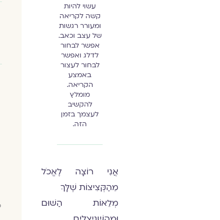
עשוי להיות
קשה לקריאה
ומעורר רגשות
של עצב וכאב.
אפשר לבחור
לדלג ואפשר
לבחור לעצור
באמצע
הקריאה.
מומלץ
להקשיב
לעצמך בזמן
הזה.
אֲנִי רוֹצָה לֶאֱכֹל
מֵהַקְּצִיצוֹת שֶׁלָּךְ
מְלֵאוֹת הַשּׁוּם
כ
וּמֵהַשְּׁנִיצֵלִים