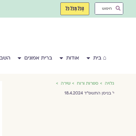
ילוג
Search
תוכן
הַכֹּל מִכֹּל כֹּל
...
⌂ בית
אודות
ברית אמונים
השבע
גלויה
ספרות ורוח
שירה
י׳ בניסן התשפ״ד 18.4.2024