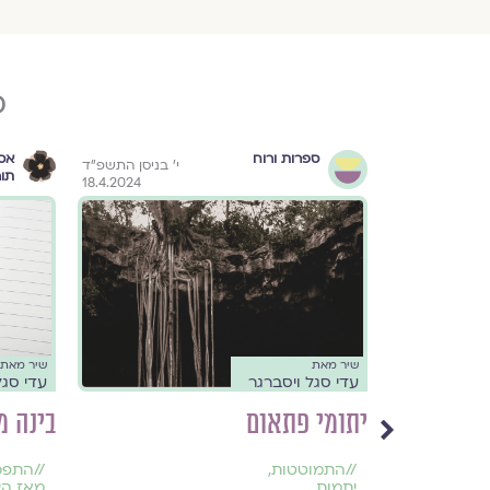
פ
ספרות ורוח
אס
בתשרי ה׳תשפ״ו
י׳ בניסן התשפ״ד
תו
18.4.2024
17.10.2025
שיר מאת
שיר מאת
עדי סגל ויסברגר
עדי סגל
יתומי פתאום
בינה מ
//
התמוטטות
,
//
התפכ
יתמות
,
מאז ה