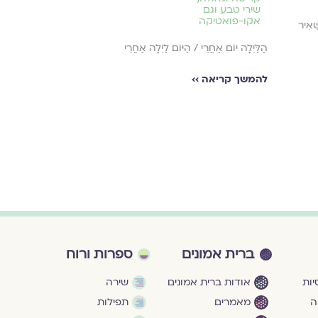
שירי טבע וגם
אקו-פואטיקה
אקו-פואטיקה
ְׁאִיר
מִתְמַסֶּרֶת לָרֶגַע,
הַלַּיְלָה יוֹם אַחֲרֵי / הַיּוֹם לַיְלָה אַחֲרֵי
להמשך קריאה ›
להמשך קריאה ››
ברית אמונים
ספרות ורוח
ות
אודות ברית אמונים
שירה
ה
מאמרים
תפילות