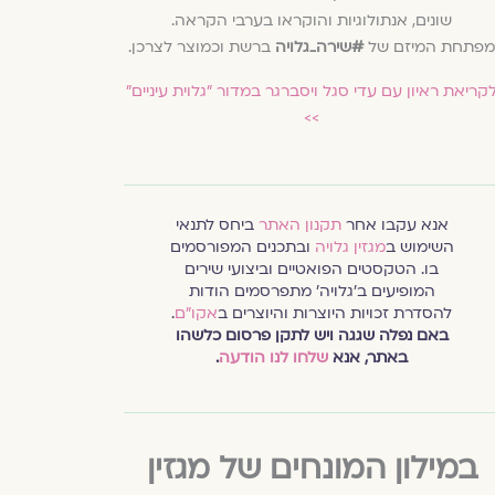
שונים, אנתולוגיות והוקראו בערבי הקראה.
מפתחת המיזם של
#שירה_גלויה
ברשת וכמוצר לצרכן.
קריאת ראיון עם עדי סגל ויסברגר במדור ״גלוית עיניים״
>>
אנא עקבו אחר
תקנון האתר
ביחס לתנאי
השימוש ב
מגזין גלויה
ובתכנים המפורסמים
בו. הטקסטים הפואטיים וביצועי שירים
המופיעים ב׳גלויה׳ מתפרסמים הודות
להסדרת זכויות היוצרות והיוצרים ב
אקו״ם
.
באם נפלה שגגה ויש לתקן פרסום כלשהו
באתר, אנא
שלחו לנו הודעה
.
במילון המונחים של מגזין