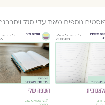
וסטים נוספים מאת עדי סגל ויסברגר
ופת שמחת
ספרות ורוח
כ׳ בתשרי ה׳תשפ״ה
כ״ה בתשרי 
רה
025
22.10.2024
שיר מאת
 ויסברגר
עדי סגל ויסברגר
לאכותית
השפה שלי
חות
,
//
ארספואטיקה
,
שבעה
כתיבה