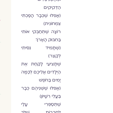
הַדְּקִיקִים
(אֲפִלּוּ שֶׁכְּבָר הָפַכְתִּי
ל
צִמְחוֹנִית)
רוֹצָה שֶׁתְּחַבְּקִי אוֹתִי
בַּחִבּוּק הָאָרֹךְ
(שֶׁתָּמִיד נִסִּיתִי
לְקַצֵּר)
שֶׁתָּצִיעִי לָקַחַת אֶת
הַיְּלָדִים אֲלֵיכֶם לְכַמָּה
יָמִים בַּחֹפֶשׁ
(אֲפִלּוּ שֶׁשְּׁנֵיהֶם כְּבָר
בַּעֲלֵי רִשָּׁיוֹן)
שֶׁתְּסַפְּרִי עָלַי
לַחֲבֵרוֹת שֶׁלָּךְ