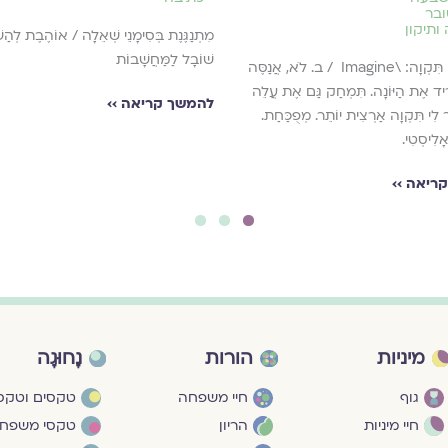
בר
ותיקון
מִתְנַגֶּנֶת בְּסִימָנֵי שְׁאֵלָה / אוֹהֶבֶת לְהַש
שׁוֹבָל לַמַּחֲשָׁבוֹת
א. צַיֵּר לִי תִּקְוָה: \Imagine / ב. לֹא, אֲנַסֶּה
ִיד אֶת הַיּוֹנָה. תִּמְחַק גַּם אֶת עֲלֵה
להמשך קריאה ››
ֵּר לִי תִּקְוָה אַרְצִית יוֹתֵר. מְפֻכַּחַת.
אָלִיסְטִי.
ריאה ››
3
2
1
מיניות
הורות
נָחוּגָה
גוף
חיי משפחה
טקסים וטקסי
חיי מיניות
הריון
טקסי משפח