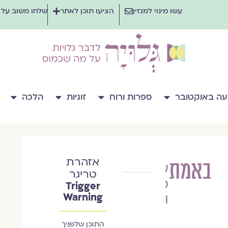
עשו מינוי למגזין
הציעו תוכן לאתר
שלחו משוב על
ה באוקטובר
ספרות ורוח
זוגיות
הלכה
אזהרת
באמת
עדי
טריגר
סגל
Trigger
ויסברגר
Warning
התוכן שלפניך