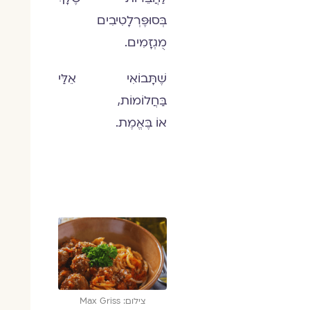
בְּסוּפֶּרְלָטִיבִים
מֻגְזָמִים.
שֶׁתָּבוֹאִי אֵלַּי
בַּחֲלוֹמוֹת,
אוֹ בֶּאֱמֶת.
צילום: Max Griss