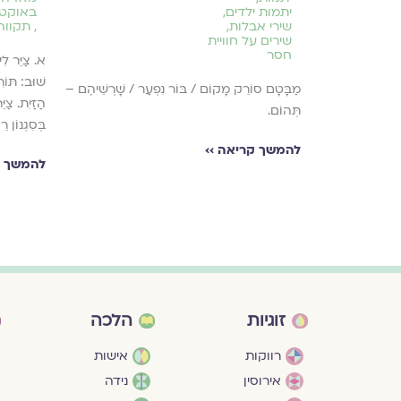
יתמות ילדים
,
באוקטו
שירי אבלות
,
,
תקווה 
שירים על חוויית
חסר
שׁוּב: תּוֹר
מַבָּטָם סוֹרֵק מָקוֹם / בּוֹר נִפְעַר / שָׁרְשֵׁיהֶם –
הַזַּיִת. צַי
תְּהוֹם.
בְּסִגְנוֹן רֵ
להמשך קריאה ››
להמשך ק
זוגיות
הלכה
רווקות
אישות
אירוסין
נידה