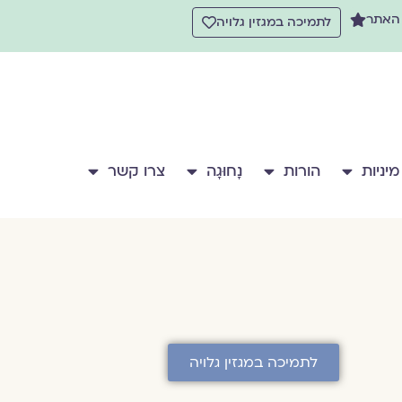
 האתר
לתמיכה במגזין גלויה
מיניות
הורות
נָחוּגָה
צרו קשר
לתמיכה במגזין גלויה