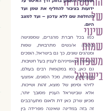
ההיסטוריה
אוטומטי המעוגן בחוק דרך האיסור על
ידועות בציבור להחליף את שמן ועד
של
להחלפת שם ללא עדכון – ועד למצב
היום.
שינוי
כמו בכל חברת מהגרים, שמפגישה
שמות
בתוכה א/נשים מתרבויות, שפות
ומנהגים שונים, כך גם בישראל, הופכים
משפחה
השמות ומאפייניהם לעניין בעל חשיבות.
גם כאן, כמו במקומות רבים בעולם,
בישראל
משמשים שמות, מכל הסוגים, אמצעי
לזיהוי וסימון של מוצא, זהות ושייכות.
אלא שבישראל העניין מסובך יותר,
מכיוון שרק כאן דת ולאום מתערבבים
זה בזה במדינה שאיננה מפרידה בין