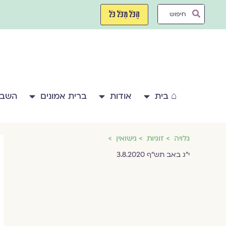
ילוג
Search
תוכן
הַכֹּל מִכֹּל כֹּל
...
⌂ בית
אודות
ברית אמונים
השבע
גלויה
זוגיות
נישואין
י"ג באב תש"ף 3.8.2020