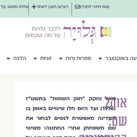
עשו מינוי למגזין
הציעו תוכן לאתר
שלחו משוב על
ה באוקטובר
ספרות ורוח
זוגיות
הלכה
אוהל
מאז נחקק "חוק השמות" בתשט"ז
ד״ר
(1956) ועד היום חלו שינויים באופן בו
מיכל
שם:
רום
המדינה מאפשרת לנשים לבחור את
שם משפחתן אחרי החתונה: משינוי