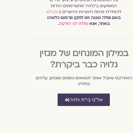
המופיעים ב׳גלויה׳ מתפרסמים הודות
להסדרת זכויות היוצרות והיוצרים ב
אקו״ם
.
באם נפלה שגגה ויש לתקן פרסום כלשהו
באתר, אנא
שלחו לנו הודעה
.
במילון המונחים של מגזין
גלויה כבר ביקרת?
האינדקס שיוביל אותך לנושאים נוספים שנכתב עליהם
במגזין.
אל״ף בי״ת גלויה