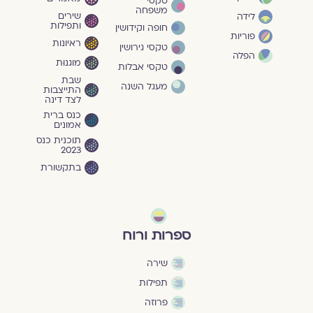
טקסי
משפחה
שירים
לידה
ותפילות
חופה וקידושין
פוריות
ראיונות
טקסי גירושין
הפלה
מוגנוּת
טקסי אבלות
שבת
מעגל השנה
התייצבות
לצד דינה
כנס ברית
אמונים
תוכנית כנס
2023
בתקשורת
ספרות ורוח
שירה
תפילות
פרוזה