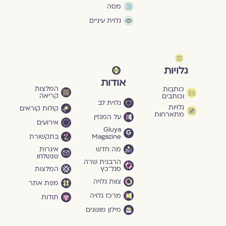
מסה
גלוית עיניים
גלויות
אודות
המלצות
כותבות
קריאה
וכותבים
גלוית לב
גלויות
קולות קוראים
מתארחות
על המגזין
אירועים
Gluya
Magazine
בתקשורת
מה חדש
איגרות
שנשלחו
הרבנית שרה
סגל־כץ
המלצות
צוות גלויה
מפת אתר
מרכז גלויה
תודות
מילון מושגים