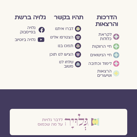
הדרכות
תהיו בקשר
גלויה ברשת
והרצאות
גלויה
דברו איתנו
בפייסבוק
לקראת
הצטרפו אלינו
כלולות
גלויה ביוטיוב
תמכו בנו
חיי הרווקות
הציעו לנו תוכן
חיי הנישואים
שלחו לנו
לימוד וכתיבה
משוב
הרצאות
ושיעורים