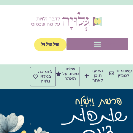
ילוג
תוכן
תפריט
הַכֹּל מִכֹּל כֹּל
שלחו
עשו מינוי
הציעו
לתמיכה
משוב על
למגזין
תוכן
במגזין
האתר
לאתר
גלויה