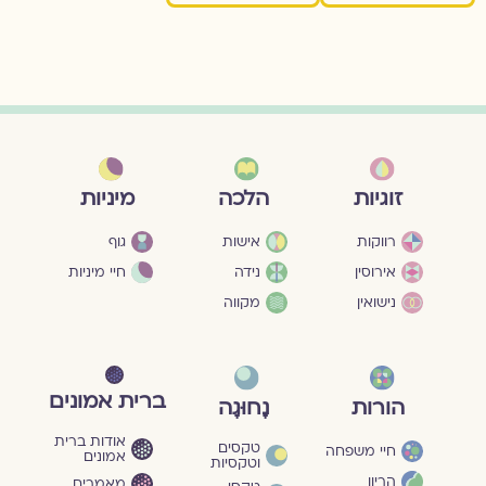
מיניות
זוגיות
הלכה
גוף
רווקות
אישות
חיי מיניות
אירוסין
נידה
נישואין
מקווה
ברית אמונים
הורות
נָחוּגָה
אודות ברית
טקסים
חיי משפחה
אמונים
וטקסיות
הריון
מאמרים