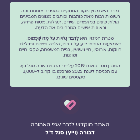
גלויה היא מגזין מקוון המתקיים כספריה צומחת ובה
רשומות רבות מאת כותבות וכותבים מגוונים המביעים
קולות שונים במאמרים, שירים, תפילות, מסות פרוזה,
וראיונות אישיים המרחיבים את הדעת.
מטרת המגזין היא
לְדַבֵּר גְּלוּיוֹת עַל מָה שֶׁכָּמוּס
,
באמצעות הנגשת ידע על זוגיות, הלכה ומיניות ובכללם:
רווקות, אירוסין, חיי נישואין, בניית המשפחה, טקסי חיים
ומוגנוּת.
המגזין נוסד בשנת 2019 על-ידי הרבנית שרה סגל־כץ.
עם הכניסה לשנת 2025 פורסמו בו קרוב ל-3,000
טקסטים שונים.
האתר מוקדש לזכר אמי האהובה
דבורה (וייץ) סגל ז"ל