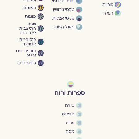
ותפילות
חופה וקידושין
פוריות
ראיונות
טקסי גירושין
הפלה
מוגנוּת
טקסי אבלות
שבת
מעגל השנה
התייצבות
לצד דינה
כנס ברית
אמונים
תוכנית כנס
2023
בתקשורת
ספרות ורוח
שירה
תפילות
פרוזה
מסה