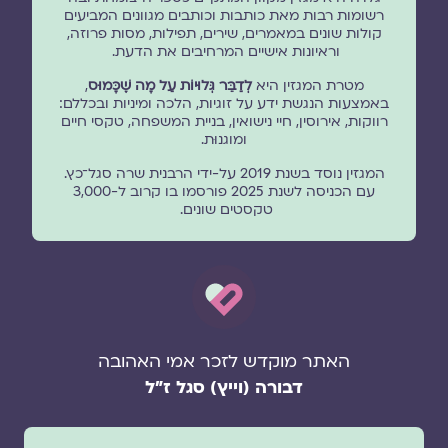
רשומות רבות מאת כותבות וכותבים מגוונים המביעים
קולות שונים במאמרים, שירים, תפילות, מסות פרוזה,
וראיונות אישיים המרחיבים את הדעת.
מטרת המגזין היא
לְדַבֵּר גְּלוּיוֹת עַל מָה שֶׁכָּמוּס
,
באמצעות הנגשת ידע על זוגיות, הלכה ומיניות ובכללם:
רווקות, אירוסין, חיי נישואין, בניית המשפחה, טקסי חיים
ומוגנוּת.
המגזין נוסד בשנת 2019 על-ידי הרבנית שרה סגל־כץ.
עם הכניסה לשנת 2025 פורסמו בו קרוב ל-3,000
טקסטים שונים.
האתר מוקדש לזכר אמי האהובה
דבורה (וייץ) סגל ז"ל