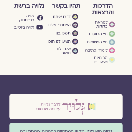
הדרכות
תהיו בקשר
גלויה ברשת
והרצאות
גלויה
דברו איתנו
בפייסבוק
לקראת
הצטרפו אלינו
כלולות
גלויה ביוטיוב
תמכו בנו
חיי הרווקות
הציעו לנו תוכן
חיי הנישואים
שלחו לנו
לימוד וכתיבה
משוב
הרצאות
ושיעורים
גלויה היא מגזין מקוון המתקיים כספריה צומחת ובה