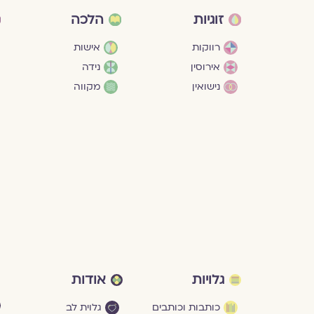
זוגיות
הלכה
רווקות
אישות
אירוסין
נידה
נישואין
מקווה
גלויות
אודות
כותבות וכותבים
גלוית לב