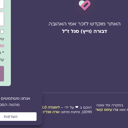
אימ
האתר מוקדש לזכר אמי האהובה
דבורה (וייץ) סגל ז"ל
שד
הס
שיו
מדי
* 
עת
במקרה של שגגה
הוקם ב ❤ על ידי –
לימונדה 2.0
| מיתוג:
סטודיו נופר דסק
אנא
צרו עימנו קשר
(2019), פיתוח מיתוג:
שרה סגל־כץ
ו
לימונדה 2.0
(2020-2026)