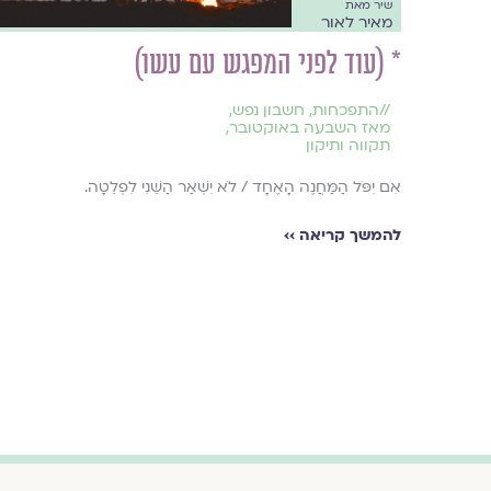
שיר מאת
מאיר לאור
* (עוד לפני המפגש עם עשו)
//
התפכחות
,
חשבון נפש
,
מאז השבעה באוקטובר
,
תקווה ותיקון
אִם יִפֹּל הַמַּחֲנֶה הָאֶחָד / לֹא יִשְׁאַר הַשֵּׁנִי לִפְלֵטָה.
להמשך קריאה ››