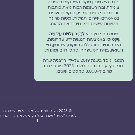
גלויה היא מגזין מקוון המתקיים כספריה
צומחת ובה רשומות רבות מאת כותבות
וכותבים מגוונים המביעים קולות שונים
במאמרים, שירים, תפילות, מסות פרוזה,
וראיונות אישיים המרחיבים את הדעת.
מטרת המגזין היא
לְדַבֵּר גְּלוּיוֹת עַל מָה
שֶׁכָּמוּס
, באמצעות הנגשת ידע על זוגיות,
הלכה ומיניות ובכללם: רווקות, אירוסין, חיי
נישואין, בניית המשפחה, טקסי חיים ומוגנוּת.
המגזין נוסד בשנת 2019 על-ידי הרבנית שרה
סגל־כץ. עם הכניסה לשנת 2025 פורסמו בו
קרוב ל-3,000 טקסטים שונים.
© 2026 כל הזכויות של מגזין גלויה שמורות
למרכז "גלויה" ושרה סגל־כץ אלא אם צויין אחרת
|