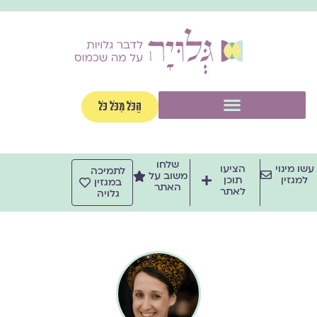
ילוג
תוכן
תפריט
הַכֹּל מִכֹּל כֹּל
שלחו
עשו מינוי
הציעו
לתמיכה
משוב על
למגזין
תוכן
במגזין
האתר
לאתר
גלויה