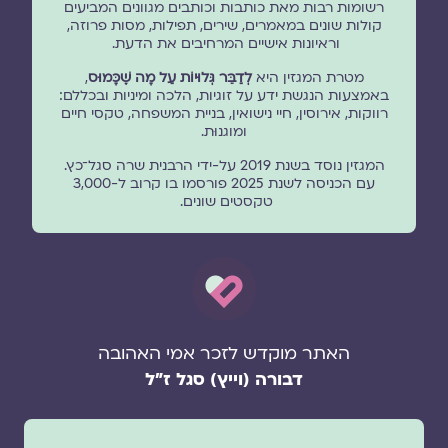
רשומות רבות מאת כותבות וכותבים מגוונים המביעים
קולות שונים במאמרים, שירים, תפילות, מסות פרוזה,
וראיונות אישיים המרחיבים את הדעת.
מטרת המגזין היא
לְדַבֵּר גְּלוּיוֹת עַל מָה שֶׁכָּמוּס
,
באמצעות הנגשת ידע על זוגיות, הלכה ומיניות ובכללם:
רווקות, אירוסין, חיי נישואין, בניית המשפחה, טקסי חיים
ומוגנוּת.
המגזין נוסד בשנת 2019 על-ידי הרבנית שרה סגל־כץ.
עם הכניסה לשנת 2025 פורסמו בו קרוב ל-3,000
טקסטים שונים.
האתר מוקדש לזכר אמי האהובה
דבורה (וייץ) סגל ז"ל