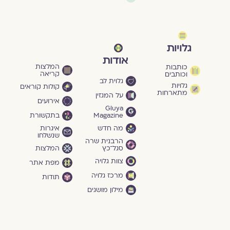
גלויות
אודות
המלצות
כותבות
קריאה
וכותבים
גלוית לב
גלויות
קולות קוראים
מתארחות
על המגזין
אירועים
Gluya
Magazine
בתקשורת
מה חדש
איגרות
שנשלחו
הרבנית שרה
סגל־כץ
המלצות
צוות גלויה
מפת אתר
מרכז גלויה
תודות
מילון מושגים