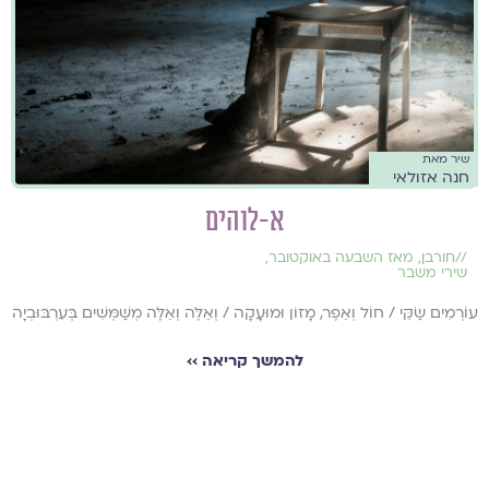
שיר מאת
חנה אזולאי
א-לוהים
//
חורבן
,
מאז השבעה באוקטובר
,
שירי משבר
עוֹרְמִים שַׂקֵּי / חוֹל וְאֵפֶר, מָזוֹן וּמוּעָקָה / וְאֵלֶּה וְאֵלֶּה מְשַׁמְּשִׁים בְּעִרְבּוּבְיָה
להמשך קריאה ››