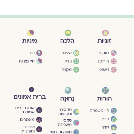
מיניות
זוגיות
הלכה
גוף
רווקות
אישות
חיי מיניות
אירוסין
נידה
נישואין
מקווה
ברית אמונים
הורות
נָחוּגָה
אודות ברית
טקסים
חיי משפחה
אמונים
וטקסיות
הריון
מאמרים
טקסי
משפחה
שירים
לידה
ותפילות
חופה וקידושין