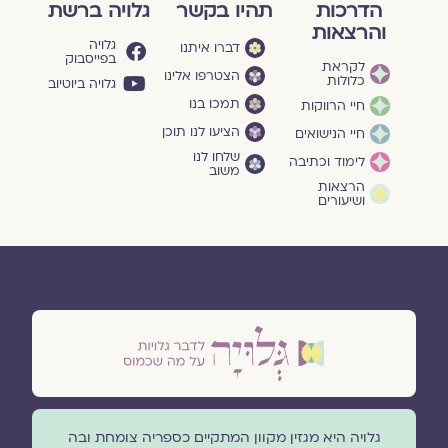
הדרכות
תהיו בקשר
גלויה ברשת
והרצאות
גלויה
דברו איתנו
בפייסבוק
לקראת
הצטרפו אלינו
כלולות
גלויה ביוטיוב
תמכו בנו
חיי הרווקות
הציעו לנו תוכן
חיי הנישואים
שלחו לנו
לימוד וכתיבה
משוב
הרצאות
ושיעורים
גלויה היא מגזין מקוון המתקיים כספריה צומחת ובה