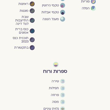
פוריות
ראיונות
טקסי גירושין
הפלה
מוגנוּת
טקסי אבלות
שבת
מעגל השנה
התייצבות
לצד דינה
כנס ברית
אמונים
תוכנית כנס
2023
בתקשורת
ספרות ורוח
שירה
תפילות
פרוזה
מסה
גלוית עיניים