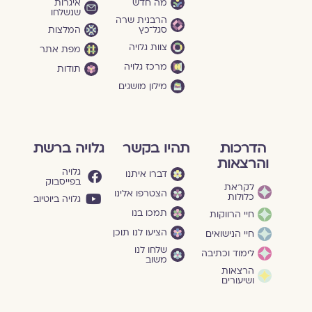
מה חדש
איגרות
שנשלחו
הרבנית שרה
סגל־כץ
המלצות
צוות גלויה
מפת אתר
מרכז גלויה
תודות
מילון מושגים
הדרכות
תהיו בקשר
גלויה ברשת
והרצאות
גלויה
דברו איתנו
בפייסבוק
לקראת
הצטרפו אלינו
כלולות
גלויה ביוטיוב
תמכו בנו
חיי הרווקות
הציעו לנו תוכן
חיי הנישואים
שלחו לנו
לימוד וכתיבה
משוב
הרצאות
ושיעורים