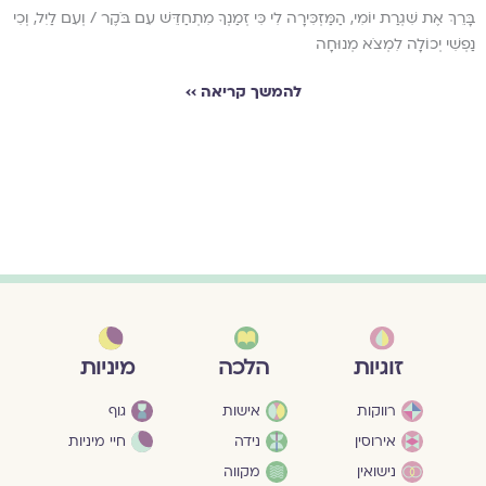
בָּרֵךְ אֶת שִׁגְרַת יוֹמִי, הַמַּזְכִּירָה לִי כִּי זְמַנְךָ מִתְחַדֵּשׁ עִם בֹּקֶר / וְעִם לַיִל, וְכִי
נַפְשִׁי יְכוֹלָה לִמְצֹא מְנוּחָה
להמשך קריאה ››
מיניות
זוגיות
הלכה
גוף
רווקות
אישות
חיי מיניות
אירוסין
נידה
נישואין
מקווה