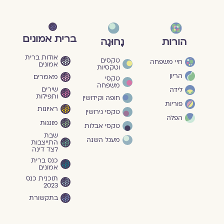
ברית אמונים
הורות
נָחוּגָה
אודות ברית
טקסים
חיי משפחה
אמונים
וטקסיות
הריון
מאמרים
טקסי
משפחה
שירים
לידה
ותפילות
חופה וקידושין
פוריות
ראיונות
טקסי גירושין
הפלה
מוגנוּת
טקסי אבלות
שבת
מעגל השנה
התייצבות
לצד דינה
כנס ברית
אמונים
תוכנית כנס
2023
בתקשורת