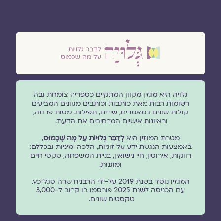
גלויה היא מגזין מקוון המתקיים כספריה צומחת ובה
רשומות רבות מאת כותבות וכותבים מגוונים המביעים
קולות שונים במאמרים, שירים, תפילות, מסות פרוזה,
וראיונות אישיים המרחיבים את הדעת.
מטרת המגזין היא
לְדַבֵּר גְּלוּיוֹת עַל מָה שֶׁכָּמוּס
,
באמצעות הנגשת ידע על זוגיות, הלכה ומיניות ובכללם:
רווקות, אירוסין, חיי נישואין, בניית המשפחה, טקסי חיים
ומוגנוּת.
המגזין נוסד בשנת 2019 על-ידי הרבנית שרה סגל־כץ.
עם הכניסה לשנת 2025 פורסמו בו קרוב ל-3,000
טקסטים שונים.