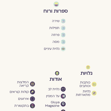
ספרות ורוח
שירה
תפילות
פרוזה
מסה
גלוית עיניים
גלויות
אודות
המלצות
כותבות
קריאה
וכותבים
גלוית לב
גלויות
קולות קוראים
מתארחות
על המגזין
אירועים
Gluya
Magazine
בתקשורת