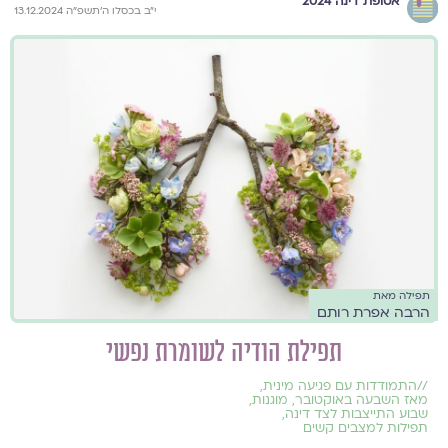
אסופת דינה 2024
י״ב בכסלו ה׳תשפ״ה 13.12.2024
תפילה מאת
הרבה אפרת רותם
תפילת הודיה לשומרת נפשי
//
התמודדות עם פגיעה מינית
,
מאז השבעה באוקטובר
,
מוגנות
,
שבוע התייצבות לצד דינה
,
תפילות למצבים קשים