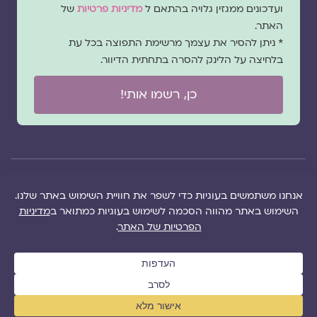
ועדכונים ממגזין גלויה בהתאם ל
מדיניות פרטיות
של
האתר.
* ניתן להסיר את עצמך מרשימת התפוצה בכל עת
בלחיצה על הלינק להסרה בתחתית הדיוור.
כן, רשמו אותי!
© 2026 כל
במקרה
הוקם ב ❤ על ידי –
הזכויות של מגזין
של
לימונדה 2.0
| מיתוג:
מפת אתר
|
גלויה שמורות
שגגה
סטודיו נופר דסקל
תקנון אתר
|
למרכז "גלויה"
אנא
(2019), פיתוח מיתוג:
מדיניות פרטיות
|
ושרה סגל־כץ אלא
צרו
שרה סגל־כץ
ו
לימונדה
הציעו תוכן
אם צויין אחרת |
עימנו
2.0
(2020-2026)
לאתר
|
משבו
קשר
אותנו
|
תמכו בנו