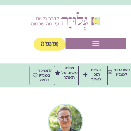
ילוג
תוכן
תפריט
הַכֹּל מִכֹּל כֹּל
שלחו
עשו מינוי
הציעו
לתמיכה
משוב על
למגזין
תוכן
במגזין
האתר
לאתר
גלויה