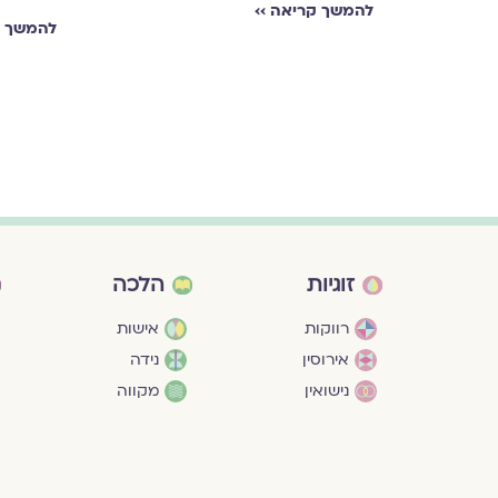
להמשך קריאה ››
להמשך ק
זוגיות
הלכה
רווקות
אישות
אירוסין
נידה
נישואין
מקווה