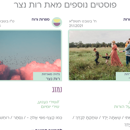
פוסטים נוספים מאת רות נצר
רות
ספרות ורוח
ח' בשבט תשפ"א
ט״ו בשבט
3
21.1.2021
רחת
גלויה מארחת
רות נצר
נמוג
,
//
שירי געגוע
,
על הורות
שירי יומיום
ִּי / שֶׁאַתָּה יֶלֶד / שִׂחַקְתָּ לְבַדְּךָ /
כְּמוֹ קֶצֶף מִפִּי אֱלֹהַּ - / נִסְתַּר / רוֹחֵשׁ
ָדְךָ