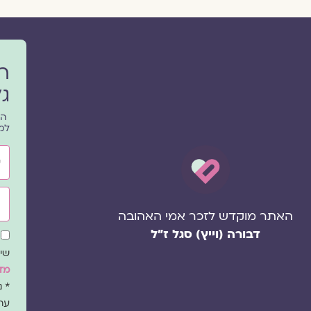
ר
גל
הפ
למ
שם
אימ
האתר מוקדש לזכר אמי האהובה
דבורה (וייץ) סגל ז"ל
שד
הס
שיו
מדי
* 
עת