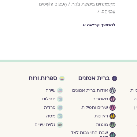
מִתְמַתְּחִים בִּיקִיצַת בֹּקֶר. / הָעֵצִים פּוֹשְׁטִים
עַנְפֵיהֶם. /
להמשך קריאה ›
להמשך קריאה ››
ברית אמונים
ספרות ורוח
ות
אודות ברית אמונים
שירה
ה
מאמרים
תפילות
ן
שירים ותפילות
פרוזה
ראיונות
מסה
מוגנוּת
גלוית עיניים
שבת התייצבות לצד