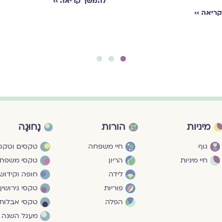
להמשך קריאה ››
ריאה ››
3
2
1
מיניות
הורות
נָחוּגָה
גוף
חיי משפחה
טקסים וטקסי
חיי מיניות
הריון
טקסי משפח
לידה
חופה וקידושי
פוריות
טקסי גירושין
הפלה
טקסי אבלות
מעגל השנה