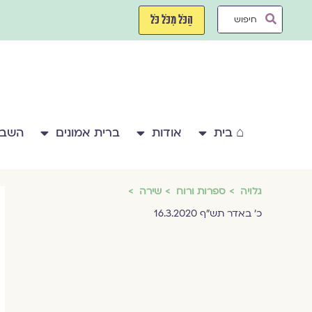
ילוג
Search
תוכן
הַכֹּל מִכֹּל כֹּל
...
⌂ בית
אודות
ברית אמונים
השבע
גלויה
ספרות ורוח
שירה
כ' באדר תש"ף 16.3.2020