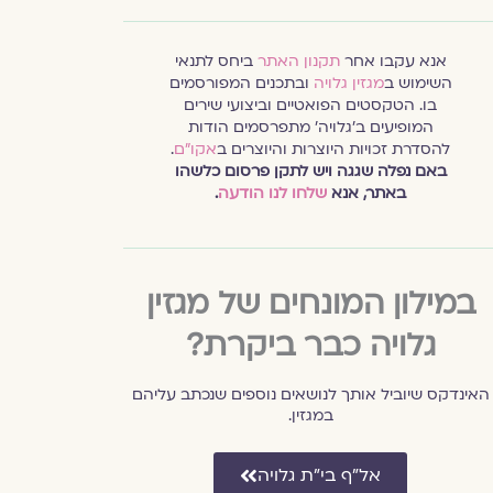
אנא עקבו אחר
תקנון האתר
ביחס לתנאי
השימוש ב
מגזין גלויה
ובתכנים המפורסמים
בו. הטקסטים הפואטיים וביצועי שירים
המופיעים ב׳גלויה׳ מתפרסמים הודות
להסדרת זכויות היוצרות והיוצרים ב
אקו״ם
.
באם נפלה שגגה ויש לתקן פרסום כלשהו
באתר, אנא
שלחו לנו הודעה
.
במילון המונחים של מגזין
גלויה כבר ביקרת?
האינדקס שיוביל אותך לנושאים נוספים שנכתב עליהם
במגזין.
אל״ף בי״ת גלויה