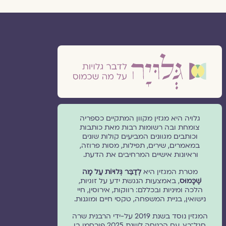
גלויה היא מגזין מקוון המתקיים כספריה
צומחת ובה רשומות רבות מאת כותבות
וכותבים מגוונים המביעים קולות שונים
במאמרים, שירים, תפילות, מסות פרוזה,
וראיונות אישיים המרחיבים את הדעת.
מטרת המגזין היא
לְדַבֵּר גְּלוּיוֹת עַל מָה
שֶׁכָּמוּס
, באמצעות הנגשת ידע על זוגיות,
הלכה ומיניות ובכללם: רווקות, אירוסין, חיי
נישואין, בניית המשפחה, טקסי חיים ומוגנוּת.
המגזין נוסד בשנת 2019 על-ידי הרבנית שרה
סגל־כץ. עם הכניסה לשנת 2025 פורסמו בו