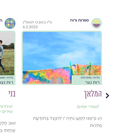
ספרות ורוח
הו
כ' באדר תש"ף
ט״ו בשבט תשפ״ג
6.2.2023
16.3.2020
גלויה מארחת
גלויה מא
רות נצר
רות נצר
המלאך
בני
//
שירי יומיום
//
ילדוּת
שירים 
הֵן גֹּרַשְׁנוּ לְמַעַן נִחְיֶה / לְהִנָּצֵל בְּתוֹדַעַת
שׁוּב חָלַמְת
מַלְכוּת
אָחַזְתִּי בְּי