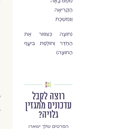
מִמֶּנּוּ בָּאָה
הַקְּרִיאָה
וְנִמְשֶׁכֶת
(חוֹצָה כְּצִפּוֹר אֶת
הַחֶדֶר וְחוֹלֶפֶת בִּיעָף
הַחוּצָה)
רוצה לקבל
ס
עדכונים ממגזין
פ
גלויה?
הפרטים שלך ישארו