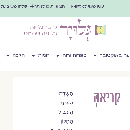
עשו מינוי למגזין
הציעו תוכן לאתר
שלחו משוב על
ה באוקטובר
ספרות ורוח
זוגיות
הלכה
קריאה
הַשָּׂדֶה
רות
הַשַּׁעַר
נצר
הַשְּׁבִיל
הַחַלּוֹן