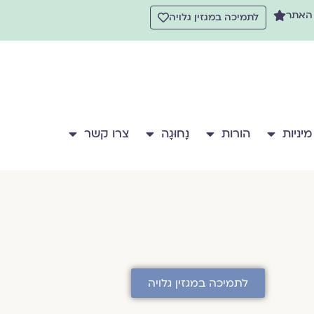
 האתר
לתמיכה במגזין גלויה
מיניות
הורות
נָחוּגָה
צרו קשר
לתמיכה במגזין גלויה