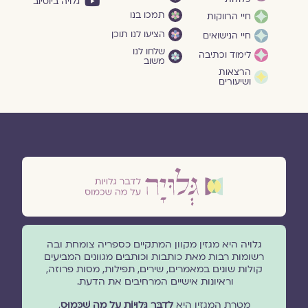
גלויה ביוטיוב
תמכו בנו
חיי הרווקות
הציעו לנו תוכן
חיי הנישואים
שלחו לנו
לימוד וכתיבה
משוב
הרצאות
ושיעורים
גלויה היא מגזין מקוון המתקיים כספריה צומחת ובה
רשומות רבות מאת כותבות וכותבים מגוונים המביעים
קולות שונים במאמרים, שירים, תפילות, מסות פרוזה,
וראיונות אישיים המרחיבים את הדעת.
מטרת המגזין היא
לְדַבֵּר גְּלוּיוֹת עַל מָה שֶׁכָּמוּס
,