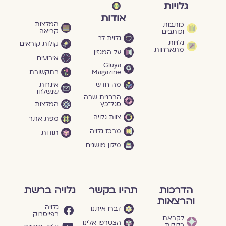
גלויות
אודות
המלצות
כותבות
קריאה
וכותבים
גלוית לב
גלויות
קולות קוראים
מתארחות
על המגזין
אירועים
Gluya
Magazine
בתקשורת
מה חדש
איגרות
שנשלחו
הרבנית שרה
סגל־כץ
המלצות
צוות גלויה
מפת אתר
מרכז גלויה
תודות
מילון מושגים
הדרכות
תהיו בקשר
גלויה ברשת
והרצאות
גלויה
דברו איתנו
בפייסבוק
לקראת
הצטרפו אלינו
כלולות