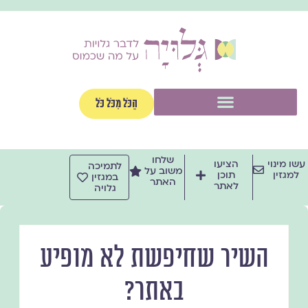
ילוג
תוכן
תפריט
הַכֹּל מִכֹּל כֹּל
שלחו
עשו מינוי
הציעו
לתמיכה
משוב על
למגזין
תוכן
במגזין
האתר
לאתר
גלויה
השיר שחיפשת לא מופיע
באתר?