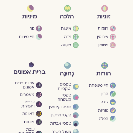
מיניות
זוגיות
הלכה
גוף
רווקות
אישות
חיי מיניות
אירוסין
נידה
נישואין
מקווה
ברית אמונים
הורות
נָחוּגָה
אודות ברית
טקסים
חיי משפחה
אמונים
וטקסיות
הריון
מאמרים
טקסי
משפחה
שירים
לידה
ותפילות
חופה וקידושין
פוריות
ראיונות
טקסי גירושין
הפלה
מוגנוּת
טקסי אבלות
שבת
מעגל השנה