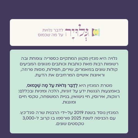
גלויה היא מגזין מקוון המתקיים כספריה צומחת ובה
רשומות רבות מאת כותבות וכותבים מגוונים המביעים
קולות שונים במאמרים, שירים, תפילות, מסות פרוזה,
וראיונות אישיים המרחיבים את הדעת.
מטרת המגזין היא
לְדַבֵּר גְּלוּיוֹת עַל מָה שֶׁכָּמוּס
,
באמצעות הנגשת ידע על זוגיות, הלכה ומיניות ובכללם:
רווקות, אירוסין, חיי נישואין, בניית המשפחה, טקסי חיים
ומוגנוּת.
המגזין נוסד בשנת 2019 על-ידי הרבנית שרה סגל־כץ.
עם הכניסה לשנת 2025 פורסמו בו קרוב ל-3,000
טקסטים שונים.