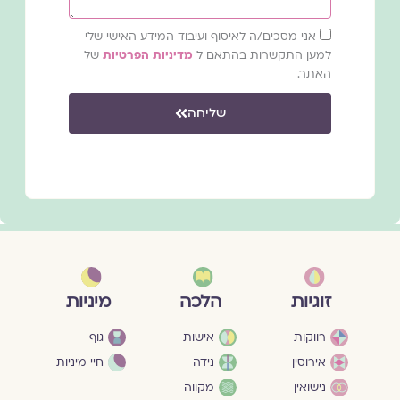
ת
ר
אני מסכים/ה לאיסוף ועיבוד המידע האישי שלי
צ
למען התקשרות בהתאם ל
מדיניות הפרטיות
של
ו
האתר.
ל
ש
שליחה
ו
ח
ח
?
מיניות
זוגיות
הלכה
גוף
רווקות
אישות
חיי מיניות
אירוסין
נידה
נישואין
מקווה