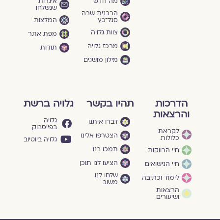
מה חדש
איגרות
שנשלחו
הרבנית שרה
סגל־כץ
המלצות
צוות גלויה
מפת אתר
מרכז גלויה
תודות
מילון מושגים
הדרכות
תהיו בקשר
גלויה ברשת
והרצאות
גלויה
דברו איתנו
בפייסבוק
לקראת
הצטרפו אלינו
כלולות
גלויה ביוטיוב
תמכו בנו
חיי הרווקות
הציעו לנו תוכן
חיי הנישואים
שלחו לנו
לימוד וכתיבה
משוב
הרצאות
ושיעורים