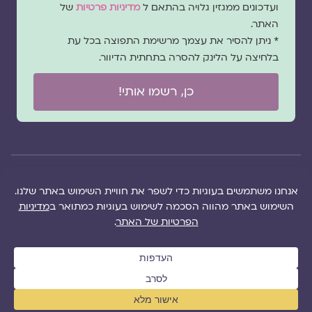
ועדכונים ממגזין גלויה בהתאם ל
מדיניות פרטיות
של
האתר.
* ניתן להסיר את עצמך מרשימת התפוצה בכל עת
בלחיצה על הלינק להסרה בתחתית הדיוור.
כן, רשמו אותי!
© 2026 כל
במקרה
הוקם ב ❤ על ידי –
הזכויות של מגזין
של
לימונדה 2.0
| מיתוג:
מפת אתר
|
גלויה שמורות
שגגה
סטודיו נופר דסקל
תקנון אתר
|
למרכז "גלויה"
אנא
(2019), פיתוח מיתוג:
מדיניות פרטיות
|
ושרה סגל־כץ אלא
צרו
שרה סגל־כץ
ו
לימונדה
הציעו תוכן
אם צויין אחרת |
עימנו
2.0
(2020-2026)
לאתר
|
משבו
קשר
אותנו
|
תמכו בנו