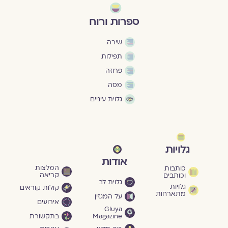
ספרות ורוח
שירה
תפילות
פרוזה
מסה
גלוית עיניים
גלויות
אודות
המלצות
כותבות
קריאה
וכותבים
גלוית לב
גלויות
קולות קוראים
מתארחות
על המגזין
אירועים
Gluya
Magazine
בתקשורת