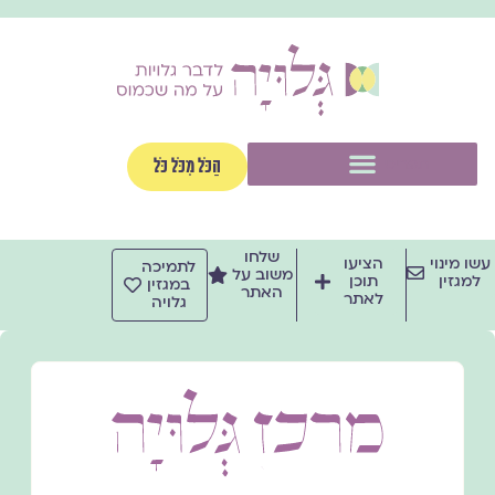
ילוג
תוכן
תפריט
הַכֹּל מִכֹּל כֹּל
שלחו
עשו מינוי
הציעו
לתמיכה
משוב על
למגזין
תוכן
במגזין
האתר
לאתר
גלויה