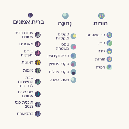
ברית אמונים
הורות
נָחוּגָה
אודות ברית
טקסים
חיי משפחה
אמונים
וטקסיות
הריון
מאמרים
טקסי
משפחה
שירים
לידה
ותפילות
חופה וקידושין
פוריות
ראיונות
טקסי גירושין
הפלה
מוגנוּת
טקסי אבלות
שבת
מעגל השנה
התייצבות
לצד דינה
כנס ברית
אמונים
תוכנית כנס
2023
בתקשורת